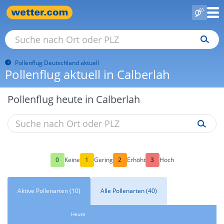
Pollenflug Deutschland aktuell
Pollenflug aktuell in Calberlah
Pollenflug heute in Calberlah
0
1
2
3
Keine
Gering
Erhöht
Hoch
Aktive Pollenarten (10)
Alle Pollenarten (40)
Heute