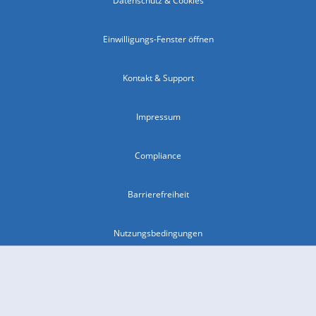
Datenschutz & Cookies
Einwilligungs-Fenster öffnen
Kontakt & Support
Impressum
Compliance
Barrierefreiheit
Nutzungsbedingungen
© 2026 wetter.com Group GmbH - alle Rechte vorbehalten