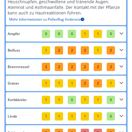
Heuschnupfen, geschwollene und tränende Augen,
Atemnot und Asthmaanfälle. Der Kontakt mit der Pflanze
kann auch zu Hautreaktionen führen​​.
Mehr Informationen zu Pollenflug Ambrosia
Ampfer
0
0
0
1
1
0
Beifuss
1
2
2
2
1
2
Brennnessel
2
2
2
2
2
2
Gräser
1
1
1
2
2
1
Korbblütler
1
1
0
1
1
0
Linde
1
1
1
1
1
0