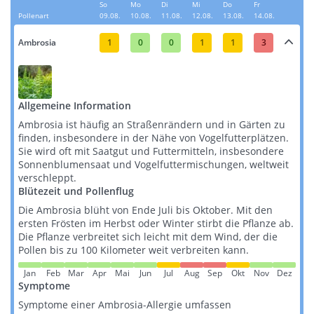
So
Mo
Di
Mi
Do
Fr
Pollenart
09.08.
10.08.
11.08.
12.08.
13.08.
14.08.
Ambrosia
1
0
0
1
1
3
Allgemeine Information
Ambrosia ist häufig an Straßenrändern und in Gärten zu
finden, insbesondere in der Nähe von Vogelfutterplätzen.
Sie wird oft mit Saatgut und Futtermitteln, insbesondere
Sonnenblumensaat und Vogelfuttermischungen, weltweit
verschleppt​​​​.
Blütezeit und Pollenflug
Die Ambrosia blüht von Ende Juli bis Oktober. Mit den
ersten Frösten im Herbst oder Winter stirbt die Pflanze ab.
Die Pflanze verbreitet sich leicht mit dem Wind, der die
Pollen bis zu 100 Kilometer weit verbreiten kann​​.
Jan
Feb
Mar
Apr
Mai
Jun
Jul
Aug
Sep
Okt
Nov
Dez
Symptome
Symptome einer Ambrosia-Allergie umfassen