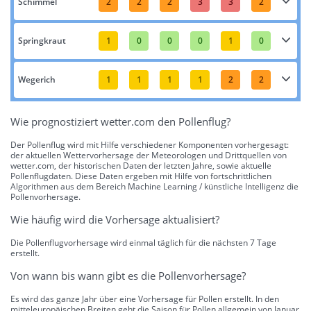
Schimmel
2
2
2
3
3
2
Springkraut
1
0
0
0
1
0
Wegerich
1
1
1
1
2
2
Wie prognostiziert wetter.com den Pollenflug?
Der Pollenflug wird mit Hilfe verschiedener Komponenten vorhergesagt:
der aktuellen Wettervorhersage der Meteorologen und Drittquellen von
wetter.com, der historischen Daten der letzten Jahre, sowie aktuelle
Pollenflugdaten. Diese Daten ergeben mit Hilfe von fortschrittlichen
Algorithmen aus dem Bereich Machine Learning / künstliche Intelligenz die
Pollenvorhersage.
Wie häufig wird die Vorhersage aktualisiert?
Die Pollenflugvorhersage wird einmal täglich für die nächsten 7 Tage
erstellt.
Von wann bis wann gibt es die Pollenvorhersage?
Es wird das ganze Jahr über eine Vorhersage für Pollen erstellt. In den
mitteleuropäischen Breiten geht die Saison für Pollen allgemein von Januar