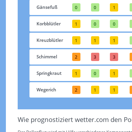
Gänsefuß
0
0
1
Korbblütler
1
0
0
Kreuzblütler
1
1
1
Schimmel
2
3
3
Springkraut
1
0
1
Wegerich
2
1
1
Wie prognostiziert wetter.com den Pol
Der Pollenflug wird mit Hilfe verschiedener Komponent