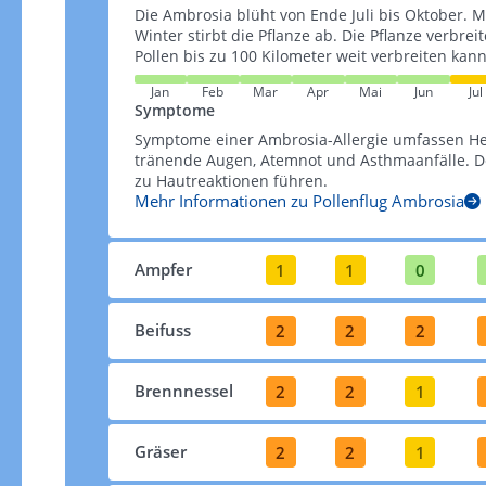
Die Ambrosia blüht von Ende Juli bis Oktober. M
Winter stirbt die Pflanze ab. Die Pflanze verbrei
Pollen bis zu 100 Kilometer weit verbreiten kann​​
Jan
Feb
Mar
Apr
Mai
Jun
Jul
Symptome
Symptome einer Ambrosia-Allergie umfassen H
tränende Augen, Atemnot und Asthmaanfälle. De
zu Hautreaktionen führen​​.
Mehr Informationen zu Pollenflug Ambrosia
Ampfer
1
1
0
Beifuss
2
2
2
Brennnessel
2
2
1
Gräser
2
2
1