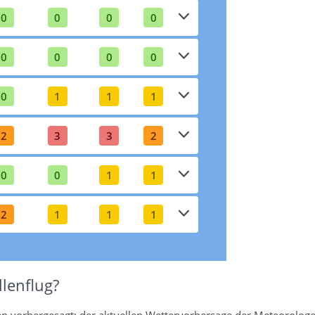
0
0
0
0
0
0
0
0
0
1
1
1
2
3
3
2
0
0
1
1
2
1
1
1
lenflug?
en vorhergesagt: der aktuellen Wettervorhersage der Meteorologe