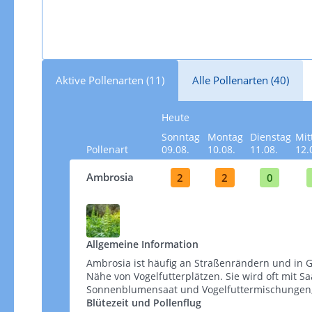
Aktive Pollenarten (11)
Alle Pollenarten (40)
Heute
Sonntag
Montag
Dienstag
Mit
Pollenart
09.08.
10.08.
11.08.
12.
Ambrosia
2
2
0
Allgemeine Information
Ambrosia ist häufig an Straßenrändern und in G
Nähe von Vogelfutterplätzen. Sie wird oft mit S
Sonnenblumensaat und Vogelfuttermischungen, wel
Blütezeit und Pollenflug