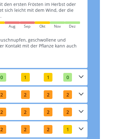
it den ersten Frösten im Herbst oder
tet sich leicht mit dem Wind, der die
.
Aug
Sep
Okt
Nov
Dez
euschnupfen, geschwollene und
r Kontakt mit der Pflanze kann auch
0
1
1
0
2
2
2
2
2
2
2
2
2
2
2
1