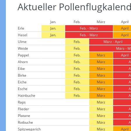
Aktueller Pollenflugkalen
Jan.
Feb.
März
April
Erle
Jan.
Feb. - März
April
Hasel
Jan.
Feb. - März
April
Ulme
Feb.
März - April
Weide
Feb.
März - M
Pappel
Feb.
März
April
Ahorn
Feb.
März
A
Eibe
Feb.
März
A
Birke
Feb.
März
A
Eiche
Feb.
März
A
Esche
Feb.
März
A
Hainbuche
Feb.
März
A
Raps
März
Flieder
März
A
Platane
März
A
Rotbuche
März
A
Spitzwegerich
März
April