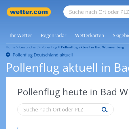
Ihr Wetter
Regenradar
Wetterkarten
Skigebi
Home
Gesundheit
Pollenflug
Pollenflug aktuell in Bad Wünnenberg
Pollenflug Deutschland aktuell
Pollenflug aktuell in
Pollenflug heute in Bad