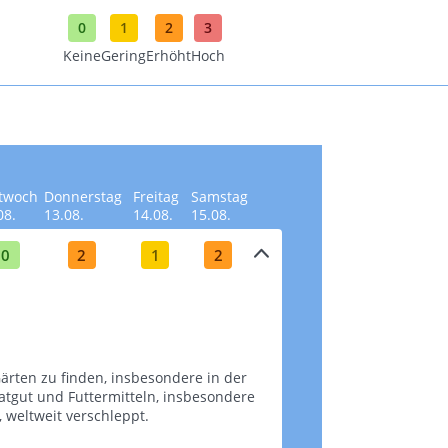
0
1
2
3
Keine
Gering
Erhöht
Hoch
twoch
Donnerstag
Freitag
Samstag
08.
13.08.
14.08.
15.08.
0
2
1
2
ärten zu finden, insbesondere in der
aatgut und Futtermitteln, insbesondere
tweit verschleppt​​​​.