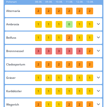
Pollenart
08.08.
09.08.
10.08.
11.08.
12.08.
13.08.
Alternaria
2
2
2
2
2
2
Ambrosia
1
1
1
0
1
1
Beifuss
1
1
1
2
1
1
Brennnessel
3
3
3
3
3
2
Cladosporium
2
2
2
2
2
2
Gräser
1
1
1
1
1
1
Korbblütler
1
1
1
1
1
1
Wegerich
2
1
1
2
2
2