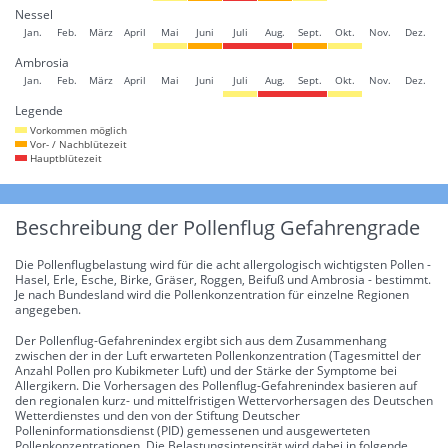
Nessel
Jan.
Feb.
März
April
Mai
Juni
Juli
Aug.
Sept.
Okt.
Nov.
Dez.
Ambrosia
Jan.
Feb.
März
April
Mai
Juni
Juli
Aug.
Sept.
Okt.
Nov.
Dez.
Legende
Vorkommen möglich
Vor- / Nachblütezeit
Hauptblütezeit
Beschreibung der Pollenflug Gefahrengrade
Die Pollenflugbelastung wird für die acht allergologisch wichtigsten Pollen -
Hasel, Erle, Esche, Birke, Gräser, Roggen, Beifuß und Ambrosia - bestimmt.
Je nach Bundesland wird die Pollenkonzentration für einzelne Regionen
angegeben.
Der Pollenflug-Gefahrenindex ergibt sich aus dem Zusammenhang
zwischen der in der Luft erwarteten Pollenkonzentration (Tagesmittel der
Anzahl Pollen pro Kubikmeter Luft) und der Stärke der Symptome bei
Allergikern. Die Vorhersagen des Pollenflug-Gefahrenindex basieren auf
den regionalen kurz- und mittelfristigen Wettervorhersagen des Deutschen
Wetterdienstes und den von der Stiftung Deutscher
Polleninformationsdienst (PID) gemessenen und ausgewerteten
Pollenkonzentrationen. Die Belastungsintensität wird dabei in folgende