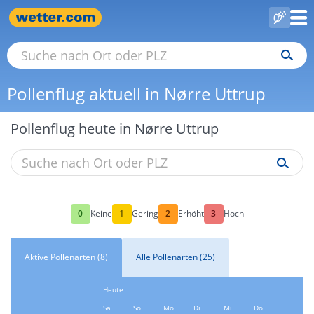
Pollenflug aktuell in Nørre Uttrup
Pollenflug heute in Nørre Uttrup
0
1
2
3
Keine
Gering
Erhöht
Hoch
Aktive Pollenarten (8)
Alle Pollenarten (25)
Heute
Sa
So
Mo
Di
Mi
Do