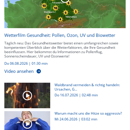
Wetterfilm Gesundheit: Pollen, Ozon, UV und Biowetter
Täglich neu: Das Gesundheitswetter bietet einen umfangreichen sowie
kompetenten Überblick über die Wetterfaktoren, die Ihre Gesundheit
beeinflussen. Hier bekommst du Informationen zu Pollenflug,
Sonnenscheindauer, UV und Ozonwerte!
Do 06.08.2026
|
01:30 min
Video ansehen
Waldbrand vermeiden & richtig handeln:
Ursachen, G...
Do 16.07.2026
|
02:48 min
Warum macht uns die Hitze so aggressiv?
Mi 24.06.2026
|
03:02 min