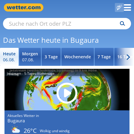
Das Wetter heute in Bugaura
Heute
Morgen
3 Tage
Wochenende
7 Tage
16 Tage
06.08.
07.08.
Jetstream - 5-Tages-Vorhersage
Aktuelles Wetter in
Bugaura
26°C
Wolkig und windig