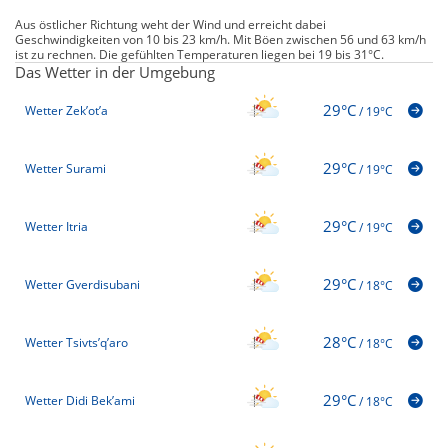
Aus östlicher Richtung weht der Wind und erreicht dabei
Geschwindigkeiten von 10 bis 23 km/h. Mit Böen zwischen 56 und 63 km/h
ist zu rechnen. Die gefühlten Temperaturen liegen bei 19 bis 31°C.
Das Wetter in der Umgebung
29°C
Wetter Zek’ot’a
/
19°C
29°C
Wetter Surami
/
19°C
29°C
Wetter Itria
/
19°C
29°C
Wetter Gverdisubani
/
18°C
28°C
Wetter Tsivts’q’aro
/
18°C
29°C
Wetter Didi Bek’ami
/
18°C