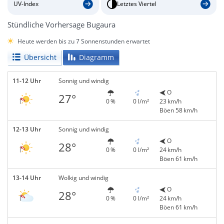
UV-Index
Letztes Viertel
Stündliche Vorhersage Bugaura
Heute werden bis zu 7 Sonnenstunden erwartet
Übersicht
Diagramm
11-12 Uhr
Sonnig und windig
O
27°
0 %
0 l/m²
23 km/h
Böen 58 km/h
12-13 Uhr
Sonnig und windig
O
28°
0 %
0 l/m²
24 km/h
Böen 61 km/h
13-14 Uhr
Wolkig und windig
O
28°
0 %
0 l/m²
24 km/h
Böen 61 km/h