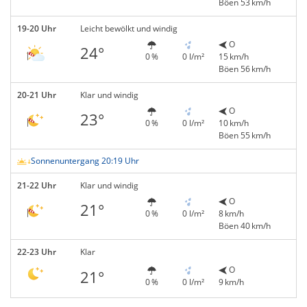
Böen 53 km/h
19-20 Uhr
Leicht bewölkt und windig
O
24°
0 %
0 l/m²
15 km/h
Böen 56 km/h
20-21 Uhr
Klar und windig
O
23°
0 %
0 l/m²
10 km/h
Böen 55 km/h
Sonnenuntergang 20:19 Uhr
21-22 Uhr
Klar und windig
O
21°
0 %
0 l/m²
8 km/h
Böen 40 km/h
22-23 Uhr
Klar
O
21°
0 %
0 l/m²
9 km/h