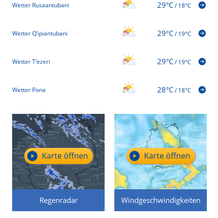
29°C
Wetter Rusaantubani
/
18°C
29°C
Wetter Q’ipiantubani
/
19°C
29°C
Wetter T’ezeri
/
19°C
28°C
Wetter Pona
/
18°C
Karte öffnen
Karte öffnen
Regenradar
Windgeschwindigkeiten