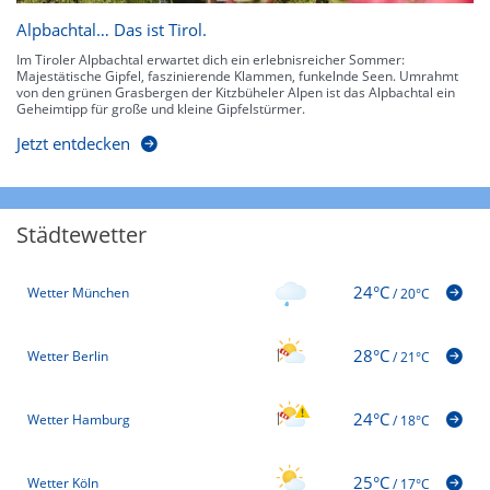
Alpbachtal… Das ist Tirol.
Im Tiroler Alpbachtal erwartet dich ein erlebnisreicher Sommer:
Majestätische Gipfel, faszinierende Klammen, funkelnde Seen. Umrahmt
von den grünen Grasbergen der Kitzbüheler Alpen ist das Alpbachtal ein
Geheimtipp für große und kleine Gipfelstürmer.
Jetzt entdecken
Städtewetter
24°C
Wetter München
/
20°C
28°C
Wetter Berlin
/
21°C
24°C
Wetter Hamburg
/
18°C
25°C
Wetter Köln
/
17°C