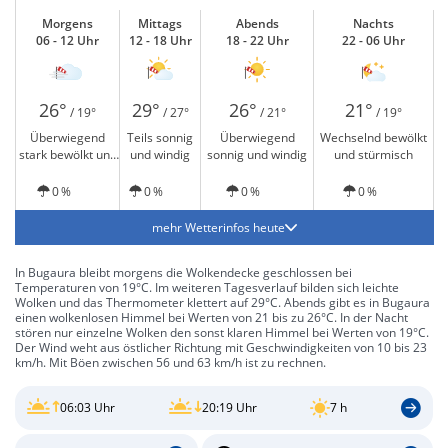
Morgens
Mittags
Abends
Nachts
06 - 12 Uhr
12 - 18 Uhr
18 - 22 Uhr
22 - 06 Uhr
26°
29°
26°
21°
/ 19°
/ 27°
/ 21°
/ 19°
Überwiegend
Teils sonnig
Überwiegend
Wechselnd bewölkt
stark bewölkt und
und windig
sonnig und windig
und stürmisch
windig
0 %
0 %
0 %
0 %
mehr Wetterinfos heute
In Bugaura bleibt morgens die Wolkendecke geschlossen bei
Temperaturen von 19°C. Im weiteren Tagesverlauf bilden sich leichte
Wolken und das Thermometer klettert auf 29°C. Abends gibt es in Bugaura
einen wolkenlosen Himmel bei Werten von 21 bis zu 26°C. In der Nacht
stören nur einzelne Wolken den sonst klaren Himmel bei Werten von 19°C.
Der Wind weht aus östlicher Richtung mit Geschwindigkeiten von 10 bis 23
km/h. Mit Böen zwischen 56 und 63 km/h ist zu rechnen.
06:03 Uhr
20:19 Uhr
7 h