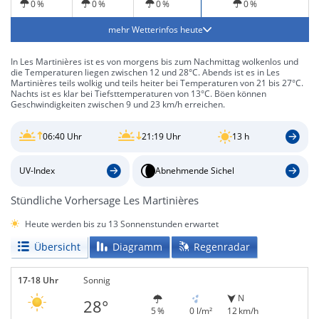
0 %
0 %
0 %
0 %
mehr Wetterinfos heute
In Les Martinières ist es von morgens bis zum Nachmittag wolkenlos und
die Temperaturen liegen zwischen 12 und 28°C. Abends ist es in Les
Martinières teils wolkig und teils heiter bei Temperaturen von 21 bis 27°C.
Nachts ist es klar bei Tiefsttemperaturen von 13°C. Böen können
Geschwindigkeiten zwischen 9 und 23 km/h erreichen.
06:40 Uhr
21:19 Uhr
13 h
UV-Index
Abnehmende Sichel
Stündliche Vorhersage Les Martinières
Heute werden bis zu 13 Sonnenstunden erwartet
Übersicht
Diagramm
Regenradar
17-18 Uhr
Sonnig
N
28°
5 %
0 l/m²
12 km/h