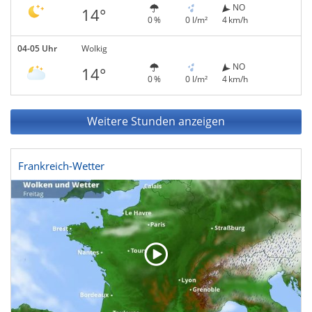
NO
14°
0 %
0 l/m²
4 km/h
04-05 Uhr
Wolkig
NO
14°
0 %
0 l/m²
4 km/h
Weitere Stunden anzeigen
Frankreich-Wetter