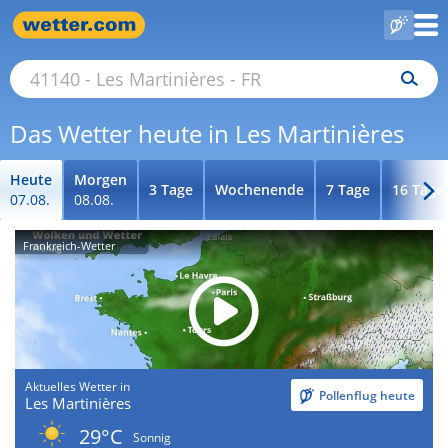
Das Wetter heute in Les Martinières
Heute
Morgen
3 Tage
Wochenende
7 Tage
16 Tage
07.08.
08.08.
Frankreich-Wetter
Aktuelles Wetter in
Pollenflug heute
Les Martinières
29°C
Sonnig