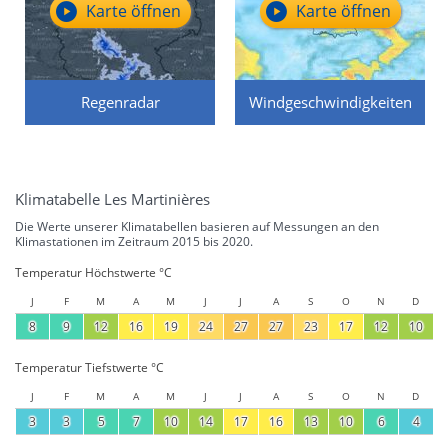
Karte öffnen
Karte öffnen
Regenradar
Windgeschwindigkeiten
Klimatabelle Les Martinières
Die Werte unserer Klimatabellen basieren auf Messungen an den
Klimastationen im Zeitraum 2015 bis 2020.
Temperatur Höchstwerte °C
J
F
M
A
M
J
J
A
S
O
N
D
8
9
12
16
19
24
27
27
23
17
12
10
Temperatur Tiefstwerte °C
J
F
M
A
M
J
J
A
S
O
N
D
3
3
5
7
10
14
17
16
13
10
6
4