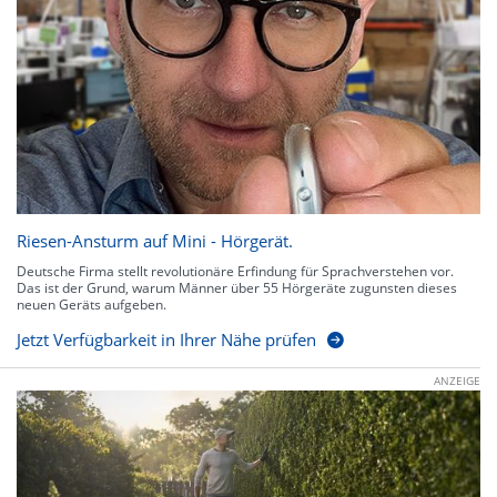
Riesen-Ansturm auf Mini - Hörgerät.
Deutsche Firma stellt revolutionäre Erfindung für Sprachverstehen vor.
Das ist der Grund, warum Männer über 55 Hörgeräte zugunsten dieses
neuen Geräts aufgeben.
Jetzt Verfügbarkeit in Ihrer Nähe prüfen
ANZEIGE