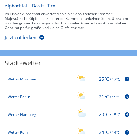
Alpbachtal… Das ist Tirol.
Im Tiroler Alpbachtal erwartet dich ein erlebnisreicher Sommer:
Majestätische Gipfel, faszinierende Klammen, funkelnde Seen. Umrahmt
von den grünen Grasbergen der Kitzbüheler Alpen ist das Alpbachtal ein
Geheimtipp für große und kleine Gipfelstürmer.
Jetzt entdecken
Städtewetter
25°C
Wetter München
/
17°C
21°C
Wetter Berlin
/
15°C
20°C
Wetter Hamburg
/
15°C
24°C
Wetter Köln
/
14°C