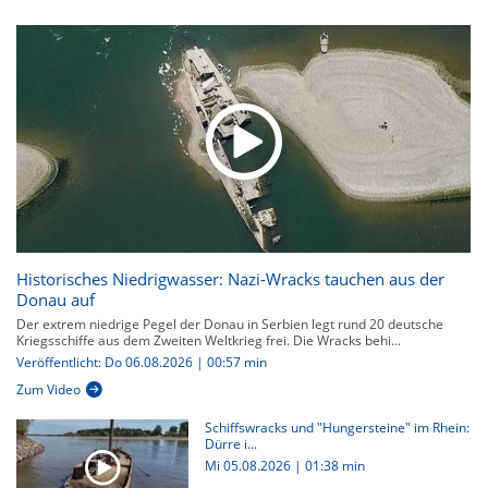
Historisches Niedrigwasser: Nazi-Wracks tauchen aus der
Donau auf
Der extrem niedrige Pegel der Donau in Serbien legt rund 20 deutsche
Kriegsschiffe aus dem Zweiten Weltkrieg frei. Die Wracks behi...
Veröffentlicht: Do 06.08.2026 | 00:57 min
Zum Video
Schiffswracks und "Hungersteine" im Rhein:
Dürre i...
Mi 05.08.2026
|
01:38 min