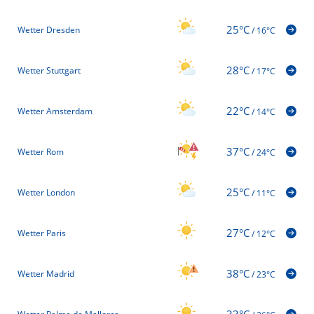
25°C
Wetter Dresden
/
16°C
28°C
Wetter Stuttgart
/
17°C
22°C
Wetter Amsterdam
/
14°C
37°C
Wetter Rom
/
24°C
25°C
Wetter London
/
11°C
27°C
Wetter Paris
/
12°C
38°C
Wetter Madrid
/
23°C
33°C