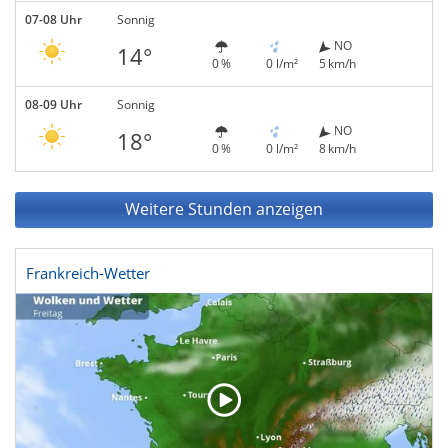
07-08 Uhr
Sonnig
NO
14°
0 %
0 l/m²
5 km/h
08-09 Uhr
Sonnig
NO
18°
0 %
0 l/m²
8 km/h
Weitere Stunden anzeigen
Frankreich-Wetter