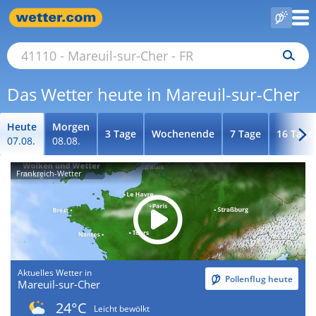
Das Wetter heute in Mareuil-sur-Cher
Heute
Morgen
3 Tage
Wochenende
7 Tage
16 Tage
07.08.
08.08.
Frankreich-Wetter
Aktuelles Wetter in
Pollenflug heute
Mareuil-sur-Cher
24°C
Leicht bewölkt