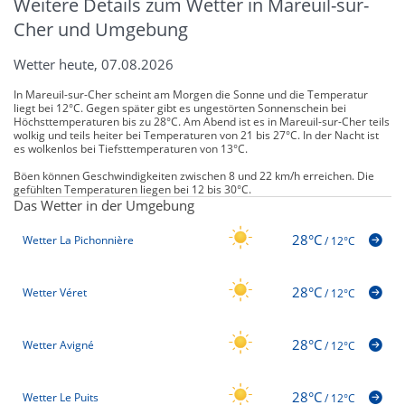
Weitere Details zum Wetter in Mareuil-sur-
Cher und Umgebung
Wetter heute, 07.08.2026
In Mareuil-sur-Cher scheint am Morgen die Sonne und die Temperatur
liegt bei 12°C. Gegen später gibt es ungestörten Sonnenschein bei
Höchsttemperaturen bis zu 28°C. Am Abend ist es in Mareuil-sur-Cher teils
wolkig und teils heiter bei Temperaturen von 21 bis 27°C. In der Nacht ist
es wolkenlos bei Tiefsttemperaturen von 13°C.
Böen können Geschwindigkeiten zwischen 8 und 22 km/h erreichen. Die
gefühlten Temperaturen liegen bei 12 bis 30°C.
Das Wetter in der Umgebung
28°C
Wetter La Pichonnière
/
12°C
28°C
Wetter Véret
/
12°C
28°C
Wetter Avigné
/
12°C
28°C
Wetter Le Puits
/
12°C