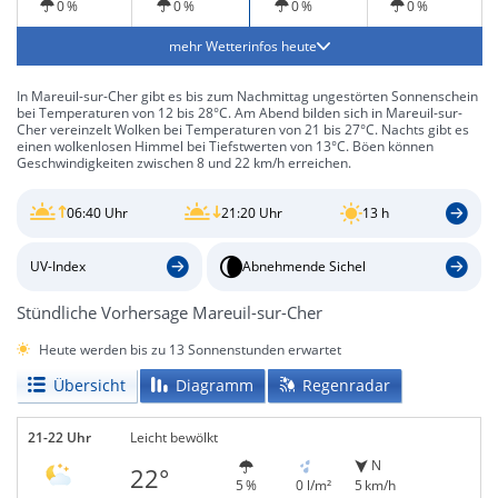
0 %
0 %
0 %
0 %
mehr Wetterinfos heute
In Mareuil-sur-Cher gibt es bis zum Nachmittag ungestörten Sonnenschein
bei Temperaturen von 12 bis 28°C. Am Abend bilden sich in Mareuil-sur-
Cher vereinzelt Wolken bei Temperaturen von 21 bis 27°C. Nachts gibt es
einen wolkenlosen Himmel bei Tiefstwerten von 13°C. Böen können
Geschwindigkeiten zwischen 8 und 22 km/h erreichen.
06:40 Uhr
21:20 Uhr
13 h
UV-Index
Abnehmende Sichel
Stündliche Vorhersage Mareuil-sur-Cher
Heute werden bis zu 13 Sonnenstunden erwartet
Übersicht
Diagramm
Regenradar
21-22 Uhr
Leicht bewölkt
N
22°
5 %
0 l/m²
5 km/h