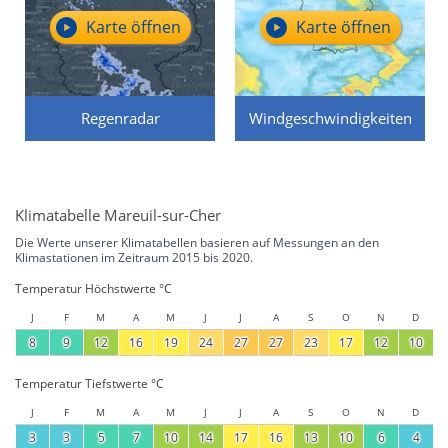
Karte öffnen
Karte öffnen
Regenradar
Windgeschwindigkeiten
Klimatabelle Mareuil-sur-Cher
Die Werte unserer Klimatabellen basieren auf Messungen an den
Klimastationen im Zeitraum 2015 bis 2020.
Temperatur Höchstwerte °C
J
F
M
A
M
J
J
A
S
O
N
D
8
9
12
16
19
24
27
27
23
17
12
10
Temperatur Tiefstwerte °C
J
F
M
A
M
J
J
A
S
O
N
D
3
3
5
7
10
14
17
16
13
10
6
4