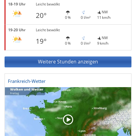
18-19 Uhr
Leicht bewölkt
NW
20°
0 %
0 l/m²
11 km/h
19-20 Uhr
Leicht bewölkt
NW
19°
0 %
0 l/m²
9 km/h
Weitere Stunden anzeigen
Frankreich-Wetter