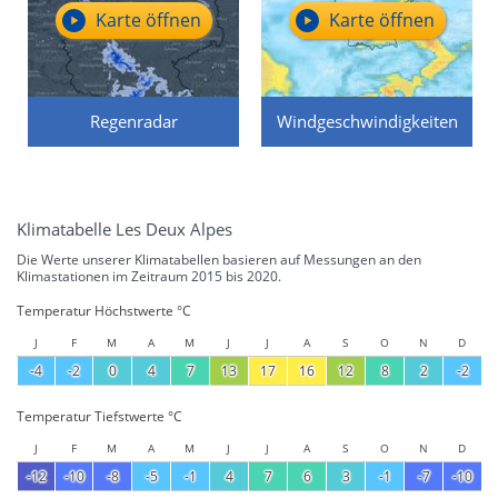
Karte öffnen
Karte öffnen
Regenradar
Windgeschwindigkeiten
Klimatabelle Les Deux Alpes
Die Werte unserer Klimatabellen basieren auf Messungen an den
Klimastationen im Zeitraum 2015 bis 2020.
Temperatur Höchstwerte °C
J
F
M
A
M
J
J
A
S
O
N
D
-4
-2
0
4
7
13
17
16
12
8
2
-2
Temperatur Tiefstwerte °C
J
F
M
A
M
J
J
A
S
O
N
D
-12
-10
-8
-5
-1
4
7
6
3
-1
-7
-10