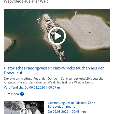
Webvideos aus aller Welt
Historisches Niedrigwasser: Nazi-Wracks tauchen aus der
Donau auf
Der extrem niedrige Pegel der Donau in Serbien legt rund 20 deutsche
Kriegsschiffe aus dem Zweiten Weltkrieg frei. Die Wracks behi...
Veröffentlicht: Do 06.08.2026 | 00:57 min
Zum Video
Lawinenunglück in Pakistan: Zehn
Bergsteiger:innen...
Do 06.08.2026
|
00:48 min