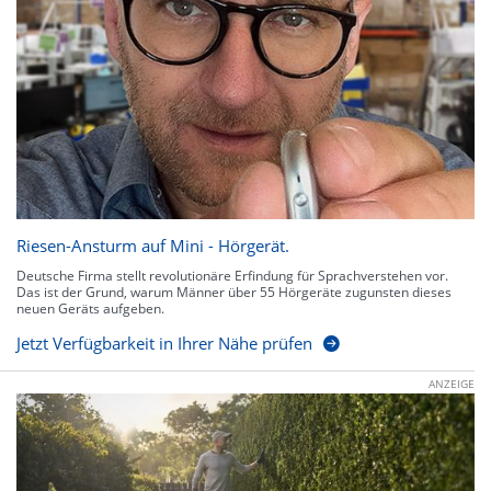
Riesen-Ansturm auf Mini - Hörgerät.
Deutsche Firma stellt revolutionäre Erfindung für Sprachverstehen vor.
Das ist der Grund, warum Männer über 55 Hörgeräte zugunsten dieses
neuen Geräts aufgeben.
Jetzt Verfügbarkeit in Ihrer Nähe prüfen
ANZEIGE