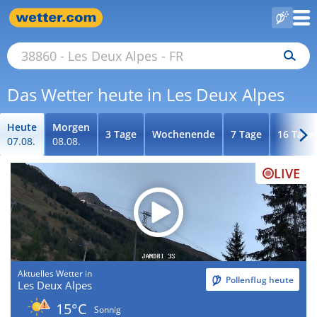
Das Wetter heute in Les Deux Alpes
Heute
Morgen
3 Tage
Wochenende
7 Tage
16 Tage
07.08.
08.08.
LIVE
Aktuelles Wetter in
Pollenflug heute
Les Deux Alpes
15°C
Sonnig