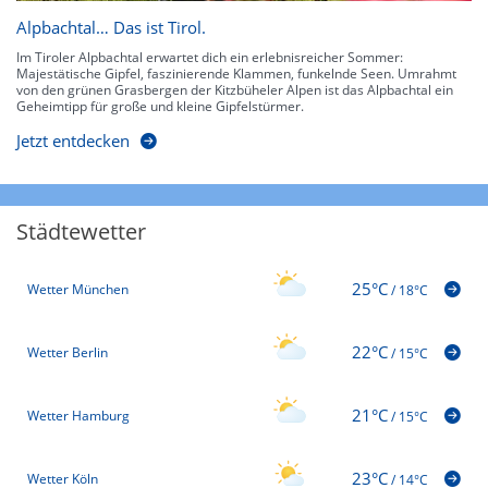
Alpbachtal… Das ist Tirol.
Im Tiroler Alpbachtal erwartet dich ein erlebnisreicher Sommer:
Majestätische Gipfel, faszinierende Klammen, funkelnde Seen. Umrahmt
von den grünen Grasbergen der Kitzbüheler Alpen ist das Alpbachtal ein
Geheimtipp für große und kleine Gipfelstürmer.
Jetzt entdecken
Städtewetter
25°C
Wetter München
/
18°C
22°C
Wetter Berlin
/
15°C
21°C
Wetter Hamburg
/
15°C
23°C
Wetter Köln
/
14°C