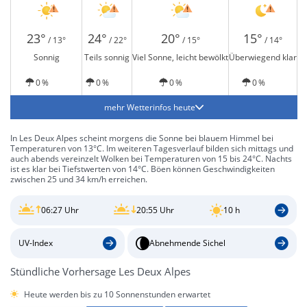
23°
24°
20°
15°
/ 13°
/ 22°
/ 15°
/ 14°
Sonnig
Teils sonnig
Viel Sonne, leicht bewölkt
Überwiegend klar
0 %
0 %
0 %
0 %
mehr Wetterinfos heute
In Les Deux Alpes scheint morgens die Sonne bei blauem Himmel bei
Temperaturen von 13°C. Im weiteren Tagesverlauf bilden sich mittags und
auch abends vereinzelt Wolken bei Temperaturen von 15 bis 24°C. Nachts
ist es klar bei Tiefstwerten von 14°C. Böen können Geschwindigkeiten
zwischen 25 und 34 km/h erreichen.
06:27 Uhr
20:55 Uhr
10 h
UV-Index
Abnehmende Sichel
Stündliche Vorhersage Les Deux Alpes
Heute werden bis zu 10 Sonnenstunden erwartet