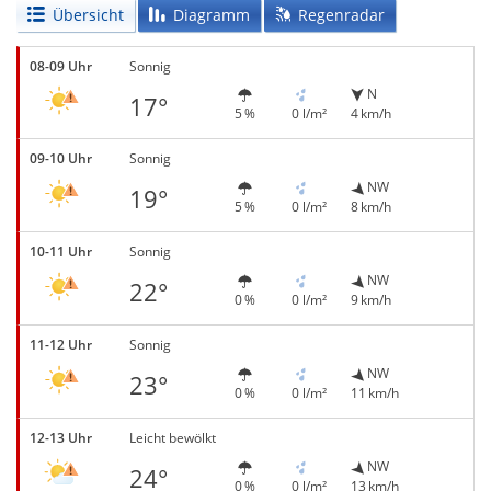
Übersicht
Diagramm
Regenradar
08-09 Uhr
Sonnig
N
17°
5 %
0 l/m²
4 km/h
09-10 Uhr
Sonnig
NW
19°
5 %
0 l/m²
8 km/h
10-11 Uhr
Sonnig
NW
22°
0 %
0 l/m²
9 km/h
11-12 Uhr
Sonnig
NW
23°
0 %
0 l/m²
11 km/h
12-13 Uhr
Leicht bewölkt
NW
24°
0 %
0 l/m²
13 km/h