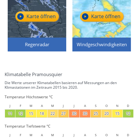
Karte öffnen
Karte öffnen
Regenradar
Windgeschwindigkeiten
Klimatabelle Pramousquier
Die Werte unserer Klimatabellen basieren auf Messungen an den
Klimastationen im Zeitraum 2015 bis 2020.
Temperatur Höchstwerte °C
J
F
M
A
M
J
J
A
S
O
N
D
11
12
15
18
22
27
30
30
25
20
15
12
Temperatur Tiefstwerte °C
J
F
M
A
M
J
J
A
S
O
N
D