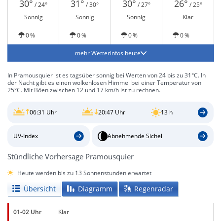
30°
31°
30°
26°
/ 24°
/ 30°
/ 27°
/ 25°
Sonnig
Sonnig
Sonnig
Klar
0 %
0 %
0 %
0 %
mehr Wetterinfos heute
In Pramousquier ist es tagsüber sonnig bei Werten von 24 bis zu 31°C. In
der Nacht gibt es einen wolkenlosen Himmel bei einer Temperatur von
25°C. Mit Böen zwischen 12 und 17 km/h ist zu rechnen.
06:31 Uhr
20:47 Uhr
13 h
UV-Index
Abnehmende Sichel
Stündliche Vorhersage Pramousquier
Heute werden bis zu 13 Sonnenstunden erwartet
Übersicht
Diagramm
Regenradar
01-02 Uhr
Klar