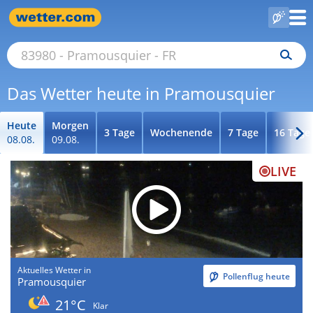
Das Wetter heute in Pramousquier
Heute
Morgen
3 Tage
Wochenende
7 Tage
16 Tage
08.08.
09.08.
LIVE
Aktuelles Wetter in
Pollenflug heute
Pramousquier
21°C
Klar