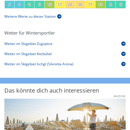
4
4
6
9
12
17
20
20
17
13
8
6
Weitere Werte zu dieser Station
Wetter für Wintersportler
Wetter im Skigebiet Zugspitze
Wetter im Skigebiet Kitzbühel
Wetter im Skigebiet Ischgl (Silvretta Arena)
Das könnte dich auch interessieren
ANZEIGE