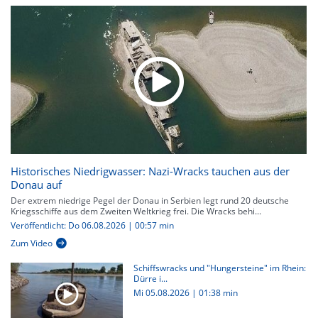
Historisches Niedrigwasser: Nazi-Wracks tauchen aus der
Donau auf
Der extrem niedrige Pegel der Donau in Serbien legt rund 20 deutsche
Kriegsschiffe aus dem Zweiten Weltkrieg frei. Die Wracks behi...
Veröffentlicht: Do 06.08.2026 | 00:57 min
Zum Video
Schiffswracks und "Hungersteine" im Rhein:
Dürre i...
Mi 05.08.2026
|
01:38 min