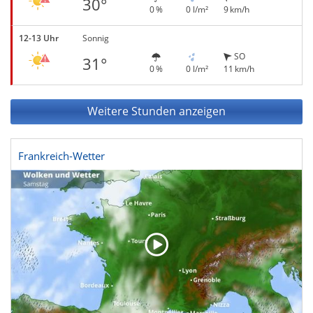
30°
0 %
0 l/m²
9 km/h
12-13 Uhr
Sonnig
SO
31°
0 %
0 l/m²
11 km/h
Weitere Stunden anzeigen
Frankreich-Wetter