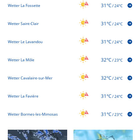
31°C
Wetter La Fossette
/
24°C
31°C
Wetter Saint-Clair
/
24°C
31°C
Wetter Le Lavandou
/
24°C
32°C
Wetter La Môle
/
23°C
32°C
Wetter Cavalaire-sur-Mer
/
24°C
31°C
Wetter La Favière
/
24°C
31°C
Wetter Bormes-les-Mimosas
/
23°C