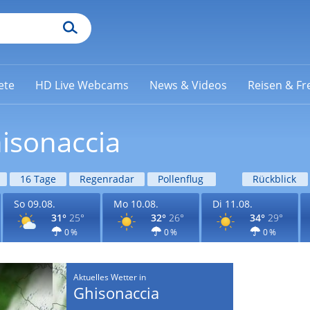
ete
HD Live Webcams
News & Videos
Reisen & Fre
isonaccia
16 Tage
Regenradar
Pollenflug
Rückblick
So 09.08.
Mo 10.08.
Di 11.08.
31°
25°
32°
26°
34°
29°
0 %
0 %
0 %
Aktuelles Wetter in
Ghisonaccia