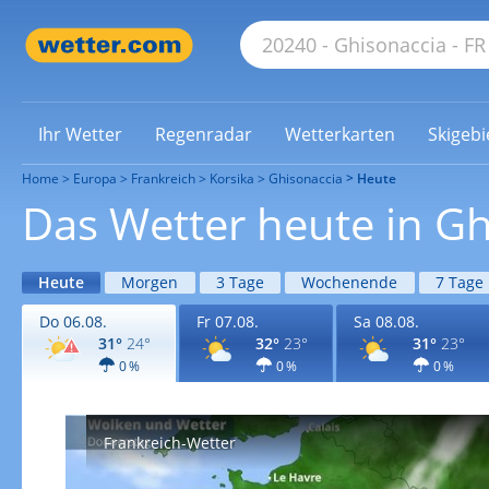
Ihr Wetter
Regenradar
Wetterkarten
Skigebi
Home
Europa
Frankreich
Korsika
Ghisonaccia
Heute
Das Wetter heute in Gh
Heute
Morgen
3 Tage
Wochenende
7 Tage
Do 06.08.
Fr 07.08.
Sa 08.08.
31°
24°
32°
23°
31°
23°
0 %
0 %
0 %
Frankreich-Wetter