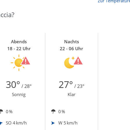
Zur Temperaturk
ccia?
Abends
Nachts
18 - 22 Uhr
22 - 06 Uhr
30°
27°
/ 28°
/ 23°
Sonnig
Klar
0 %
0 %
SO
4 km/h
W
5 km/h