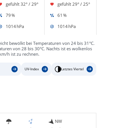
gefühlt
32° / 29°
gefühlt
29° / 25°
79 %
61 %
1014 hPa
1014 hPa
eicht bewölkt bei Temperaturen von 24 bis 31°C.
turen von 28 bis 30°C. Nachts ist es wolkenlos
km/h ist zu rechnen.
UV-Index
Letztes Viertel
NW