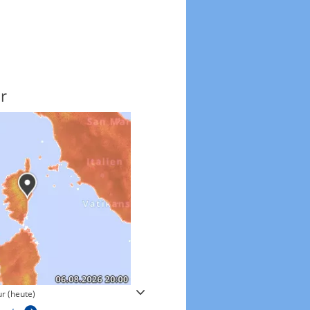
r
Windgeschwindigkeite
r (heute)
Windgeschwindigkeiten in 3h