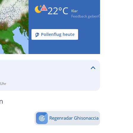
22°C
Klar
Feedback geben
Pollenflug heute
 Uhr
n
Regenradar Ghisonaccia