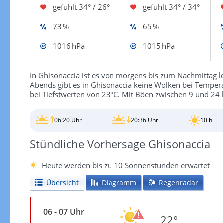
gefühlt
34° / 26°
gefühlt
34° / 34°
73 %
65 %
1016 hPa
1015 hPa
In Ghisonaccia ist es von morgens bis zum Nachmittag l
Abends gibt es in Ghisonaccia keine Wolken bei Tempera
bei Tiefstwerten von 23°C. Mit Böen zwischen 9 und 24 
06:20 Uhr
20:36 Uhr
10 h
Stündliche Vorhersage Ghisonaccia
Heute werden bis zu 10 Sonnenstunden erwartet
Übersicht
Diagramm
Regenradar
06 - 07 Uhr
22°