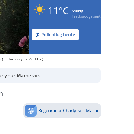
11°C
Sonnig
Feedback geben
Pollenflug heute
 (Entfernung: ca. 46.1 km)
rly-sur-Marne vor.
n
Regenradar Charly-sur-Marne