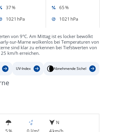
37 %
65 %
1021 hPa
1021 hPa
rten von 9°C. Am Mittag ist es locker bewölkt
Charly-sur-Marne wolkenlos bei Temperaturen von
terne sind klar zu erkennen bei Tiefstwerten von
 25 km/h erreichen.
UV-Index
Abnehmende Sichel
rne
N
5 %
0 l/m²
4 km/h