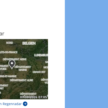
ar
n Regenradar