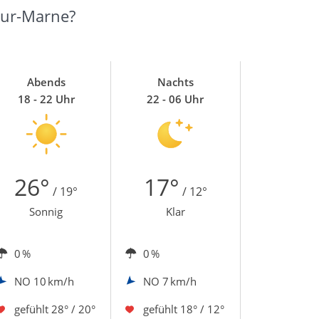
sur-Marne?
Abends
Nachts
18 - 22 Uhr
22 - 06 Uhr
26°
17°
/ 19°
/ 12°
Sonnig
Klar
0 %
0 %
NO
10 km/h
NO
7 km/h
gefühlt
28° / 20°
gefühlt
18° / 12°