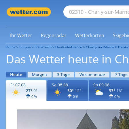
Ihr Wetter
Regenradar
Wetterkarten
Skigebi
Home
Europa
Frankreich
Hauts-de-France
Charly-sur-Marne
Heute
Das Wetter heute in C
Heute
Morgen
3 Tage
Wochenende
7 Tage
Fr 07.08.
Sa 08.08.
So 09.08.
27°
9°
30°
12°
33°
16°
0 %
0 %
0 %