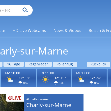
ete
HD Live Webcams
News & Videos
Reisen & Fre
harly-sur-Marne
16 Tage
Regenradar
Pollenflug
Rückblick
Mo 10.08.
Di 11.08.
Mi 12.08.
32°
18°
32°
19°
37°
24°
0 %
0 %
0 %
LIVE
Aktuelles Wetter in
Charly-sur-Marne