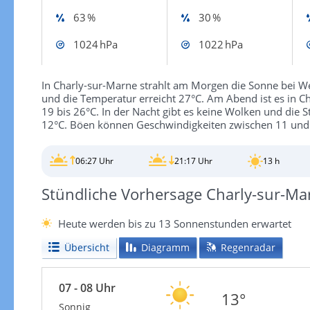
63 %
30 %
1024 hPa
1022 hPa
In Charly-sur-Marne strahlt am Morgen die Sonne bei We
und die Temperatur erreicht 27°C. Am Abend ist es in 
19 bis 26°C. In der Nacht gibt es keine Wolken und die S
12°C. Böen können Geschwindigkeiten zwischen 11 und
06:27 Uhr
21:17 Uhr
13 h
Stündliche Vorhersage Charly-sur-Ma
Heute werden bis zu 13 Sonnenstunden erwartet
Übersicht
Diagramm
Regenradar
07 - 08 Uhr
13°
Sonnig