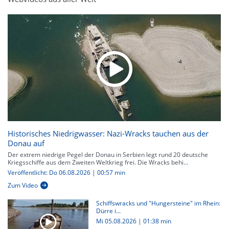
Historisches Niedrigwasser: Nazi-Wracks tauchen aus der
Donau auf
Der extrem niedrige Pegel der Donau in Serbien legt rund 20 deutsche
Kriegsschiffe aus dem Zweiten Weltkrieg frei. Die Wracks behi...
Veröffentlicht: Do 06.08.2026 | 00:57 min
Zum Video
Schiffswracks und "Hungersteine" im Rhein:
Dürre i...
Mi 05.08.2026
|
01:38 min