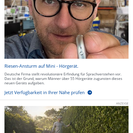
Riesen-Ansturm auf Mini - Hörgerät.
Deutsche Firma stellt revolutionäre Erfindung für Sprachverstehen vor.
Das ist der Grund, warum Männer über 55 Hörgeräte zugunsten dieses
neuen Geräts aufgeben.
Jetzt Verfügbarkeit in Ihrer Nähe prüfen
ANZEIGE