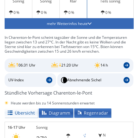
Sonnig
Sonnig
Klar
Teils sonnig
0 %
0 %
0 %
0 %
mehr Wetterinfos heute
In Charenton-le-Pont scheint tagsüber die Sonne und die Temperaturen
liegen zwischen 13 und 27°C. In der Nacht gibt es keine Wolken und die
Sterne sind klar zu erkennen bei Tiefstwerten von 15°C. Böen können
Geschwindigkeiten zwischen 15 und 26 km/h erreichen.
06:31 Uhr
21:20 Uhr
14 h
UV-Index
Abnehmende Sichel
Stündliche Vorhersage Charenton-le-Pont
Heute werden bis zu 14 Sonnenstunden erwartet
Übersicht
Diagramm
Regenradar
16-17 Uhr
Sonnig
N