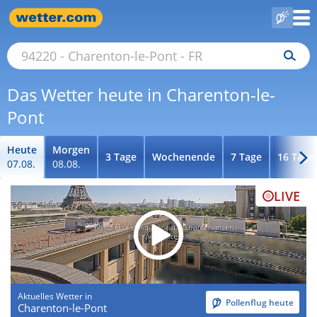
Das Wetter heute in Charenton-le-
Pont
Heute
Morgen
3 Tage
Wochenende
7 Tage
16 Tage
07.08.
08.08.
LIVE
Aktuelles Wetter in
Pollenflug heute
Charenton-le-Pont