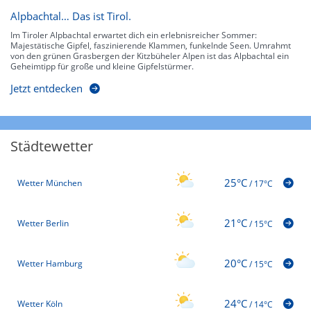
Alpbachtal… Das ist Tirol.
Im Tiroler Alpbachtal erwartet dich ein erlebnisreicher Sommer:
Majestätische Gipfel, faszinierende Klammen, funkelnde Seen. Umrahmt
von den grünen Grasbergen der Kitzbüheler Alpen ist das Alpbachtal ein
Geheimtipp für große und kleine Gipfelstürmer.
Jetzt entdecken
Städtewetter
25°C
Wetter München
/
17°C
21°C
Wetter Berlin
/
15°C
20°C
Wetter Hamburg
/
15°C
24°C
Wetter Köln
/
14°C