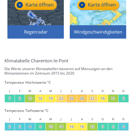
Karte öffnen
Karte öffnen
Regenradar
Windgeschwindigkeiten
Klimatabelle Charenton-le-Pont
Die Werte unserer Klimatabellen basieren auf Messungen an den
Klimastationen im Zeitraum 2015 bis 2020.
Temperatur Höchstwerte °C
J
F
M
A
M
J
J
A
S
O
N
D
7
9
12
16
19
23
26
26
22
16
11
9
Temperatur Tiefstwerte °C
J
F
M
A
M
J
J
A
S
O
N
D
2
2
4
6
10
14
16
16
12
9
6
4