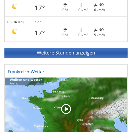
NO
17°
0 %
0 l/m²
6 km/h
03-04 Uhr
Klar
NO
17°
0 %
0 l/m²
5 km/h
Weitere Stunden anzeigen
Frankreich-Wetter