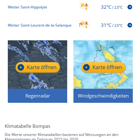
32°C
Wetter Saint-Hippolyte
/
23°C
31°C
Wetter Saint-Laurent-de-la-Salanque
/
23°C
Karte öffnen
Karte öffnen
Regenradar
Windgeschwindigkeiten
Klimatabelle Bompas
Die Werte unserer Klimatabellen basieren auf Messungen an den
Klimastationen im Zeitraum 2015 bis 2020.