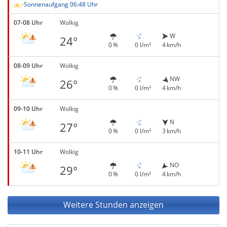
Sonnenaufgang 06:48 Uhr
07-08 Uhr
Wolkig
W
24°
0 %
0 l/m²
4 km/h
08-09 Uhr
Wolkig
NW
26°
0 %
0 l/m²
4 km/h
09-10 Uhr
Wolkig
N
27°
0 %
0 l/m²
3 km/h
10-11 Uhr
Wolkig
NO
29°
0 %
0 l/m²
4 km/h
Weitere Stunden anzeigen