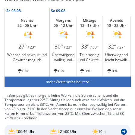
Sa
08.08.
So
09.08.
Nachts
Morgens
Mittags
Abends
22 - 06 Uhr
06 - 12 Uhr
12 - 18 Uhr
18 - 22 Uhr
27°
30°
33°
32°
/ 23°
/ 23°
/ 30°
/ 27°
Wechselnd bewölkt und
Überwiegend
Teils sonnig
Überwiegend
Gewitter möglich
wolkig und
und Gewitter
leicht bewölkt
Gewitter
möglich
und Gewitter
möglich
möglich
0 %
0 %
0 %
0 %
mehr Wetterinfos heute
In Bompas gibt es morgens keine Wolken, die Sonne scheint und die
Temperatur liegt bei 22°C. Mittags bilden sich vereinzelt Wolken und die
Temperatur erreicht 33°C. Am Abend ist es in Bompas wolkig bei Werten
von 28 bis zu 31°C. In der Nacht stören nur einzelne Wolken den sonst
klaren Himmel bei Tiefstwerten von 23°C. Mit Böen zwischen 12 und 38
km/h ist zu rechnen.
06:46 Uhr
21:00 Uhr
10 h