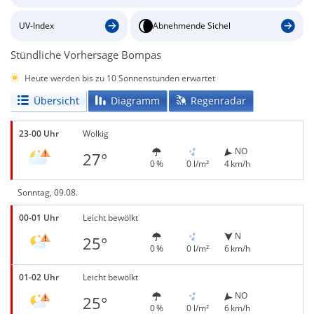
UV-Index
Abnehmende Sichel
Stündliche Vorhersage Bompas
Heute werden bis zu 10 Sonnenstunden erwartet
Übersicht
Diagramm
Regenradar
23-00 Uhr
Wolkig
NO
27°
0 %
0 l/m²
4 km/h
Sonntag, 09.08.
00-01 Uhr
Leicht bewölkt
N
25°
0 %
0 l/m²
6 km/h
01-02 Uhr
Leicht bewölkt
NO
25°
0 %
0 l/m²
6 km/h