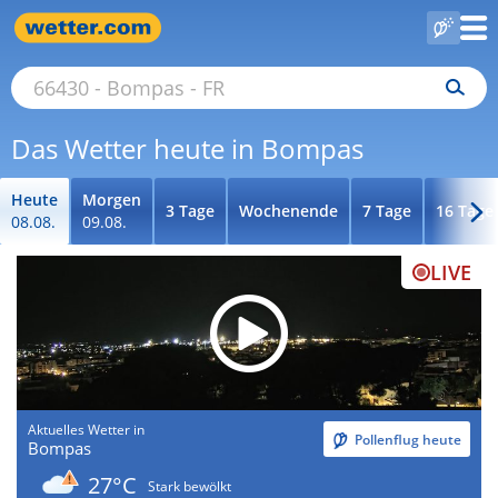
Das Wetter heute in Bompas
Heute
Morgen
3 Tage
Wochenende
7 Tage
16 Tage
08.08.
09.08.
LIVE
Aktuelles Wetter in
Pollenflug heute
Bompas
27°C
Stark bewölkt