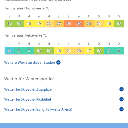
Temperatur Höchstwerte °C
J
F
M
A
M
J
J
A
S
O
N
D
12
13
16
19
22
27
31
30
26
21
16
13
Temperatur Tiefstwerte °C
J
F
M
A
M
J
J
A
S
O
N
D
4
5
7
10
13
18
21
20
17
13
9
6
Weitere Werte zu dieser Station
Wetter für Wintersportler
Wetter im Skigebiet Zugspitze
Wetter im Skigebiet Kitzbühel
Wetter im Skigebiet Ischgl (Silvretta Arena)