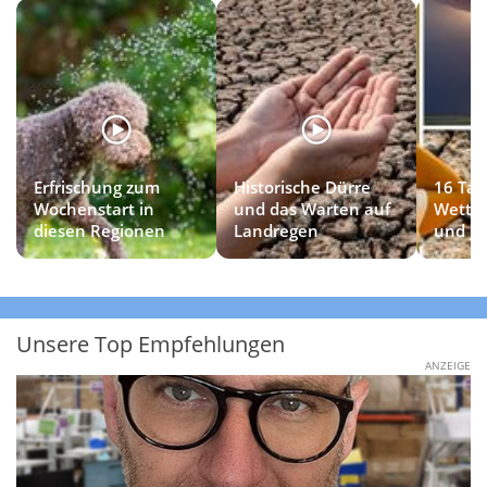
Erfrischung zum
Historische Dürre
16 Tag
Wochenstart in
und das Warten auf
Wetter
diesen Regionen
Landregen
und ge
Gewitt
Unsere Top Empfehlungen
ANZEIGE