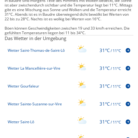
In Baudre sind morgens Teile des Himmels mit Wolken bedeckt, die Sonne
ist aber zwischendurch sichtbar und die Temperatur liegt bei 11°C. Mittags
gibt es eine Mischung aus Sonne und Wolken und die Temperatur erreicht
31°C. Abends ist es in Baudre überwiegend dicht bewölkt bei Werten von
22 bis zu 28°C. Nachts ist es wolkig bei Werten von 16°C.
Böen können Geschwindigkeiten zwischen 19 und 33 km/h erreichen. Die
gefühlten Temperaturen liegen bei 11 bis 34°C.
Das Wetter in der Umgebung
31°C
Wetter Saint-Thomas-de-Saint-Lô
/
11°C
31°C
Wetter La Mancellière-sur-Vire
/
11°C
31°C
Wetter Gourfaleur
/
11°C
31°C
Wetter Sainte-Suzanne-sur-Vire
/
11°C
31°C
Wetter Saint-Lô
/
11°C