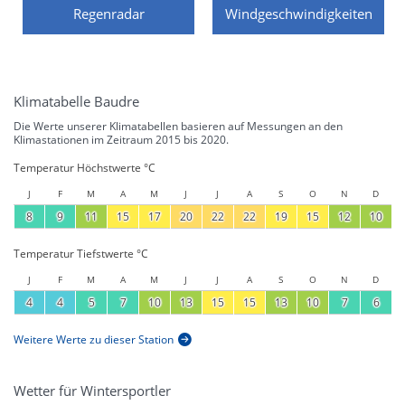
Regenradar
Windgeschwindigkeiten
Klimatabelle Baudre
Die Werte unserer Klimatabellen basieren auf Messungen an den
Klimastationen im Zeitraum 2015 bis 2020.
Temperatur Höchstwerte °C
J
F
M
A
M
J
J
A
S
O
N
D
8
9
11
15
17
20
22
22
19
15
12
10
Temperatur Tiefstwerte °C
J
F
M
A
M
J
J
A
S
O
N
D
4
4
5
7
10
13
15
15
13
10
7
6
Weitere Werte zu dieser Station
Wetter für Wintersportler