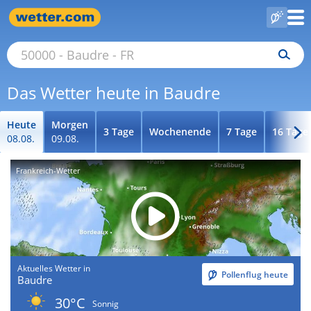
Das Wetter heute in Baudre
Heute
Morgen
3 Tage
Wochenende
7 Tage
16 Tage
08.08.
09.08.
Frankreich-Wetter
Aktuelles Wetter in
Pollenflug heute
Baudre
30°C
Sonnig