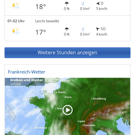
O
18°
0 %
0 l/m²
5 km/h
01-02 Uhr
Leicht bewölkt
SO
17°
0 %
0 l/m²
4 km/h
Weitere Stunden anzeigen
Frankreich-Wetter