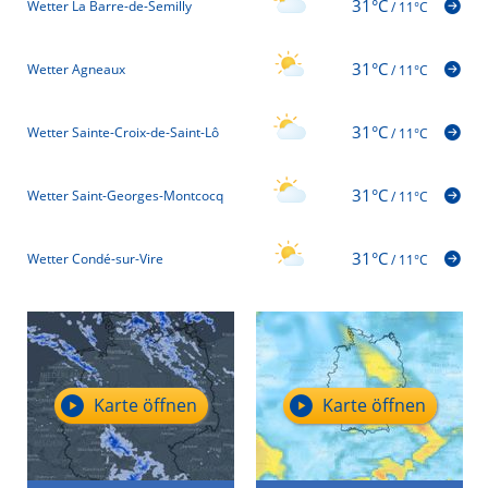
31°C
Wetter La Barre-de-Semilly
/
11°C
31°C
Wetter Agneaux
/
11°C
31°C
Wetter Sainte-Croix-de-Saint-Lô
/
11°C
31°C
Wetter Saint-Georges-Montcocq
/
11°C
31°C
Wetter Condé-sur-Vire
/
11°C
Karte öffnen
Karte öffnen