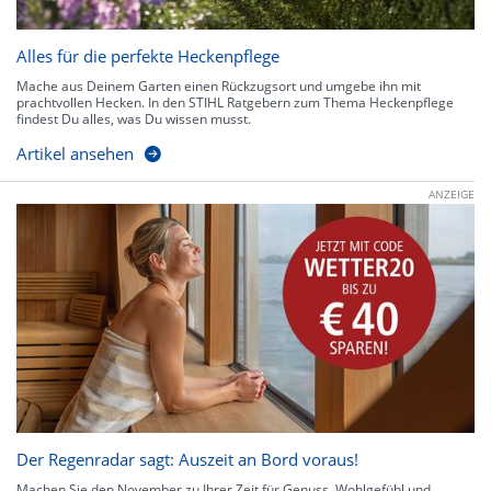
Alles für die perfekte Heckenpflege
Mache aus Deinem Garten einen Rückzugsort und umgebe ihn mit
prachtvollen Hecken. In den STIHL Ratgebern zum Thema Heckenpflege
findest Du alles, was Du wissen musst.
Artikel ansehen
ANZEIGE
Der Regenradar sagt: Auszeit an Bord voraus!
Machen Sie den November zu Ihrer Zeit für Genuss, Wohlgefühl und