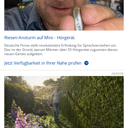
Riesen-Ansturm auf Mini - Hörgerät.
Deutsche Firma stellt revolutionäre Erfindung für Sprachverstehen vor.
Das ist der Grund, warum Männer über 55 Hörgeräte zugunsten dieses
neuen Geräts aufgeben.
Jetzt Verfügbarkeit in Ihrer Nähe prüfen
ANZEIGE