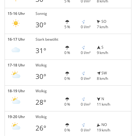
5 %
0 l/m²
8 km/h
15-16 Uhr
Sonnig
SO
30°
5 %
0 l/m²
7 km/h
16-17 Uhr
Stark bewölkt
S
31°
0 %
0 l/m²
9 km/h
17-18 Uhr
Wolkig
SW
30°
0 %
0 l/m²
8 km/h
18-19 Uhr
Wolkig
N
28°
0 %
0 l/m²
11 km/h
19-20 Uhr
Wolkig
NO
26°
0 %
0 l/m²
19 km/h