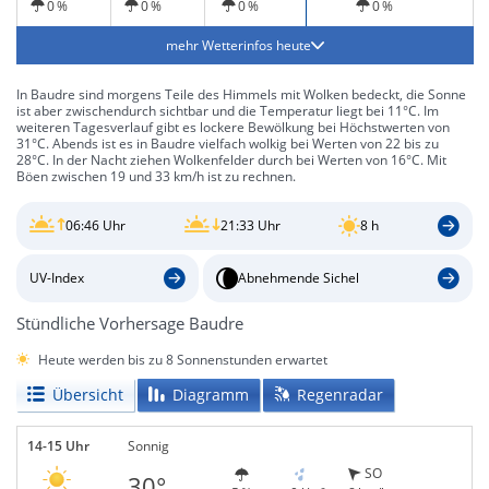
0 %
0 %
0 %
0 %
mehr Wetterinfos heute
In Baudre sind morgens Teile des Himmels mit Wolken bedeckt, die Sonne
ist aber zwischendurch sichtbar und die Temperatur liegt bei 11°C. Im
weiteren Tagesverlauf gibt es lockere Bewölkung bei Höchstwerten von
31°C. Abends ist es in Baudre vielfach wolkig bei Werten von 22 bis zu
28°C. In der Nacht ziehen Wolkenfelder durch bei Werten von 16°C. Mit
Böen zwischen 19 und 33 km/h ist zu rechnen.
06:46 Uhr
21:33 Uhr
8 h
UV-Index
Abnehmende Sichel
Stündliche Vorhersage Baudre
Heute werden bis zu 8 Sonnenstunden erwartet
Übersicht
Diagramm
Regenradar
14-15 Uhr
Sonnig
SO
30°