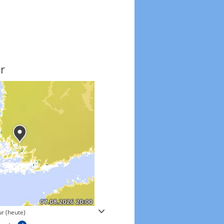
r
Windgeschwindigkeite
r (heute)
Windgeschwindigkeiten in 3h