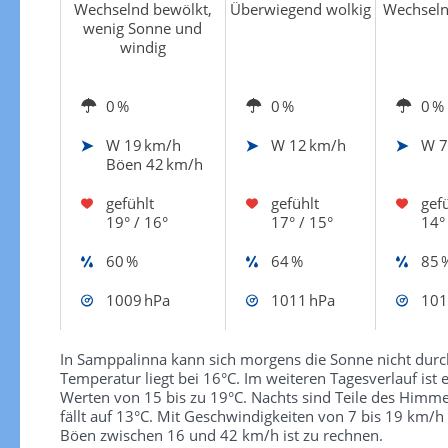
Wechselnd bewölkt,
Überwiegend wolkig
Wechseln
wenig Sonne und
windig
0 %
0 %
0 %
W
19 km/h
W
12 km/h
W
7
Böen 42 km/h
gefühlt
gefühlt
gefü
19° / 16°
17° / 15°
14°
60 %
64 %
85 
1009 hPa
1011 hPa
101
In Samppalinna kann sich morgens die Sonne nicht durch
Temperatur liegt bei 16°C. Im weiteren Tagesverlauf is
Werten von 15 bis zu 19°C. Nachts sind Teile des Him
fällt auf 13°C. Mit Geschwindigkeiten von 7 bis 19 km/h
Böen zwischen 16 und 42 km/h ist zu rechnen.