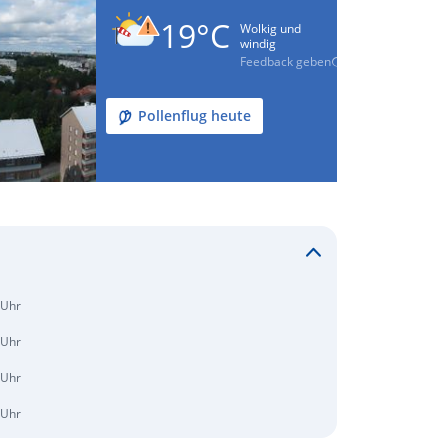
19°C
Wolkig und
windig
Feedback geben
Pollenflug heute
 Uhr
 Uhr
 Uhr
 Uhr