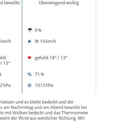
d bewölkt
Überwiegend wolkig
0 %
 km/h
W
10 km/h
hlt
gefühlt
18° / 13°
 / 13°
%
71 %
2 hPa
1012 hPa
setzen und es bleibt bedeckt und die
t es am Nachmittag und am Abend bewölkt bei
mels mit Wolken bedeckt und das Thermometer
 weht der Wind aus westlicher Richtung. Mit