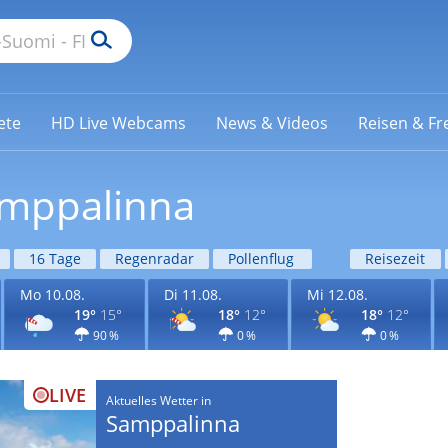
ete
HD Live Webcams
News & Videos
Reisen & Fre
amppalinna
16 Tage
Regenradar
Pollenflug
Reisezeit
Mo 10.08.
Di 11.08.
Mi 12.08.
19°
15°
18°
12°
18°
12°
90 %
0 %
0 %
LIVE
Aktuelles Wetter in
Samppalinna