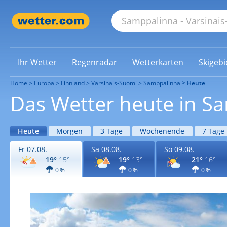
Ihr Wetter
Regenradar
Wetterkarten
Skigebi
Home
Europa
Finnland
Varsinais-Suomi
Samppalinna
Heute
Das Wetter heute in S
Heute
Morgen
3 Tage
Wochenende
7 Tage
Fr 07.08.
Sa 08.08.
So 09.08.
19°
15°
19°
13°
21°
16°
0 %
0 %
0 %