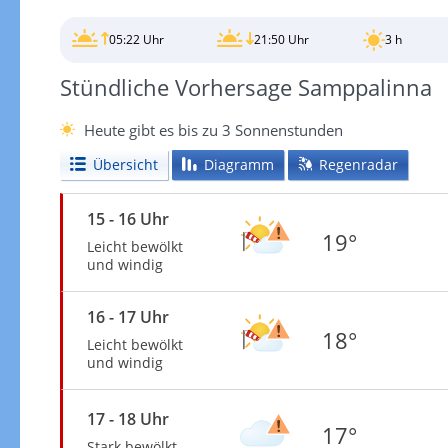
05:22 Uhr
21:50 Uhr
3 h
Stündliche Vorhersage Samppalinna
Heute gibt es bis zu 3 Sonnenstunden
Übersicht
Diagramm
Regenradar
15 - 16 Uhr
19°
Leicht bewölkt
und windig
16 - 17 Uhr
18°
Leicht bewölkt
und windig
17 - 18 Uhr
17°
Stark bewölkt