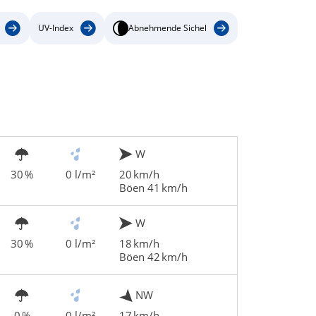
UV-Index
Abnehmende Sichel
W
30 %
0 l/m²
20 km/h
Böen 41 km/h
W
30 %
0 l/m²
18 km/h
Böen 42 km/h
NW
0 %
0 l/m²
17 km/h