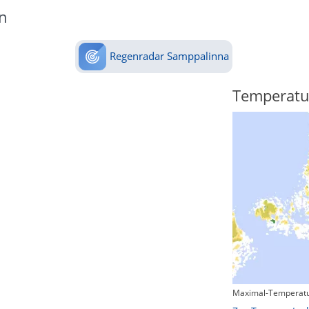
n
Regenradar Samppalinna
Regenradar
Temperatu
Maximal-Temperatu
Zum animierten Regenradar