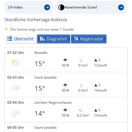
UV-Index
Abnehmende Sichel
Stündliche Vorhersage Kokkola
Die Sonne zeigt sich nur etwa 1 Stunde
Übersicht
Diagramm
Regenradar
01-02 Uhr
Bewölkt
S
15°
30 %
0 l/m²
13 km/h
02-03 Uhr
Stark bewölkt
S
15°
30 %
0 l/m²
14 km/h
03-04 Uhr
Leichter Regenschauer
S
14°
50 %
0,2 l/m²
14 km/h
04-05 Uhr
Stark bewölkt