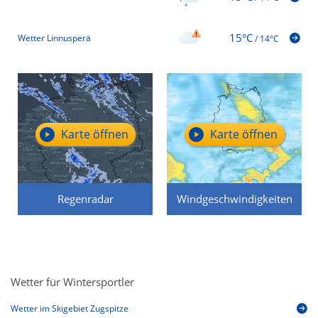
15°C
Wetter Linnusperä
/
14°C
Karte öffnen
Karte öffnen
Regenradar
Windgeschwindigkeiten
Wetter für Wintersportler
Wetter im Skigebiet Zugspitze