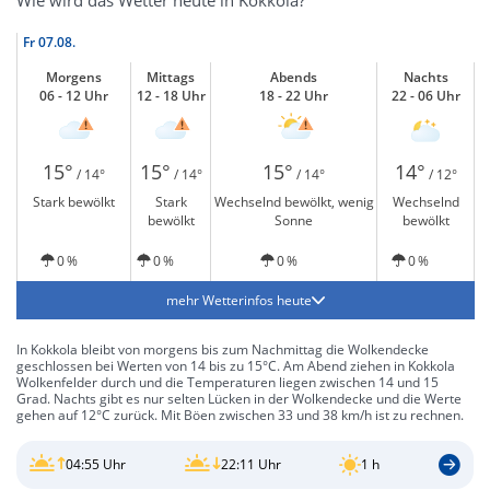
Wie wird das Wetter heute in Kokkola?
Fr
07.08.
Morgens
Mittags
Abends
Nachts
06 - 12 Uhr
12 - 18 Uhr
18 - 22 Uhr
22 - 06 Uhr
15°
15°
15°
14°
/ 14°
/ 14°
/ 14°
/ 12°
Stark bewölkt
Stark
Wechselnd bewölkt, wenig
Wechselnd
bewölkt
Sonne
bewölkt
0 %
0 %
0 %
0 %
mehr Wetterinfos heute
In Kokkola bleibt von morgens bis zum Nachmittag die Wolkendecke
geschlossen bei Werten von 14 bis zu 15°C. Am Abend ziehen in Kokkola
Wolkenfelder durch und die Temperaturen liegen zwischen 14 und 15
Grad. Nachts gibt es nur selten Lücken in der Wolkendecke und die Werte
gehen auf 12°C zurück. Mit Böen zwischen 33 und 38 km/h ist zu rechnen.
04:55 Uhr
22:11 Uhr
1 h