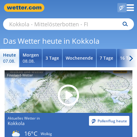
Das Wetter heute in Kokkola
Heute
Morgen
3 Tage
Wochenende
7 Tage
16 Tage
07.08.
08.08.
Finnland-Wetter
Aktuelles Wetter in
Pollenflug heute
Kokkola
16°C
Wolkig