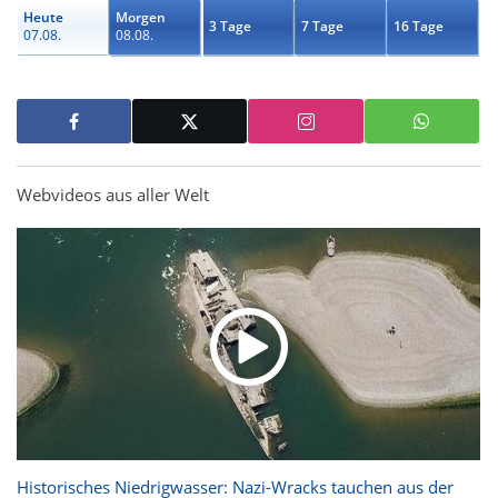
Heute
Morgen
3 Tage
7 Tage
16 Tage
07.08.
08.08.
Webvideos aus aller Welt
Historisches Niedrigwasser: Nazi-Wracks tauchen aus der