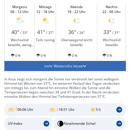
Morgens
Mittags
Abends
Nachts
06 - 12 Uhr
12 - 18 Uhr
18 - 22 Uhr
22 - 06 Uhr
40°
41°
36°
33°
/ 33°
/ 37°
/ 34°
/ 31°
Wechselnd
Teils sonnig
Überwiegend leicht
Wechselnd
bewölkt, wenig
bewölkt
bewölkt
Sonne
0 %
0 %
0 %
0 %
mehr Wetterinfos heute
In Asus zeigt sich morgens die Sonne nur vereinzelt bei sonst wolkigem
Himmel bei Werten von 33°C. Im weiteren Verlauf des Tages verdecken
von mittags bis zum Abend hin einzelne Wolken die Sonne und die
Temperaturen liegen zwischen 34 und 41 Grad. In der Nacht verdecken
einzelne Wolken den Himmel bei Tiefsttemperaturen von 31°C.
06:06 Uhr
18:51 Uhr
5 h
UV-Index
Abnehmende Sichel