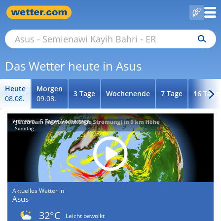
Das Wetter heute in Asus
Heute
Morgen
3 Tage
Wochenende
7 Tage
16 Tage
08.08.
09.08.
Jetstream - 5-Tages-Vorhersage
Aktuelles Wetter in
Asus
32°C
Leicht bewölkt