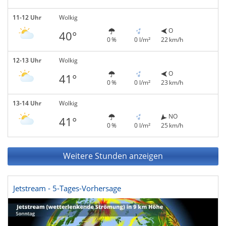
11-12 Uhr
Wolkig
O
40°
0 %
0 l/m²
22 km/h
12-13 Uhr
Wolkig
O
41°
0 %
0 l/m²
23 km/h
13-14 Uhr
Wolkig
NO
41°
0 %
0 l/m²
25 km/h
Weitere Stunden anzeigen
Jetstream - 5-Tages-Vorhersage