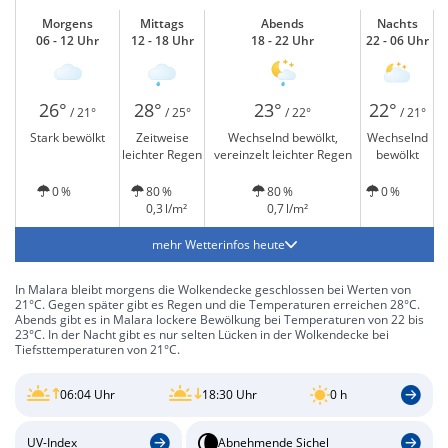
Morgens
Mittags
Abends
Nachts
06 - 12 Uhr
12 - 18 Uhr
18 - 22 Uhr
22 - 06 Uhr
26°
28°
23°
22°
/ 21°
/ 25°
/ 22°
/ 21°
Stark bewölkt
Zeitweise
Wechselnd bewölkt,
Wechselnd
leichter Regen
vereinzelt leichter Regen
bewölkt
0 %
80 %
80 %
0 %
0,3 l/m²
0,7 l/m²
mehr Wetterinfos heute
In Malara bleibt morgens die Wolkendecke geschlossen bei Werten von
21°C. Gegen später gibt es Regen und die Temperaturen erreichen 28°C.
Abends gibt es in Malara lockere Bewölkung bei Temperaturen von 22 bis
23°C. In der Nacht gibt es nur selten Lücken in der Wolkendecke bei
Tiefsttemperaturen von 21°C.
06:04 Uhr
18:30 Uhr
0 h
UV-Index
Abnehmende Sichel