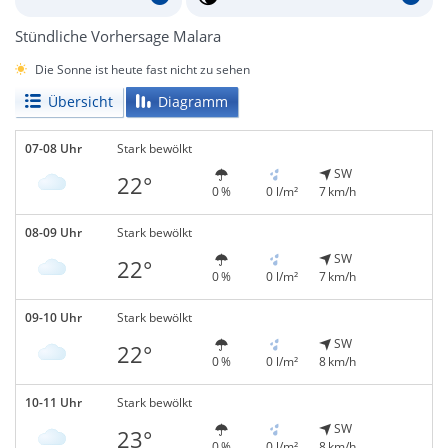
Stündliche Vorhersage Malara
Die Sonne ist heute fast nicht zu sehen
Übersicht
Diagramm
07-08 Uhr
Stark bewölkt
SW
22°
0 %
0 l/m²
7 km/h
08-09 Uhr
Stark bewölkt
SW
22°
0 %
0 l/m²
7 km/h
09-10 Uhr
Stark bewölkt
SW
22°
0 %
0 l/m²
8 km/h
10-11 Uhr
Stark bewölkt
SW
23°
0 %
0 l/m²
8 km/h