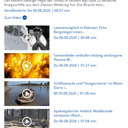
Der extrem niedrige Pegel der Donau in Serbien legt rund 20 deutsche
Kriegsschiffe aus dem Zweiten Weltkrieg frei. Die Wracks behi...
Veröffentlicht: Do 06.08.2026 | 00:57 min
Zum Video
Lawinenunglück in Pakistan: Zehn
Bergsteiger:innen...
Do 06.08.2026
|
00:48 min
Sonnenbilder enthüllen bislang verborgene
Plasma-W...
Do 06.08.2026
|
01:27 min
Schiffswracks und "Hungersteine" im Rhein:
Dürre i...
Mi 05.08.2026
|
01:38 min
Apokalyptischer Anblick: Waldbrände
verwüsten Wash...
Do 06.08.2026
|
01:04 min