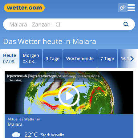
Das Wetter heute in Malara
Heute
Morgen
3 Tage
Wochenende
7 Tage
16 Tage
07.08.
08.08.
Jetstream - 5-Tages-Vorhersage
Aktuelles Wetter in
Malara
22°C
Stark bewölkt