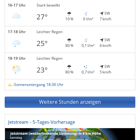
16-17 Uhr
Stark bewölkt
SW
27°
10 %
0 l/m²
7 km/h
17-18 Uhr
Leichter Regen
SW
25°
80 %
0,1 l/m²
6 km/h
18-19 Uhr
Leichter Regen
SW
23°
80 %
0,7 l/m²
5 km/h
Sonnenuntergang 18:30 Uhr
Weitere Stunden anzeigen
Jetstream - 5-Tages-Vorhersage