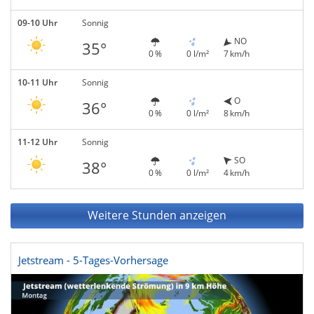
09-10 Uhr
Sonnig
NO
35°
0 %
0 l/m²
7 km/h
10-11 Uhr
Sonnig
O
36°
0 %
0 l/m²
8 km/h
11-12 Uhr
Sonnig
SO
38°
0 %
0 l/m²
4 km/h
Weitere Stunden anzeigen
Jetstream - 5-Tages-Vorhersage