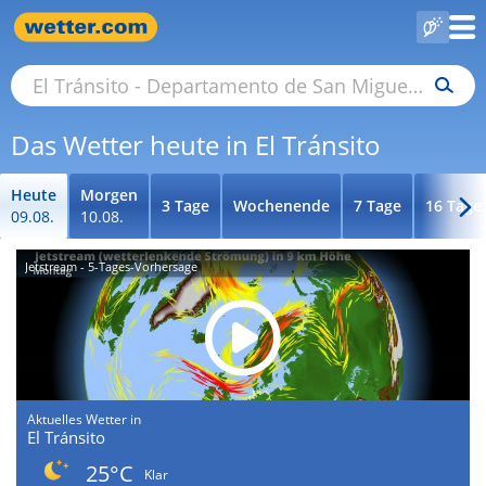
Das Wetter heute in El Tránsito
Heute
Morgen
3 Tage
Wochenende
7 Tage
16 Tage
09.08.
10.08.
Jetstream - 5-Tages-Vorhersage
Aktuelles Wetter in
El Tránsito
25°C
Klar