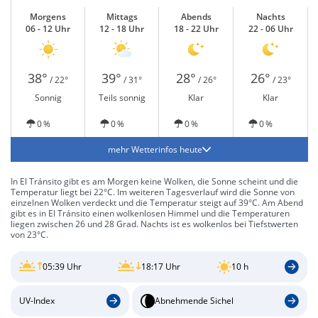
Morgens
Mittags
Abends
Nachts
06 - 12 Uhr
12 - 18 Uhr
18 - 22 Uhr
22 - 06 Uhr
38°
39°
28°
26°
/ 22°
/ 31°
/ 26°
/ 23°
Sonnig
Teils sonnig
Klar
Klar
0 %
0 %
0 %
0 %
mehr Wetterinfos heute
In El Tránsito gibt es am Morgen keine Wolken, die Sonne scheint und die
Temperatur liegt bei 22°C. Im weiteren Tagesverlauf wird die Sonne von
einzelnen Wolken verdeckt und die Temperatur steigt auf 39°C. Am Abend
gibt es in El Tránsito einen wolkenlosen Himmel und die Temperaturen
liegen zwischen 26 und 28 Grad. Nachts ist es wolkenlos bei Tiefstwerten
von 23°C.
05:39 Uhr
18:17 Uhr
10 h
UV-Index
Abnehmende Sichel