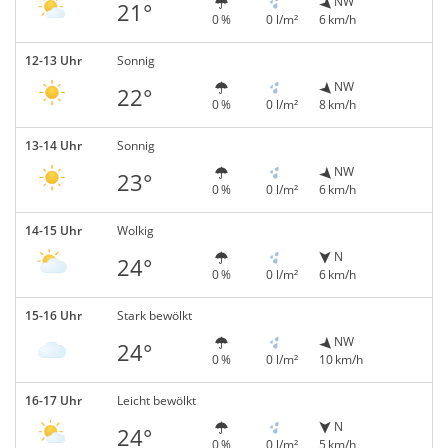
NW
21°
0 %
0 l/m²
6 km/h
12-13 Uhr
Sonnig
NW
22°
0 %
0 l/m²
8 km/h
13-14 Uhr
Sonnig
NW
23°
0 %
0 l/m²
6 km/h
14-15 Uhr
Wolkig
N
24°
0 %
0 l/m²
6 km/h
15-16 Uhr
Stark bewölkt
NW
24°
0 %
0 l/m²
10 km/h
16-17 Uhr
Leicht bewölkt
N
24°
0 %
0 l/m²
5 km/h