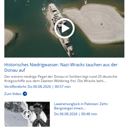
Historisches Niedrigwasser: Nazi-Wracks tauchen aus der
Donau auf
Der extrem niedrige Pegel der Donau in Serbien legt rund 20 deutsche
Kriegsschiffe aus dem Zweiten Weltkrieg frei. Die Wracks behi...
Veröffentlicht: Do 06.08.2026 | 00:57 min
Zum Video
Lawinenunglück in Pakistan: Zehn
Bergsteiger:innen...
Do 06.08.2026
|
00:48 min