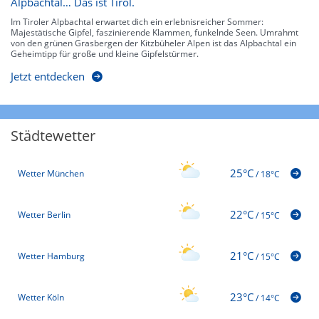
Alpbachtal… Das ist Tirol.
Im Tiroler Alpbachtal erwartet dich ein erlebnisreicher Sommer:
Majestätische Gipfel, faszinierende Klammen, funkelnde Seen. Umrahmt
von den grünen Grasbergen der Kitzbüheler Alpen ist das Alpbachtal ein
Geheimtipp für große und kleine Gipfelstürmer.
Jetzt entdecken
Städtewetter
25°C
Wetter München
/
18°C
22°C
Wetter Berlin
/
15°C
21°C
Wetter Hamburg
/
15°C
23°C
Wetter Köln
/
14°C