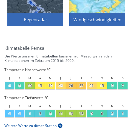
Regenradar
Windgeschwindigkeiten
Klimatabelle Remsa
Die Werte unserer Klimatabellen basieren auf Messungen an den
Klimastationen im Zeitraum 2015 bis 2020.
Temperatur Höchstwerte °C
J
F
M
A
M
J
J
A
S
O
N
D
4
6
10
15
19
24
26
27
21
15
9
7
Temperatur Tiefstwerte °C
J
F
M
A
M
J
J
A
S
O
N
D
-1
-1
1
3
6
11
13
13
9
6
2
1
Weitere Werte zu dieser Station