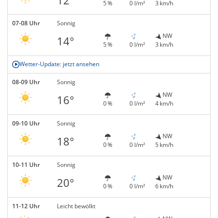
5 %
0 l/m²
3 km/h
07-08 Uhr
Sonnig
NW
14°
5 %
0 l/m²
3 km/h
Wetter-Update: jetzt ansehen
08-09 Uhr
Sonnig
NW
16°
0 %
0 l/m²
4 km/h
09-10 Uhr
Sonnig
NW
18°
0 %
0 l/m²
5 km/h
10-11 Uhr
Sonnig
NW
20°
0 %
0 l/m²
6 km/h
11-12 Uhr
Leicht bewölkt