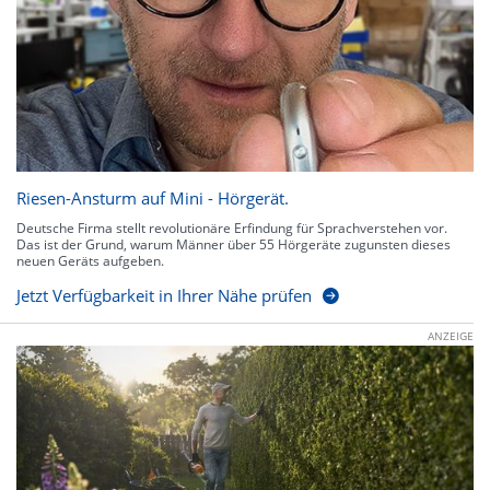
Riesen-Ansturm auf Mini - Hörgerät.
Deutsche Firma stellt revolutionäre Erfindung für Sprachverstehen vor.
Das ist der Grund, warum Männer über 55 Hörgeräte zugunsten dieses
neuen Geräts aufgeben.
Jetzt Verfügbarkeit in Ihrer Nähe prüfen
ANZEIGE