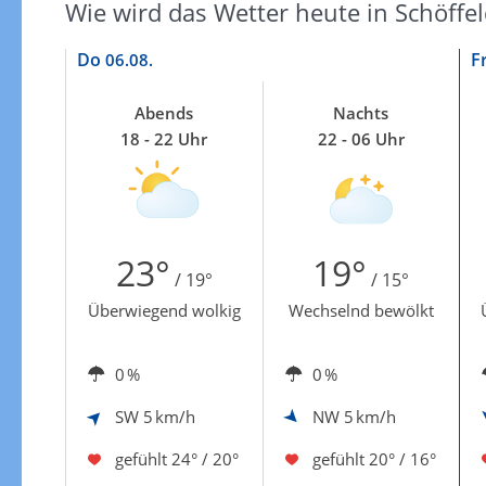
Wie wird das Wetter heute in Schöffel
Do
F
06.08.
Abends
Nachts
18 - 22 Uhr
22 - 06 Uhr
23°
19°
/ 19°
/ 15°
Überwiegend wolkig
Wechselnd bewölkt
0 %
0 %
SW
5 km/h
NW
5 km/h
gefühlt
24° / 20°
gefühlt
20° / 16°