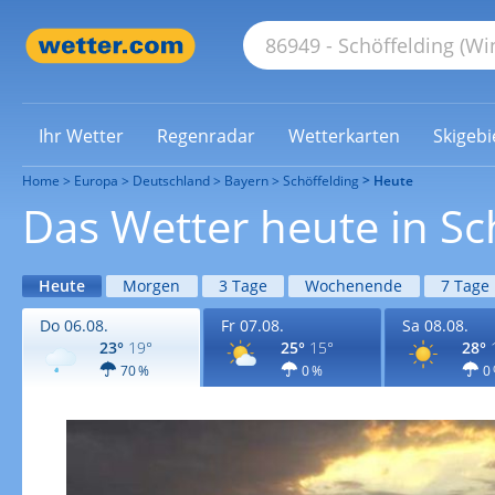
Ihr Wetter
Regenradar
Wetterkarten
Skigebi
Home
Europa
Deutschland
Bayern
Schöffelding
Heute
Das Wetter heute in Sc
Heute
Morgen
3 Tage
Wochenende
7 Tage
Do 06.08.
Fr 07.08.
Sa 08.08.
23°
19°
25°
15°
28°
70 %
0 %
0