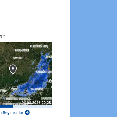
ar
n Regenradar