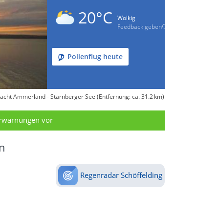
20°C
Wolkig
Feedback geben
Pollenflug heute
cht Ammerland - Starnberger See (Entfernung: ca. 31.2 km)
erwarnungen vor
n
Regenradar Schöffelding