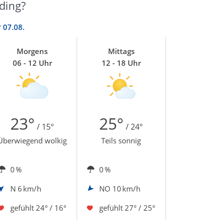
ding?
r
07.08.
Morgens
Mittags
06 - 12 Uhr
12 - 18 Uhr
23°
25°
/ 15°
/ 24°
Überwiegend wolkig
Teils sonnig
0 %
0 %
N
6 km/h
NO
10 km/h
gefühlt
24° / 16°
gefühlt
27° / 25°