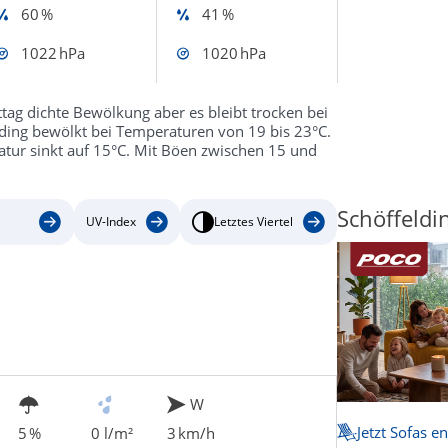
60 %
41 %
1022 hPa
1020 hPa
ag dichte Bewölkung aber es bleibt trocken bei
lding bewölkt bei Temperaturen von 19 bis 23°C.
tur sinkt auf 15°C. Mit Böen zwischen 15 und
Schöffeldi
UV-Index
Letztes Viertel
W
Jetzt Sofas e
5 %
0 l/m²
3 km/h