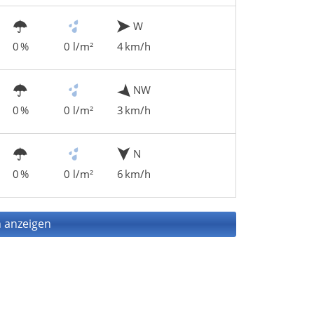
W
0 %
0 l/m²
4 km/h
NW
0 %
0 l/m²
3 km/h
N
0 %
0 l/m²
6 km/h
 anzeigen