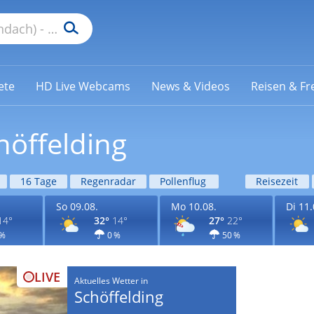
ete
HD Live Webcams
News & Videos
Reisen & Fre
höffelding
16 Tage
Regenradar
Pollenflug
Reisezeit
So 09.08.
Mo 10.08.
Di 11.
14°
32°
14°
27°
22°
 %
0 %
50 %
LIVE
Aktuelles Wetter in
Schöffelding