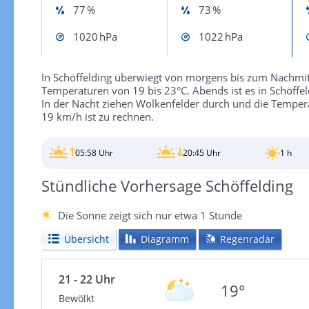
77 %
73 %
1020 hPa
1022 hPa
In Schöffelding überwiegt von morgens bis zum Nachmitt
Temperaturen von 19 bis 23°C. Abends ist es in Schöffe
In der Nacht ziehen Wolkenfelder durch und die Tempera
19 km/h ist zu rechnen.
05:58 Uhr
20:45 Uhr
1 h
Stündliche Vorhersage Schöffelding
Die Sonne zeigt sich nur etwa 1 Stunde
Übersicht
Diagramm
Regenradar
21 - 22 Uhr
19°
Bewölkt