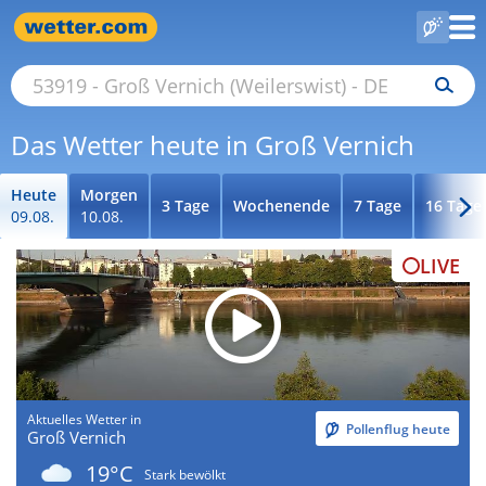
Das Wetter heute in Groß Vernich
Heute
Morgen
3 Tage
Wochenende
7 Tage
16 Tage
09.08.
10.08.
LIVE
Aktuelles Wetter in
Pollenflug heute
Groß Vernich
19°C
Stark bewölkt