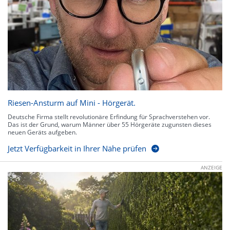
Riesen-Ansturm auf Mini - Hörgerät.
Deutsche Firma stellt revolutionäre Erfindung für Sprachverstehen vor.
Das ist der Grund, warum Männer über 55 Hörgeräte zugunsten dieses
neuen Geräts aufgeben.
Jetzt Verfügbarkeit in Ihrer Nähe prüfen
ANZEIGE