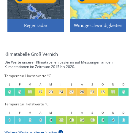
Regenradar
Windgeschwindigkeiten
Klimatabelle Groß Vernich
Die Werte unserer Klimatabellen basieren auf Messungen an den
Klimastationen im Zeitraum 2015 bis 2020.
Temperatur Höchstwerte °C
J
F
M
A
M
J
J
A
S
O
N
D
6
8
11
17
20
24
26
26
21
15
11
8
Temperatur Tiefstwerte °C
J
F
M
A
M
J
J
A
S
O
N
D
1
1
2
4
8
12
13
14
10
8
4
3
Weitere Werte zu dieser Station