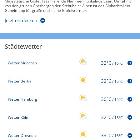
Majestätische Gipfel, faszinierende Klammen, funkelnde Seen. Umrahmt
von den grünen Grasbergen der Kitzbüheler Alpen ist das Alpbachtal ein
Geheimtipp für große und kleine Gipfelstürmer.
Jetzt entdecken
Städtewetter
32°C
Wetter München
/
16°C
32°C
Wetter Berlin
/
15°C
30°C
Wetter Hamburg
/
15°C
32°C
Wetter Köln
/
18°C
33°C
Wetter Dresden
/
16°C