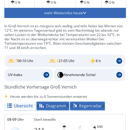
0 %
0 %
0 %
0 %
mehr Wetterinfos heute
In Groß Vernich ist es morgens teils wolkig und teils heiter bei Werten von
12°C. Im weiteren Tagesverlauf gibt es vom Nachmittag bis abends nur
selten Lücken in der Wolkendecke bei Temperaturen von 22 bis 32°C. In
der Nacht ist es überwiegend klar mit vereinzelten Wolken bei
Tiefsttemperaturen von 19°C. Böen können Geschwindigkeiten zwischen
11 und 38 km/h erreichen.
06:10 Uhr
21:05 Uhr
6 h
UV-Index
Abnehmende Sichel
Stündliche Vorhersage Groß Vernich
Heute werden bis zu 6 Sonnenstunden erwartet
Übersicht
Diagramm
Regenradar
08-09 Uhr
Stark bewölkt
NW
21°