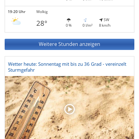
19-20 Uhr
Wolkig
SW
28°
0 %
0 l/m²
8 km/h
Weitere Stunden anzeigen
Wetter heute: Sonnentag mit bis zu 36 Grad - vereinzelt
Sturmgefahr