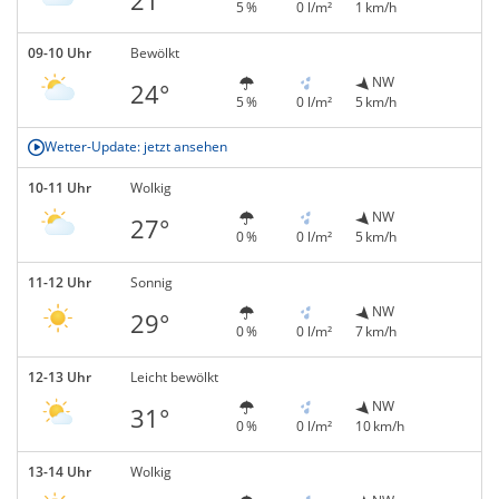
5 %
0 l/m²
1 km/h
09-10 Uhr
Bewölkt
NW
24°
5 %
0 l/m²
5 km/h
Wetter-Update: jetzt ansehen
10-11 Uhr
Wolkig
NW
27°
0 %
0 l/m²
5 km/h
11-12 Uhr
Sonnig
NW
29°
0 %
0 l/m²
7 km/h
12-13 Uhr
Leicht bewölkt
NW
31°
0 %
0 l/m²
10 km/h
13-14 Uhr
Wolkig