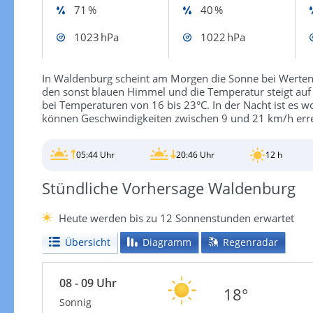
71 %
40 %
1023 hPa
1022 hPa
In Waldenburg scheint am Morgen die Sonne bei Werten 
den sonst blauen Himmel und die Temperatur steigt auf
bei Temperaturen von 16 bis 23°C. In der Nacht ist es w
können Geschwindigkeiten zwischen 9 und 21 km/h erre
05:44 Uhr
20:46 Uhr
12 h
Stündliche Vorhersage Waldenburg
Heute werden bis zu 12 Sonnenstunden erwartet
Übersicht
Diagramm
Regenradar
08 - 09 Uhr
18°
Sonnig