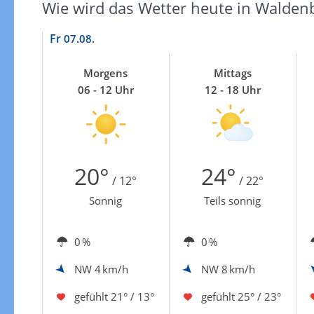
Wie wird das Wetter heute in Walden
Fr
07.08.
Morgens
Mittags
06 - 12 Uhr
12 - 18 Uhr
20°
24°
/ 12°
/ 22°
Sonnig
Teils sonnig
0 %
0 %
NW
4 km/h
NW
8 km/h
gefühlt
21° / 13°
gefühlt
25° / 23°