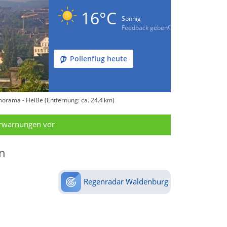
16°C
Sonnig
Feedback geben
Pollenflug heute
orama - HeiBe (Entfernung: ca. 24.4 km)
erwarnungen vor
n
Regenradar Waldenburg