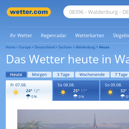
Ihr Wetter
Regenradar
Wetterkarten
Skigebi
Home
Europa
Deutschland
Sachsen
Waldenburg
Heute
Das Wetter heute in W
Heute
Morgen
3 Tage
Wochenende
7 Tage
Fr 07.08.
Sa 08.08.
So 09.08.
24°
12°
25°
11°
32°
0 %
0 %
0