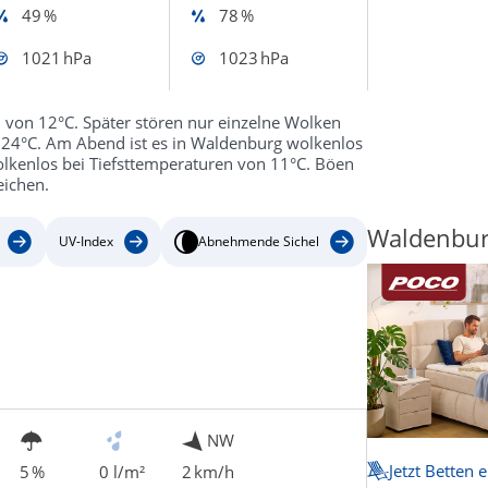
49 %
78 %
1021 hPa
1023 hPa
von 12°C. Später stören nur einzelne Wolken
 24°C. Am Abend ist es in Waldenburg wolkenlos
olkenlos bei Tiefsttemperaturen von 11°C. Böen
ichen.
Waldenburg
UV-Index
Abnehmende Sichel
NW
Jetzt Betten 
5 %
0 l/m²
2 km/h