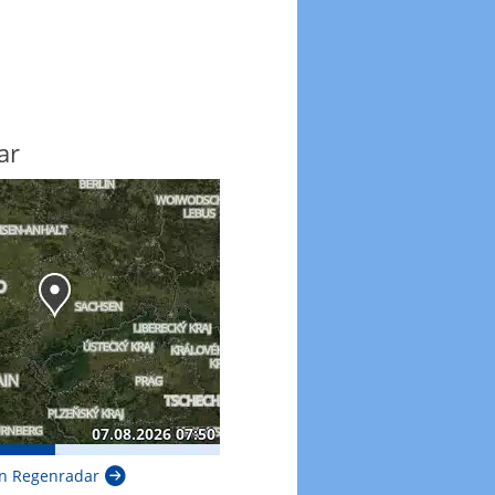
ar
n Regenradar