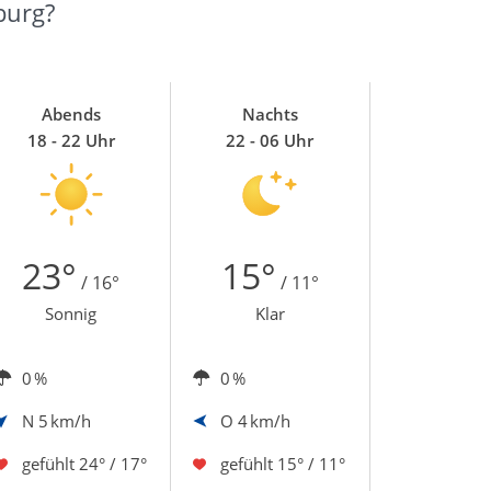
burg?
Abends
Nachts
18 - 22 Uhr
22 - 06 Uhr
23°
15°
/ 16°
/ 11°
Sonnig
Klar
0 %
0 %
N
5 km/h
O
4 km/h
gefühlt
24° / 17°
gefühlt
15° / 11°