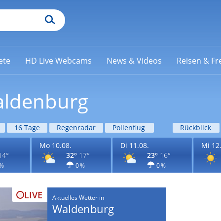
ete
HD Live Webcams
News & Videos
Reisen & Fre
aldenburg
16 Tage
Regenradar
Pollenflug
Rückblick
Mo 10.08.
Di 11.08.
Mi 12
14°
32°
17°
23°
16°
 %
0 %
0 %
LIVE
Aktuelles Wetter in
Waldenburg