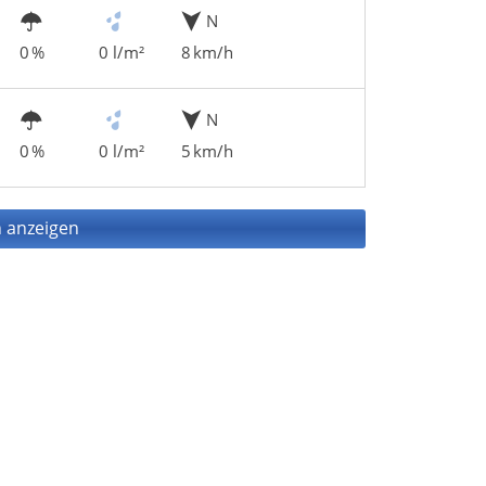
N
0 %
0 l/m²
8 km/h
N
0 %
0 l/m²
5 km/h
 anzeigen