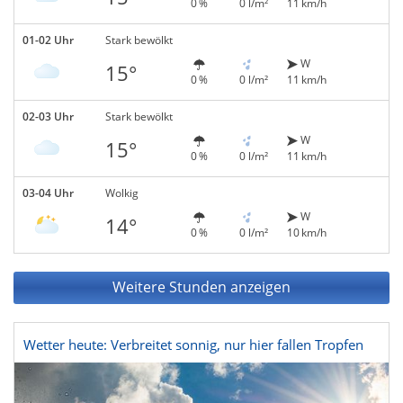
0 %
0 l/m²
11 km/h
01-02 Uhr
Stark bewölkt
W
15°
0 %
0 l/m²
11 km/h
02-03 Uhr
Stark bewölkt
W
15°
0 %
0 l/m²
11 km/h
03-04 Uhr
Wolkig
W
14°
0 %
0 l/m²
10 km/h
Weitere Stunden anzeigen
Wetter heute: Verbreitet sonnig, nur hier fallen Tropfen