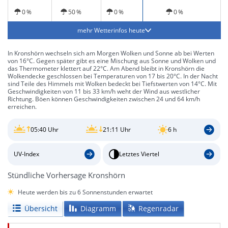
leichter Regen
und windig
0 %
50 %
0 %
0 %
mehr Wetterinfos heute
In Kronshörn wechseln sich am Morgen Wolken und Sonne ab bei Werten
von 16°C. Gegen später gibt es eine Mischung aus Sonne und Wolken und
das Thermometer klettert auf 22°C. Am Abend bleibt in Kronshörn die
Wolkendecke geschlossen bei Temperaturen von 17 bis 20°C. In der Nacht
sind Teile des Himmels mit Wolken bedeckt bei Tiefstwerten von 14°C. Mit
Geschwindigkeiten von 11 bis 33 km/h weht der Wind aus westlicher
Richtung. Böen können Geschwindigkeiten zwischen 24 und 64 km/h
erreichen.
05:40 Uhr
21:11 Uhr
6 h
UV-Index
Letztes Viertel
Stündliche Vorhersage Kronshörn
Heute werden bis zu 6 Sonnenstunden erwartet
Übersicht
Diagramm
Regenradar