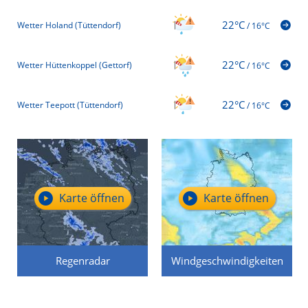
22°C
Wetter Holand (Tüttendorf)
/
16°C
22°C
Wetter Hüttenkoppel (Gettorf)
/
16°C
22°C
Wetter Teepott (Tüttendorf)
/
16°C
Karte öffnen
Karte öffnen
Regenradar
Windgeschwindigkeiten