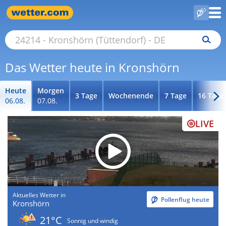
Das Wetter heute in Kronshörn
Heute
Morgen
3 Tage
Wochenende
7 Tage
16 Tage
06.08.
07.08.
LIVE
Aktuelles Wetter in
Pollenflug heute
Kronshörn
21°C
Sonnig und windig