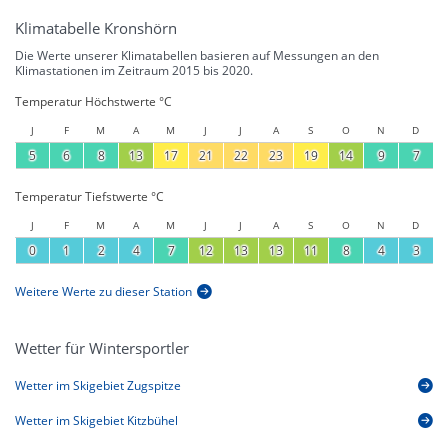
Klimatabelle Kronshörn
Die Werte unserer Klimatabellen basieren auf Messungen an den
Klimastationen im Zeitraum 2015 bis 2020.
Temperatur Höchstwerte °C
J
F
M
A
M
J
J
A
S
O
N
D
5
6
8
13
17
21
22
23
19
14
9
7
Temperatur Tiefstwerte °C
J
F
M
A
M
J
J
A
S
O
N
D
0
1
2
4
7
12
13
13
11
8
4
3
Weitere Werte zu dieser Station
Wetter für Wintersportler
Wetter im Skigebiet Zugspitze
Wetter im Skigebiet Kitzbühel