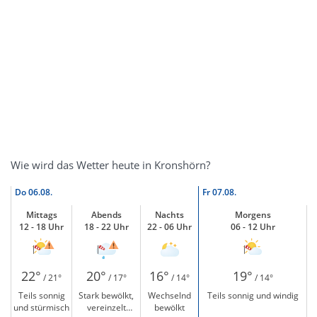
Wie wird das Wetter heute in Kronshörn?
Do
06.08.
Fr
07.08.
Mittags
Abends
Nachts
Morgens
12 - 18 Uhr
18 - 22 Uhr
22 - 06 Uhr
06 - 12 Uhr
22°
20°
16°
19°
/ 21°
/ 17°
/ 14°
/ 14°
Teils sonnig
Stark bewölkt,
Wechselnd
Teils sonnig und windig
und stürmisch
vereinzelt
bewölkt