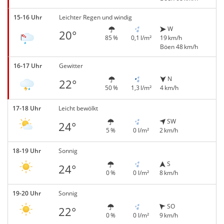
15-16 Uhr
Leichter Regen und windig
W
20°
85 %
0,1 l/m²
19 km/h
Böen 48 km/h
16-17 Uhr
Gewitter
N
22°
50 %
1,3 l/m²
4 km/h
17-18 Uhr
Leicht bewölkt
SW
24°
5 %
0 l/m²
2 km/h
18-19 Uhr
Sonnig
S
24°
0 %
0 l/m²
8 km/h
19-20 Uhr
Sonnig
SO
22°
0 %
0 l/m²
9 km/h