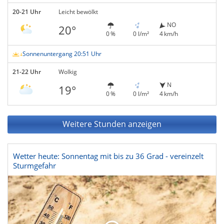
20-21 Uhr
Leicht bewölkt
NO
20°
0 %
0 l/m²
4 km/h
Sonnenuntergang 20:51 Uhr
21-22 Uhr
Wolkig
N
19°
0 %
0 l/m²
4 km/h
Weitere Stunden anzeigen
Wetter heute: Sonnentag mit bis zu 36 Grad - vereinzelt
Sturmgefahr