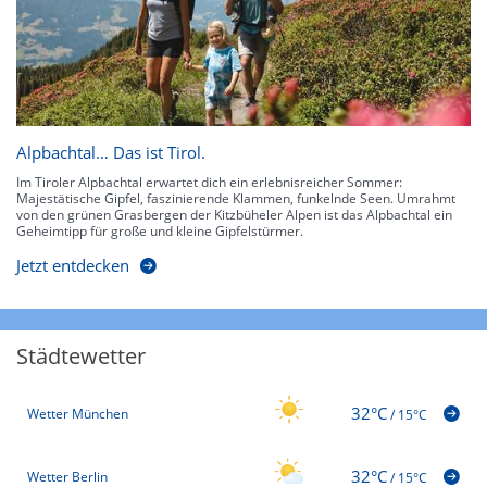
Alpbachtal… Das ist Tirol.
Im Tiroler Alpbachtal erwartet dich ein erlebnisreicher Sommer:
Majestätische Gipfel, faszinierende Klammen, funkelnde Seen. Umrahmt
von den grünen Grasbergen der Kitzbüheler Alpen ist das Alpbachtal ein
Geheimtipp für große und kleine Gipfelstürmer.
Jetzt entdecken
Städtewetter
32°C
Wetter München
/
15°C
32°C
Wetter Berlin
/
15°C