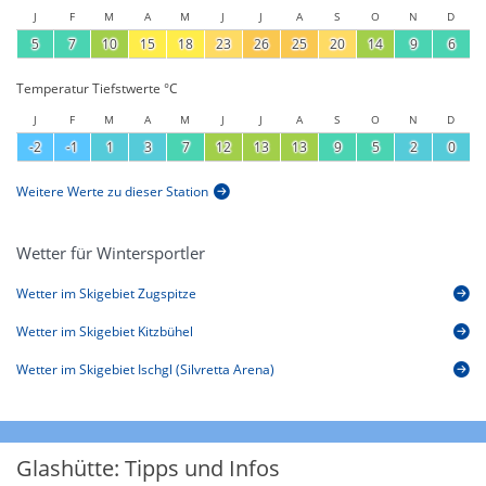
J
F
M
A
M
J
J
A
S
O
N
D
5
7
10
15
18
23
26
25
20
14
9
6
Temperatur Tiefstwerte °C
J
F
M
A
M
J
J
A
S
O
N
D
-2
-1
1
3
7
12
13
13
9
5
2
0
Weitere Werte zu dieser Station
Wetter für Wintersportler
Wetter im Skigebiet Zugspitze
Wetter im Skigebiet Kitzbühel
Wetter im Skigebiet Ischgl (Silvretta Arena)
Glashütte: Tipps und Infos