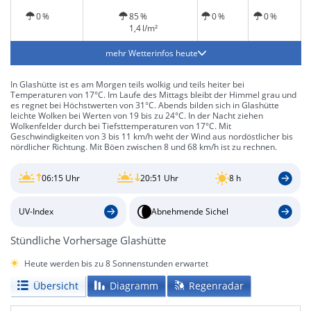
0 %
85 %
0 %
0 %
1,4 l/m²
mehr Wetterinfos heute
In Glashütte ist es am Morgen teils wolkig und teils heiter bei
Temperaturen von 17°C. Im Laufe des Mittags bleibt der Himmel grau und
es regnet bei Höchstwerten von 31°C. Abends bilden sich in Glashütte
leichte Wolken bei Werten von 19 bis zu 24°C. In der Nacht ziehen
Wolkenfelder durch bei Tiefsttemperaturen von 17°C. Mit
Geschwindigkeiten von 3 bis 11 km/h weht der Wind aus nordöstlicher bis
nördlicher Richtung. Mit Böen zwischen 8 und 68 km/h ist zu rechnen.
06:15 Uhr
20:51 Uhr
8 h
UV-Index
Abnehmende Sichel
Stündliche Vorhersage Glashütte
Heute werden bis zu 8 Sonnenstunden erwartet
Übersicht
Diagramm
Regenradar