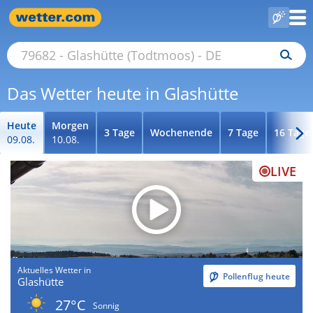
Das Wetter heute in Glashütte
Heute
Morgen
3 Tage
Wochenende
7 Tage
16 Tage
09.08.
10.08.
LIVE
Aktuelles Wetter in
Pollenflug heute
Glashütte
27°C
Sonnig