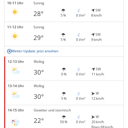
10-11 Uhr
Sonnig
SW
28°
5 %
0 l/m²
8 km/h
11-12 Uhr
Sonnig
SW
29°
5 %
0 l/m²
9 km/h
Wetter-Update: jetzt ansehen
12-13 Uhr
Wolkig
SW
30°
0 %
0 l/m²
11 km/h
13-14 Uhr
Wolkig
W
30°
5 %
0 l/m²
12 km/h
14-15 Uhr
Gewitter und stürmisch
W
22°
50 %
0 l/m²
20 km/h
Böen 68 km/h