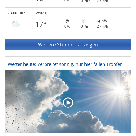
0 %
0 l/m²
2 km/h
23-00 Uhr
Wolkig
NW
17°
0 %
0 l/m²
2 km/h
Weitere Stunden anzeigen
Wetter heute: Verbreitet sonnig, nur hier fallen Tropfen