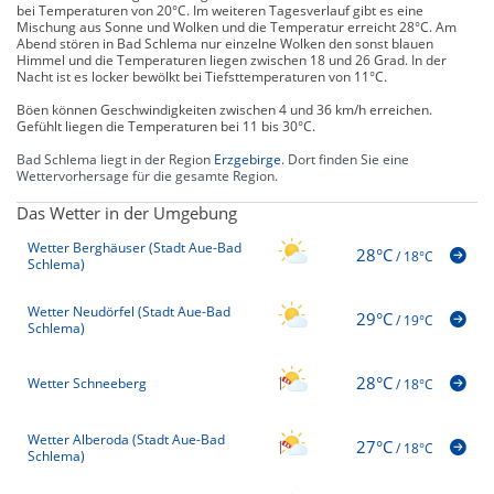
bei Temperaturen von 20°C. Im weiteren Tagesverlauf gibt es eine
Mischung aus Sonne und Wolken und die Temperatur erreicht 28°C. Am
Abend stören in Bad Schlema nur einzelne Wolken den sonst blauen
Himmel und die Temperaturen liegen zwischen 18 und 26 Grad. In der
Nacht ist es locker bewölkt bei Tiefsttemperaturen von 11°C.
Böen können Geschwindigkeiten zwischen 4 und 36 km/h erreichen.
Gefühlt liegen die Temperaturen bei 11 bis 30°C.
Bad Schlema liegt in der Region
Erzgebirge
. Dort finden Sie eine
Wettervorhersage für die gesamte Region.
Das Wetter in der Umgebung
Wetter Berghäuser (Stadt Aue-Bad
28°C
/
18°C
Schlema)
Wetter Neudörfel (Stadt Aue-Bad
29°C
/
19°C
Schlema)
28°C
Wetter Schneeberg
/
18°C
Wetter Alberoda (Stadt Aue-Bad
27°C
/
18°C
Schlema)