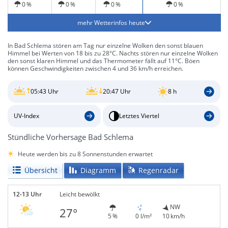
0 %
0 %
0 %
0 %
mehr Wetterinfos heute
In Bad Schlema stören am Tag nur einzelne Wolken den sonst blauen
Himmel bei Werten von 18 bis zu 28°C. Nachts stören nur einzelne Wolken
den sonst klaren Himmel und das Thermometer fällt auf 11°C. Böen
können Geschwindigkeiten zwischen 4 und 36 km/h erreichen.
05:43 Uhr
20:47 Uhr
8 h
UV-Index
Letztes Viertel
Stündliche Vorhersage Bad Schlema
Heute werden bis zu 8 Sonnenstunden erwartet
Übersicht
Diagramm
Regenradar
12-13 Uhr
Leicht bewölkt
NW
27°
5 %
0 l/m²
10 km/h