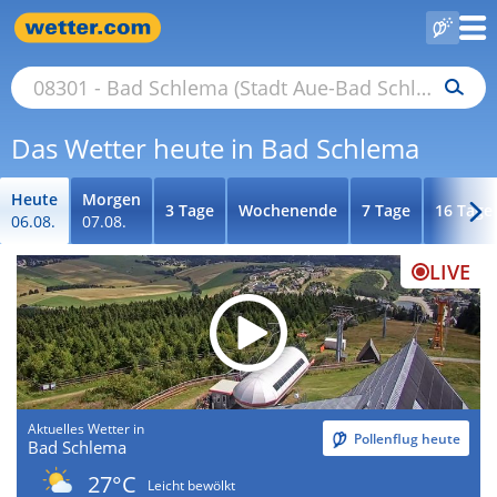
Das Wetter heute in Bad Schlema
Heute
Morgen
3 Tage
Wochenende
7 Tage
16 Tage
06.08.
07.08.
LIVE
Aktuelles Wetter in
Pollenflug heute
Bad Schlema
27°C
Leicht bewölkt