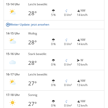
13-14 Uhr
Leicht bewölkt
NW
28°
5 %
0 l/m²
14 km/h
Wetter-Update: jetzt ansehen
14-15 Uhr
Wolkig
NW
28°
0 %
0 l/m²
14 km/h
15-16 Uhr
Stark bewölkt
W
28°
0 %
0 l/m²
10 km/h
16-17 Uhr
Leicht bewölkt
NW
27°
0 %
0 l/m²
13 km/h
17-18 Uhr
Sonnig
NW
27°
0 %
0 l/m²
12 km/h