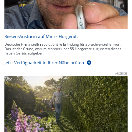
Riesen-Ansturm auf Mini - Hörgerät.
Deutsche Firma stellt revolutionäre Erfindung für Sprachverstehen vor.
Das ist der Grund, warum Männer über 55 Hörgeräte zugunsten dieses
neuen Geräts aufgeben.
Jetzt Verfügbarkeit in Ihrer Nähe prüfen
ANZEIGE