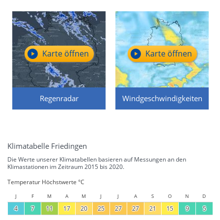
Karte öffnen
Karte öffnen
Regenradar
Windgeschwindigkeiten
Klimatabelle Friedingen
Die Werte unserer Klimatabellen basieren auf Messungen an den
Klimastationen im Zeitraum 2015 bis 2020.
Temperatur Höchstwerte °C
J
F
M
A
M
J
J
A
S
O
N
D
4
7
11
17
20
25
27
27
21
15
9
5