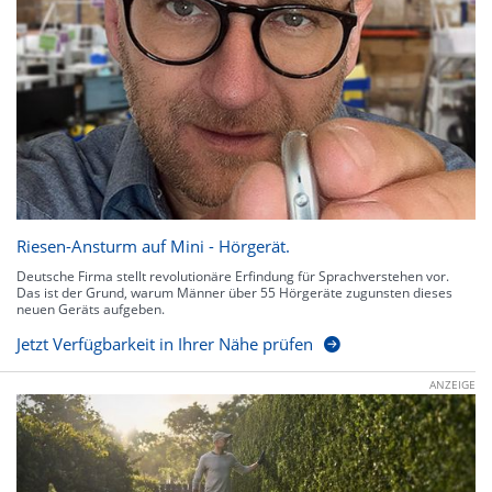
Riesen-Ansturm auf Mini - Hörgerät.
Deutsche Firma stellt revolutionäre Erfindung für Sprachverstehen vor.
Das ist der Grund, warum Männer über 55 Hörgeräte zugunsten dieses
neuen Geräts aufgeben.
Jetzt Verfügbarkeit in Ihrer Nähe prüfen
ANZEIGE