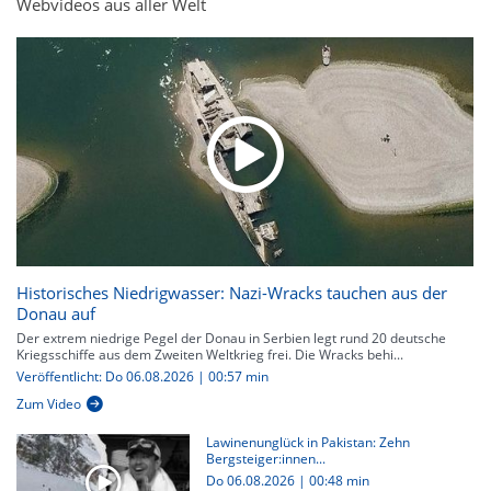
Webvideos aus aller Welt
Historisches Niedrigwasser: Nazi-Wracks tauchen aus der
Donau auf
Der extrem niedrige Pegel der Donau in Serbien legt rund 20 deutsche
Kriegsschiffe aus dem Zweiten Weltkrieg frei. Die Wracks behi...
Veröffentlicht: Do 06.08.2026 | 00:57 min
Zum Video
Lawinenunglück in Pakistan: Zehn
Bergsteiger:innen...
Do 06.08.2026
|
00:48 min