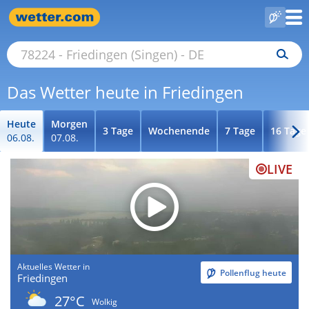
Das Wetter heute in Friedingen
Heute
Morgen
3 Tage
Wochenende
7 Tage
16 Tage
06.08.
07.08.
LIVE
Aktuelles Wetter in
Pollenflug heute
Friedingen
27°C
Wolkig