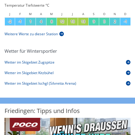
Temperatur Tiefstwerte °C
J
F
M
A
M
J
J
A
S
O
N
D
-2
-1
1
4
8
12
13
13
9
5
2
-1
Weitere Werte zu dieser Station
Wetter für Wintersportler
Wetter im Skigebiet Zugspitze
Wetter im Skigebiet Kitzbühel
Wetter im Skigebiet Ischgl (Silvretta Arena)
Friedingen: Tipps und Infos