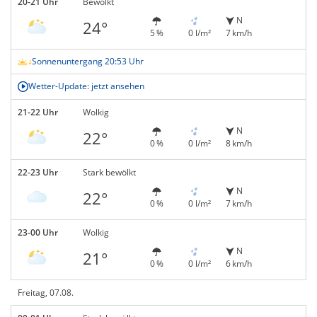
20-21 Uhr
Bewölkt
N
24°
5 %
0 l/m²
7 km/h
Sonnenuntergang 20:53 Uhr
Wetter-Update: jetzt ansehen
21-22 Uhr
Wolkig
N
22°
0 %
0 l/m²
8 km/h
22-23 Uhr
Stark bewölkt
N
22°
0 %
0 l/m²
7 km/h
23-00 Uhr
Wolkig
N
21°
0 %
0 l/m²
6 km/h
Freitag, 07.08.