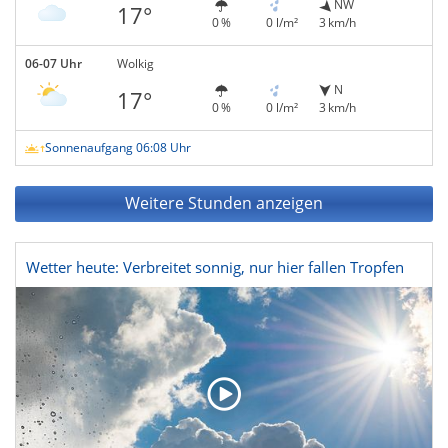
NW
17°
0 %
0 l/m²
3 km/h
06-07 Uhr
Wolkig
N
17°
0 %
0 l/m²
3 km/h
Sonnenaufgang 06:08 Uhr
Weitere Stunden anzeigen
Wetter heute: Verbreitet sonnig, nur hier fallen Tropfen