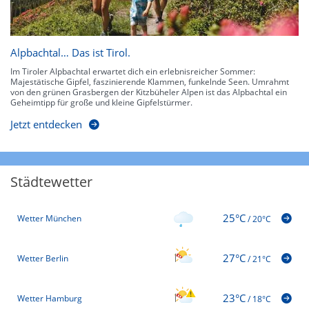
Alpbachtal… Das ist Tirol.
Im Tiroler Alpbachtal erwartet dich ein erlebnisreicher Sommer:
Majestätische Gipfel, faszinierende Klammen, funkelnde Seen. Umrahmt
von den grünen Grasbergen der Kitzbüheler Alpen ist das Alpbachtal ein
Geheimtipp für große und kleine Gipfelstürmer.
Jetzt entdecken
Städtewetter
25°C
Wetter München
/
20°C
27°C
Wetter Berlin
/
21°C
23°C
Wetter Hamburg
/
18°C