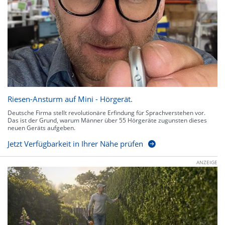
Riesen-Ansturm auf Mini - Hörgerät.
Deutsche Firma stellt revolutionäre Erfindung für Sprachverstehen vor.
Das ist der Grund, warum Männer über 55 Hörgeräte zugunsten dieses
neuen Geräts aufgeben.
Jetzt Verfügbarkeit in Ihrer Nähe prüfen
ANZEIGE