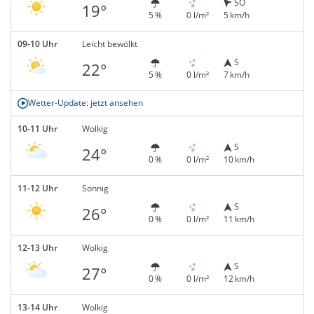
SO
19°
5 %
0 l/m²
5 km/h
09-10 Uhr
Leicht bewölkt
S
22°
5 %
0 l/m²
7 km/h
Wetter-Update: jetzt ansehen
10-11 Uhr
Wolkig
S
24°
0 %
0 l/m²
10 km/h
11-12 Uhr
Sonnig
S
26°
0 %
0 l/m²
11 km/h
12-13 Uhr
Wolkig
S
27°
0 %
0 l/m²
12 km/h
13-14 Uhr
Wolkig