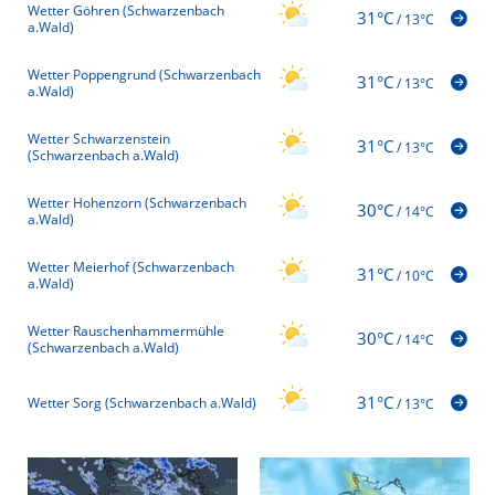
Wetter Göhren (Schwarzenbach
31°C
/
13°C
a.Wald)
Wetter Poppengrund (Schwarzenbach
31°C
/
13°C
a.Wald)
Wetter Schwarzenstein
31°C
/
13°C
(Schwarzenbach a.Wald)
Wetter Hohenzorn (Schwarzenbach
30°C
/
14°C
a.Wald)
Wetter Meierhof (Schwarzenbach
31°C
/
10°C
a.Wald)
Wetter Rauschenhammermühle
30°C
/
14°C
(Schwarzenbach a.Wald)
31°C
Wetter Sorg (Schwarzenbach a.Wald)
/
13°C