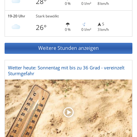
28°
0 %
0 l/m²
8 km/h
19-20 Uhr
Stark bewölkt
S
26°
0 %
0 l/m²
3 km/h
Weitere Stunden anzeigen
Wetter heute: Sonnentag mit bis zu 36 Grad - vereinzelt
Sturmgefahr