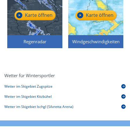
Karte öffnen
Karte öffnen
Regenradar
Windgeschwindigkeiten
Wetter für Wintersportler
Wetter im Skigebiet Zugspitze
Wetter im Skigebiet Kitzbühel
Wetter im Skigebiet Ischgl (Silvretta Arena)