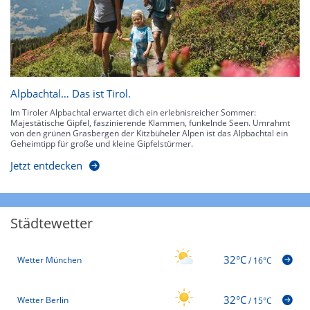
Alpbachtal… Das ist Tirol.
Im Tiroler Alpbachtal erwartet dich ein erlebnisreicher Sommer:
Majestätische Gipfel, faszinierende Klammen, funkelnde Seen. Umrahmt
von den grünen Grasbergen der Kitzbüheler Alpen ist das Alpbachtal ein
Geheimtipp für große und kleine Gipfelstürmer.
Jetzt entdecken
Städtewetter
32°C
Wetter München
/
16°C
32°C
Wetter Berlin
/
15°C