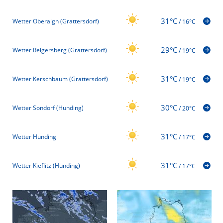
31°C
Wetter Oberaign (Grattersdorf)
/
16°C
29°C
Wetter Reigersberg (Grattersdorf)
/
19°C
31°C
Wetter Kerschbaum (Grattersdorf)
/
19°C
30°C
Wetter Sondorf (Hunding)
/
20°C
31°C
Wetter Hunding
/
17°C
31°C
Wetter Kieflitz (Hunding)
/
17°C