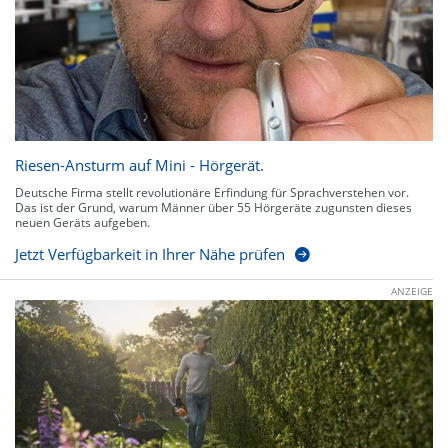
Riesen-Ansturm auf Mini - Hörgerät.
Deutsche Firma stellt revolutionäre Erfindung für Sprachverstehen vor.
Das ist der Grund, warum Männer über 55 Hörgeräte zugunsten dieses
neuen Geräts aufgeben.
Jetzt Verfügbarkeit in Ihrer Nähe prüfen
ANZEIGE