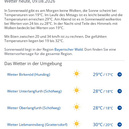
Wetter heute, 09.08.2026
In Sonnenwald gibt es am Morgen keine Wolken, die Sonne scheint bei
Temperaturen von 19°C. Im Laufe des Mittags ist es leicht bewölkt und die
Temperaturen erreichen 29°C. Am Abend ist es in Sonnenwald wolkenlos
bei Werten von 24 bis zu 28°C. In der Nacht sind Teile des Himmels mit
Wolken bedeckt bei Werten von 19°C.
Mit Böen zwischen 20 und 34 km/h ist zu rechnen. Die gefühlten
Temperaturen liegen bei 19 bis 32°C.
Sonnenwald liegt in der Region
Bayerischer Wald
. Dort finden Sie eine
Wettervorhersage für die gesamte Region.
Das Wetter in der Umgebung
29°C
Wetter Birkenöd (Hunding)
/
17°C
28°C
Wetter Unterlangfurth (Schöfweg)
/
18°C
28°C
Wetter Oberlangfurth (Schöfweg)
/
18°C
30°C
Wetter Liebmannsberg (Grattersdorf)
/
20°C