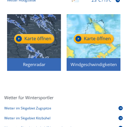
23°C
Wetter Hoogstede
/
15°C
Karte öffnen
Karte öffnen
Regenradar
Windgeschwindigkeiten
Wetter für Wintersportler
Wetter im Skigebiet Zugspitze
Wetter im Skigebiet Kitzbühel