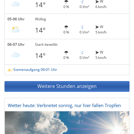
W
14°
0 %
0 l/m²
6 km/h
05-06 Uhr
Wolkig
W
14°
0 %
0 l/m²
5 km/h
06-07 Uhr
Stark bewölkt
W
14°
0 %
0 l/m²
5 km/h
Sonnenaufgang 06:01 Uhr
Weitere Stunden anzeigen
Wetter heute: Verbreitet sonnig, nur hier fallen Tropfen