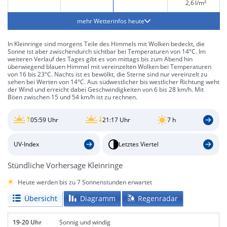
2,6 l/m²
mehr Wetterinfos heute
In Kleinringe sind morgens Teile des Himmels mit Wolken bedeckt, die
Sonne ist aber zwischendurch sichtbar bei Temperaturen von 14°C. Im
weiteren Verlauf des Tages gibt es von mittags bis zum Abend hin
überwiegend blauen Himmel mit vereinzelten Wolken bei Temperaturen
von 16 bis 23°C. Nachts ist es bewölkt, die Sterne sind nur vereinzelt zu
sehen bei Werten von 14°C. Aus südwestlicher bis westlicher Richtung weht
der Wind und erreicht dabei Geschwindigkeiten von 6 bis 28 km/h. Mit
Böen zwischen 15 und 54 km/h ist zu rechnen.
05:59 Uhr
21:17 Uhr
7 h
UV-Index
Letztes Viertel
Stündliche Vorhersage Kleinringe
Heute werden bis zu 7 Sonnenstunden erwartet
Übersicht
Diagramm
Regenradar
19-20 Uhr
Sonnig und windig