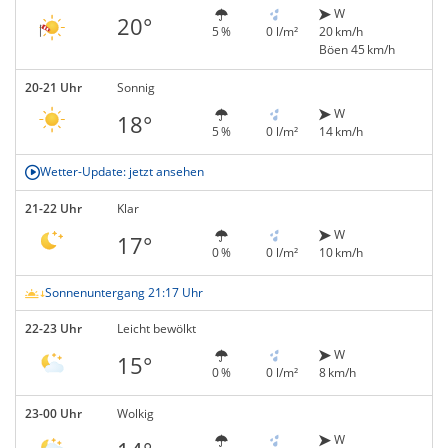
W
20°
5 %
0 l/m²
20 km/h
Böen 45 km/h
20-21 Uhr
Sonnig
W
18°
5 %
0 l/m²
14 km/h
Wetter-Update: jetzt ansehen
21-22 Uhr
Klar
W
17°
0 %
0 l/m²
10 km/h
Sonnenuntergang 21:17 Uhr
22-23 Uhr
Leicht bewölkt
W
15°
0 %
0 l/m²
8 km/h
23-00 Uhr
Wolkig
W