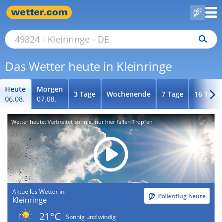
Das Wetter heute in Kleinringe
Heute
Morgen
3 Tage
Wochenende
7 Tage
16 Tage
06.08.
07.08.
Wetter heute: Verbreitet sonnig, nur hier fallen Tropfen
Aktuelles Wetter in
Pollenflug heute
Kleinringe
21°C
Sonnig und windig