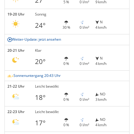
5 %
0 l/m²
9 km/h
19-20 Uhr
Sonnig
N
24°
30 %
0 l/m²
4 km/h
Wetter-Update: jetzt ansehen
20-21 Uhr
Klar
N
20°
0 %
0 l/m²
4 km/h
Sonnenuntergang 20:43 Uhr
21-22 Uhr
Leicht bewölkt
NO
18°
0 %
0 l/m²
3 km/h
22-23 Uhr
Leicht bewölkt
NO
17°
0 %
0 l/m²
4 km/h