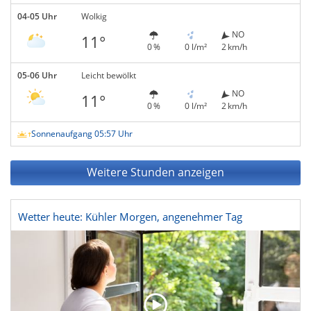
04-05 Uhr
Wolkig
NO
11°
0 %
0 l/m²
2 km/h
05-06 Uhr
Leicht bewölkt
NO
11°
0 %
0 l/m²
2 km/h
Sonnenaufgang 05:57 Uhr
Weitere Stunden anzeigen
Wetter heute: Kühler Morgen, angenehmer Tag