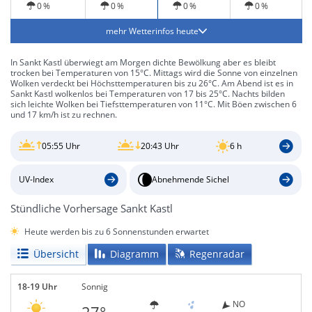
0 %
0 %
0 %
0 %
mehr Wetterinfos heute
In Sankt Kastl überwiegt am Morgen dichte Bewölkung aber es bleibt
trocken bei Temperaturen von 15°C. Mittags wird die Sonne von einzelnen
Wolken verdeckt bei Höchsttemperaturen bis zu 26°C. Am Abend ist es in
Sankt Kastl wolkenlos bei Temperaturen von 17 bis 25°C. Nachts bilden
sich leichte Wolken bei Tiefsttemperaturen von 11°C. Mit Böen zwischen 6
und 17 km/h ist zu rechnen.
05:55 Uhr
20:43 Uhr
6 h
UV-Index
Abnehmende Sichel
Stündliche Vorhersage Sankt Kastl
Heute werden bis zu 6 Sonnenstunden erwartet
Übersicht
Diagramm
Regenradar
18-19 Uhr
Sonnig
NO
27°