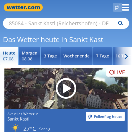
Das Wetter heute in Sankt Kastl
Heute
Morgen
3 Tage
Wochenende
7 Tage
16 Tage
07.08.
08.08.
LIVE
Aktuelles Wetter in
Pollenflug heute
Sankt Kastl
27°C
Sonnig