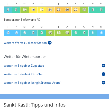
J
F
M
A
M
J
J
A
S
O
N
D
3
6
10
16
19
24
26
26
20
14
8
5
Temperatur Tiefstwerte °C
J
F
M
A
M
J
J
A
S
O
N
D
-3
-2
0
3
8
12
13
13
9
5
1
-1
Weitere Werte zu dieser Station
Wetter für Wintersportler
Wetter im Skigebiet Zugspitze
Wetter im Skigebiet Kitzbühel
Wetter im Skigebiet Ischgl (Silvretta Arena)
Sankt Kastl: Tipps und Infos