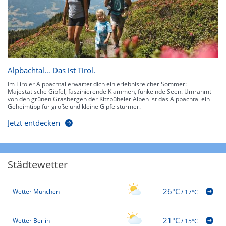
Alpbachtal… Das ist Tirol.
Im Tiroler Alpbachtal erwartet dich ein erlebnisreicher Sommer:
Majestätische Gipfel, faszinierende Klammen, funkelnde Seen. Umrahmt
von den grünen Grasbergen der Kitzbüheler Alpen ist das Alpbachtal ein
Geheimtipp für große und kleine Gipfelstürmer.
Jetzt entdecken
Städtewetter
26°C
Wetter München
/
17°C
21°C
Wetter Berlin
/
15°C