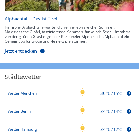
Alpbachtal… Das ist Tirol.
Im Tiroler Alpbachtal erwartet dich ein erlebnisreicher Sommer:
Majestätische Gipfel, faszinierende Klammen, funkelnde Seen. Umrahmt
von den grünen Grasbergen der Kitzbüheler Alpen ist das Alpbachtal ein
Geheimtipp für große und kleine Gipfelstürmer.
Jetzt entdecken
Städtewetter
30°C
Wetter München
/
15°C
24°C
Wetter Berlin
/
14°C
24°C
Wetter Hamburg
/
12°C