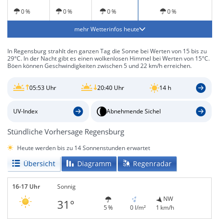
0 %
0 %
0 %
0 %
mehr Wetterinfos heute
In Regensburg strahlt den ganzen Tag die Sonne bei Werten von 15 bis zu
29°C. In der Nacht gibt es einen wolkenlosen Himmel bei Werten von 15°C.
Böen können Geschwindigkeiten zwischen 5 und 22 km/h erreichen.
05:53 Uhr
20:40 Uhr
14 h
UV-Index
Abnehmende Sichel
Stündliche Vorhersage Regensburg
Heute werden bis zu 14 Sonnenstunden erwartet
Übersicht
Diagramm
Regenradar
16-17 Uhr
Sonnig
NW
31°
5 %
0 l/m²
1 km/h