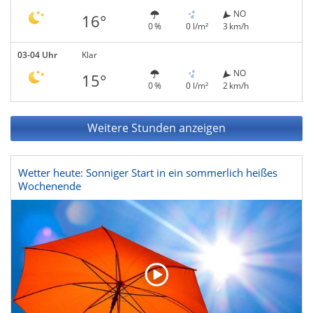
NO
16°
0 %
0 l/m²
3 km/h
03-04 Uhr
Klar
NO
15°
0 %
0 l/m²
2 km/h
Weitere Stunden anzeigen
Wetter heute: Sonniger Start in ein sommerlich heißes
Wochenende