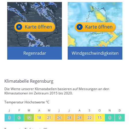
Karte öffnen
Karte öffnen
Regenradar
Windgeschwindigkeiten
Klimatabelle Regensburg
Die Werte unserer Klimatabellen basieren auf Messungen an den
Klimastationen im Zeitraum 2015 bis 2020.
Temperatur Höchstwerte °C
J
F
M
A
M
J
J
A
S
O
N
D
3
6
12
18
21
26
28
28
22
15
8
5