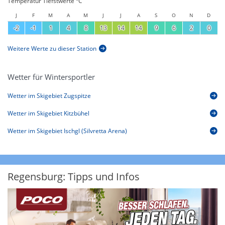
Temperatur Tiefstwerte °C
J
F
M
A
M
J
J
A
S
O
N
D
-2
-1
1
4
8
13
14
14
9
6
2
0
Weitere Werte zu dieser Station
Wetter für Wintersportler
Wetter im Skigebiet Zugspitze
Wetter im Skigebiet Kitzbühel
Wetter im Skigebiet Ischgl (Silvretta Arena)
Regensburg: Tipps und Infos