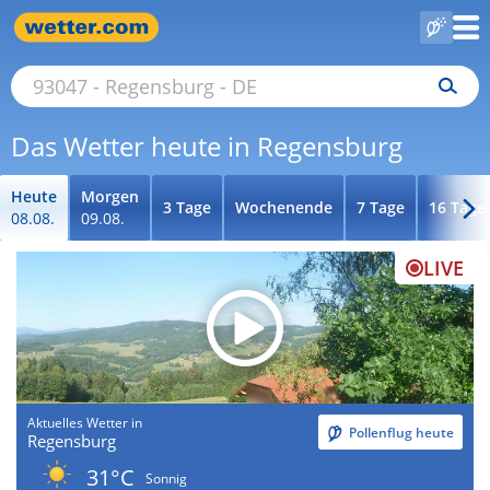
Das Wetter heute in Regensburg
Heute
Morgen
3 Tage
Wochenende
7 Tage
16 Tage
08.08.
09.08.
LIVE
Aktuelles Wetter in
Pollenflug heute
Regensburg
31°C
Sonnig