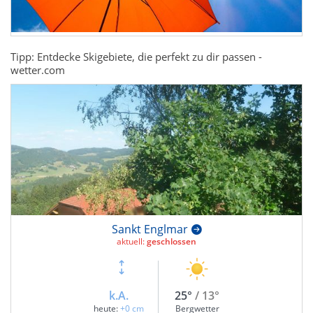
Tipp: Entdecke Skigebiete, die perfekt zu dir passen -
wetter.com
Sankt Englmar
aktuell:
geschlossen
k.A.
25°
/ 13°
heute:
+0 cm
Bergwetter