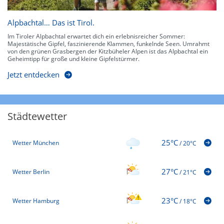
Alpbachtal… Das ist Tirol.
Im Tiroler Alpbachtal erwartet dich ein erlebnisreicher Sommer:
Majestätische Gipfel, faszinierende Klammen, funkelnde Seen. Umrahmt
von den grünen Grasbergen der Kitzbüheler Alpen ist das Alpbachtal ein
Geheimtipp für große und kleine Gipfelstürmer.
Jetzt entdecken
Städtewetter
25°C
Wetter München
/
20°C
27°C
Wetter Berlin
/
21°C
23°C
Wetter Hamburg
/
18°C