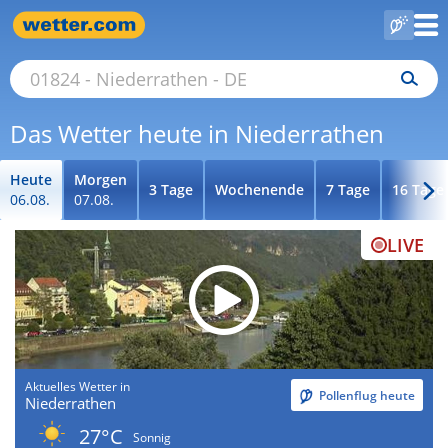
Das Wetter heute in Niederrathen
Heute
Morgen
3 Tage
Wochenende
7 Tage
16 Tage
06.08.
07.08.
LIVE
Aktuelles Wetter in
Pollenflug heute
Niederrathen
27°C
Sonnig