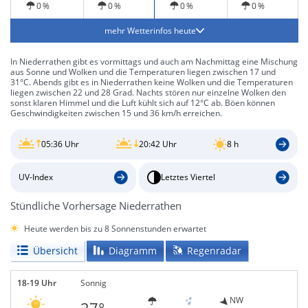
0 %
0 %
0 %
0 %
mehr Wetterinfos heute
In Niederrathen gibt es vormittags und auch am Nachmittag eine Mischung
aus Sonne und Wolken und die Temperaturen liegen zwischen 17 und
31°C. Abends gibt es in Niederrathen keine Wolken und die Temperaturen
liegen zwischen 22 und 28 Grad. Nachts stören nur einzelne Wolken den
sonst klaren Himmel und die Luft kühlt sich auf 12°C ab. Böen können
Geschwindigkeiten zwischen 15 und 36 km/h erreichen.
05:36 Uhr
20:42 Uhr
8 h
UV-Index
Letztes Viertel
Stündliche Vorhersage Niederrathen
Heute werden bis zu 8 Sonnenstunden erwartet
Übersicht
Diagramm
Regenradar
18-19 Uhr
Sonnig
NW
27°