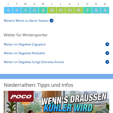
J
F
M
A
M
J
J
A
S
O
N
D
-1
-1
1
4
8
13
14
14
10
7
3
2
Weitere Werte zu dieser Station
Wetter für Wintersportler
Wetter im Skigebiet Zugspitze
Wetter im Skigebiet Kitzbühel
Wetter im Skigebiet Ischgl (Silvretta Arena)
Niederrathen: Tipps und Infos