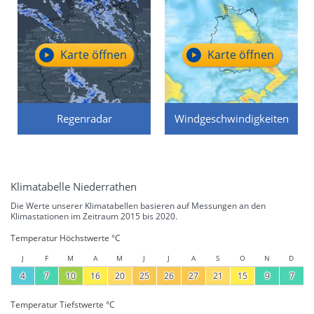
Karte öffnen
Karte öffnen
Regenradar
Windgeschwindigkeiten
Klimatabelle Niederrathen
Die Werte unserer Klimatabellen basieren auf Messungen an den
Klimastationen im Zeitraum 2015 bis 2020.
Temperatur Höchstwerte °C
J
F
M
A
M
J
J
A
S
O
N
D
4
7
10
16
20
25
26
27
21
15
9
7
Temperatur Tiefstwerte °C