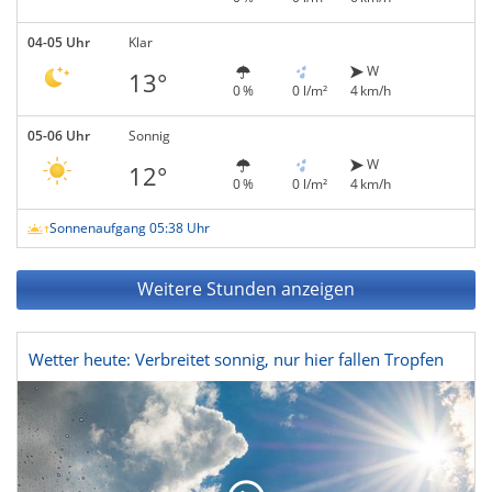
04-05 Uhr
Klar
W
13°
0 %
0 l/m²
4 km/h
05-06 Uhr
Sonnig
W
12°
0 %
0 l/m²
4 km/h
Sonnenaufgang 05:38 Uhr
Weitere Stunden anzeigen
Wetter heute: Verbreitet sonnig, nur hier fallen Tropfen