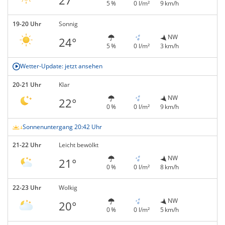
5 %
0 l/m²
9 km/h
19-20 Uhr
Sonnig
NW
24°
5 %
0 l/m²
3 km/h
Wetter-Update: jetzt ansehen
20-21 Uhr
Klar
NW
22°
0 %
0 l/m²
9 km/h
Sonnenuntergang 20:42 Uhr
21-22 Uhr
Leicht bewölkt
NW
21°
0 %
0 l/m²
8 km/h
22-23 Uhr
Wolkig
NW
20°
0 %
0 l/m²
5 km/h