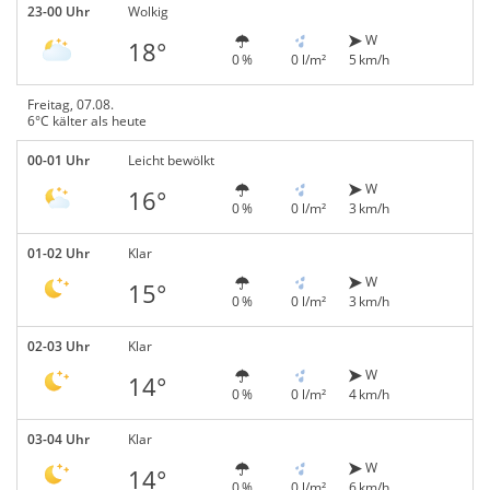
23-00 Uhr
Wolkig
W
18°
0 %
0 l/m²
5 km/h
Freitag, 07.08.
6°C kälter als heute
00-01 Uhr
Leicht bewölkt
W
16°
0 %
0 l/m²
3 km/h
01-02 Uhr
Klar
W
15°
0 %
0 l/m²
3 km/h
02-03 Uhr
Klar
W
14°
0 %
0 l/m²
4 km/h
03-04 Uhr
Klar
W
14°
0 %
0 l/m²
6 km/h