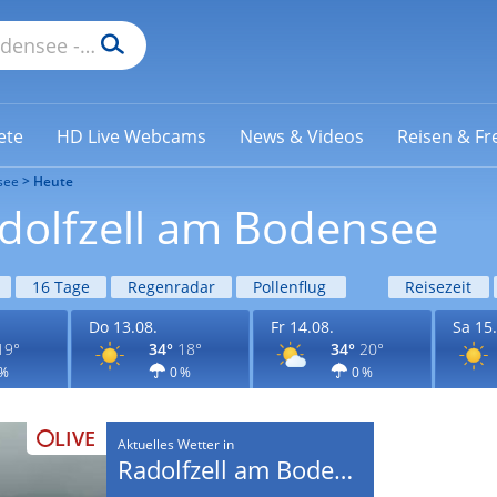
ete
HD Live Webcams
News & Videos
Reisen & Fre
see
Heute
adolfzell am Bodensee
16 Tage
Regenradar
Pollenflug
Reisezeit
Do 13.08.
Fr 14.08.
Sa 15.
19°
34°
18°
34°
20°
 %
0 %
0 %
LIVE
Aktuelles Wetter in
Radolfzell am Bodensee