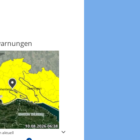
warnungen
Regenradar
 aktuell
Zum animierten Regenradar