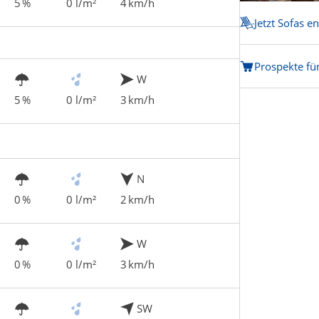
5 %
0 l/m²
4 km/h
Jetzt Sofas e
Prospekte fü
W
5 %
0 l/m²
3 km/h
N
0 %
0 l/m²
2 km/h
W
0 %
0 l/m²
3 km/h
SW