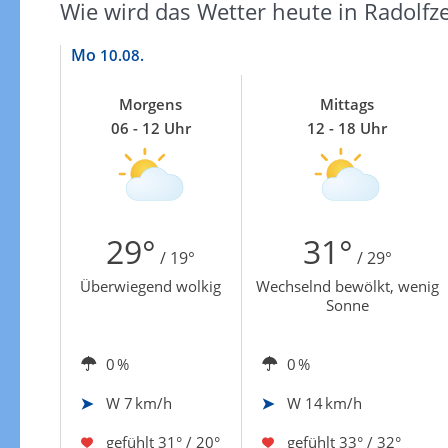
Zu den Unwetterwarnungen
Wie wird das Wetter heute in Radolfz
Mo
10.08.
Morgens
Mittags
06 - 12 Uhr
12 - 18 Uhr
29°
31°
/ 19°
/ 29°
Überwiegend wolkig
Wechselnd bewölkt, wenig
Sonne
0 %
0 %
W
7 km/h
W
14 km/h
gefühlt
31° / 20°
gefühlt
33° / 32°