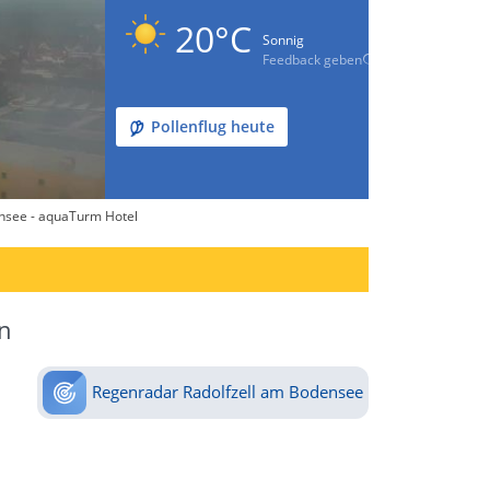
20°C
Sonnig
Feedback geben
Pollenflug heute
ensee - aquaTurm Hotel
n
Regenradar Radolfzell am Bodensee