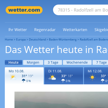
Ihr Wetter
Regenradar
Wetterkarten
Skigebi
Home
Europa
Deutschland
Baden-Württemberg
Radolfzell am Boden
Das Wetter heute in R
Heute
Morgen
3 Tage
Wochenende
7 Tage
Mo 10.08.
Di 11.08.
Mi 12.08.
31°
19°
33°
18°
33°
0 %
0 %
0