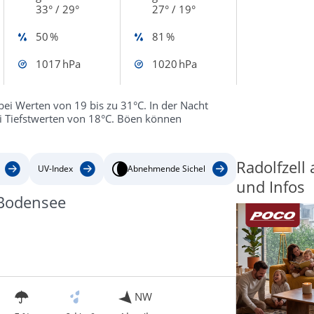
33° / 29°
27° / 19°
50 %
81 %
1017 hPa
1020 hPa
bei Werten von 19 bis zu 31°C. In der Nacht
i Tiefstwerten von 18°C. Böen können
Radolfzell
UV-Index
Abnehmende Sichel
und Infos
 Bodensee
NW