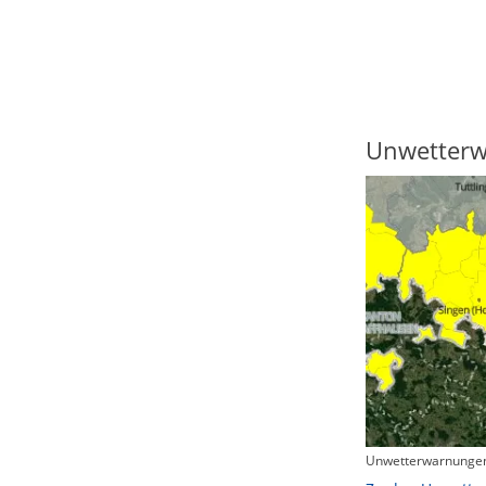
Regenradar
Unwetter
Unwetterwarnungen
Zum animierten Regenradar