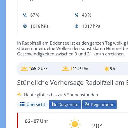
67 %
40 %
1018 hPa
1017 hPa
In Radolfzell am Bodensee ist es den ganzen Tag wolkig 
stören nur einzelne Wolken den sonst klaren Himmel be
Geschwindigkeiten zwischen 9 und 31 km/h erreichen.
06:12 Uhr
20:46 Uhr
5 h
Stündliche Vorhersage Radolfzell am
Heute gibt es bis zu 5 Sonnenstunden
Übersicht
Diagramm
Regenradar
06 - 07 Uhr
20°