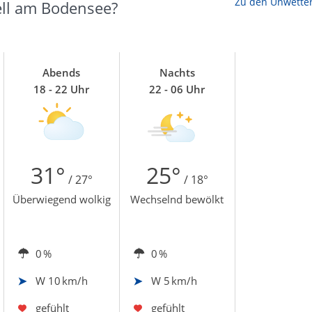
Zu den Unwette
ell am Bodensee?
Abends
Nachts
18 - 22 Uhr
22 - 06 Uhr
31°
25°
/ 27°
/ 18°
Überwiegend wolkig
Wechselnd bewölkt
0 %
0 %
W
10 km/h
W
5 km/h
gefühlt
gefühlt