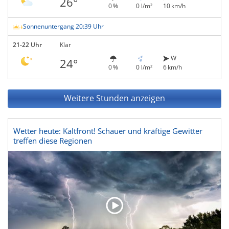
26°
0 %
0 l/m²
10 km/h
Sonnenuntergang 20:39 Uhr
21-22 Uhr
Klar
W
24°
0 %
0 l/m²
6 km/h
Weitere Stunden anzeigen
Wetter heute: Kaltfront! Schauer und kräftige Gewitter
treffen diese Regionen