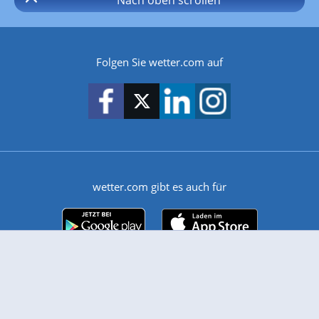
Nach oben
scrollen
Folgen Sie wetter.com auf
wetter.com gibt es auch für
Android
iPhone & iPad