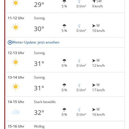
SW
29°
5 %
0 l/m²
9 km/h
11-12 Uhr
Sonnig
W
30°
5 %
0 l/m²
10 km/h
Wetter-Update: jetzt ansehen
12-13 Uhr
Sonnig
W
31°
0 %
0 l/m²
12 km/h
13-14 Uhr
Sonnig
W
31°
0 %
0 l/m²
17 km/h
14-15 Uhr
Stark bewölkt
W
32°
0 %
0 l/m²
16 km/h
15-16 Uhr
Wolkig