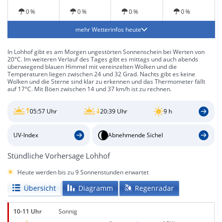
0 %
0 %
0 %
0 %
mehr Wetterinfos heute
In Lohhof gibt es am Morgen ungestörten Sonnenschein bei Werten von
20°C. Im weiteren Verlauf des Tages gibt es mittags und auch abends
überwiegend blauen Himmel mit vereinzelten Wolken und die
Temperaturen liegen zwischen 24 und 32 Grad. Nachts gibt es keine
Wolken und die Sterne sind klar zu erkennen und das Thermometer fällt
auf 17°C. Mit Böen zwischen 14 und 37 km/h ist zu rechnen.
05:57 Uhr
20:39 Uhr
9 h
UV-Index
Abnehmende Sichel
Stündliche Vorhersage Lohhof
Heute werden bis zu 9 Sonnenstunden erwartet
Übersicht
Diagramm
Regenradar
10-11 Uhr
Sonnig