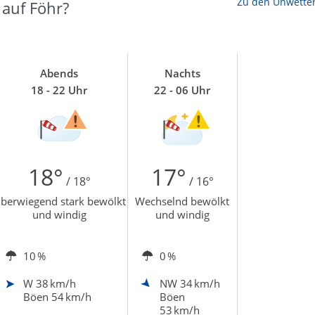
Zu den Unwette
 auf Föhr?
Abends
Nachts
18 - 22 Uhr
22 - 06 Uhr
18°
17°
/ 18°
/ 16°
berwiegend stark bewölkt
Wechselnd bewölkt
und windig
und windig
10 %
0 %
W
38 km/h
NW
34 km/h
Böen 54 km/h
Böen
53 km/h