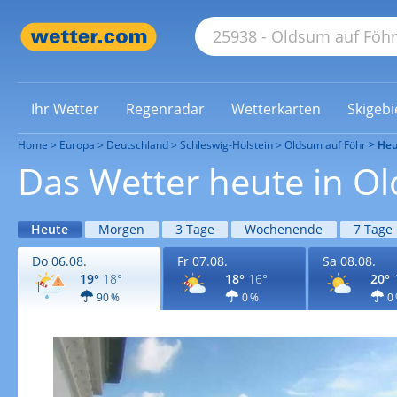
Ihr Wetter
Regenradar
Wetterkarten
Skigebi
Home
Europa
Deutschland
Schleswig-Holstein
Oldsum auf Föhr
Heu
Das Wetter heute in O
Heute
Morgen
3 Tage
Wochenende
7 Tage
Do 06.08.
Fr 07.08.
Sa 08.08.
19°
18°
18°
16°
20°
90 %
0 %
0