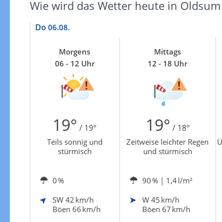
Zu den Unwetterwarnungen
Wie wird das Wetter heute in Oldsum
Do
06.08.
Morgens
Mittags
06 - 12 Uhr
12 - 18 Uhr
19°
19°
/ 19°
/ 18°
Teils sonnig und
Zeitweise leichter Regen
Ü
stürmisch
und stürmisch
0 %
90 %
| 1,4 l/m²
SW
42 km/h
W
45 km/h
Böen 66 km/h
Böen 67 km/h