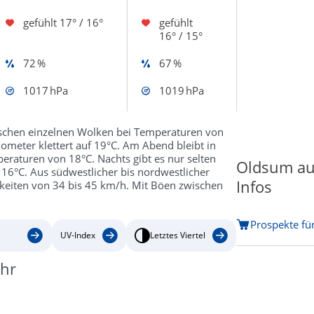
gefühlt
17° / 16°
gefühlt
16° / 15°
72 %
67 %
1017 hPa
1019 hPa
ischen einzelnen Wolken bei Temperaturen von
ometer klettert auf 19°C. Am Abend bleibt in
raturen von 18°C. Nachts gibt es nur selten
Oldsum auf
 16°C. Aus südwestlicher bis nordwestlicher
Infos
keiten von 34 bis 45 km/h. Mit Böen zwischen
Prospekte fü
UV-Index
Letztes Viertel
öhr