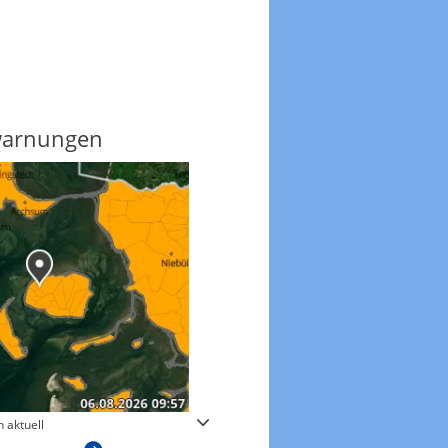
warnungen
Regenradar
 aktuell
Zum animierten Regenradar