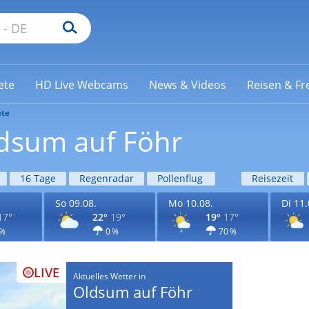
ete
HD Live Webcams
News & Videos
Reisen & Fre
te
ldsum auf Föhr
16 Tage
Regenradar
Pollenflug
Reisezeit
So 09.08.
Mo 10.08.
Di 11.
17°
22°
19°
19°
17°
 %
0 %
70 %
LIVE
Aktuelles Wetter in
Oldsum auf Föhr