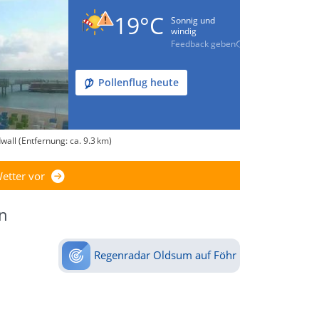
19°C
Sonnig und
windig
Feedback geben
Pollenflug heute
all (Entfernung: ca. 9.3 km)
etter vor
n
Regenradar Oldsum auf Föhr