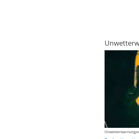
Regenradar
Unwetter
Unwetterwarnungen
Zum animierten Regenradar