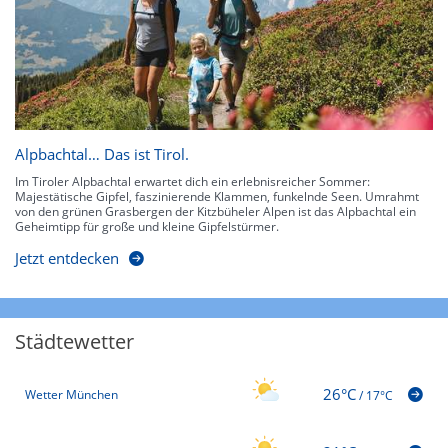
Alpbachtal… Das ist Tirol.
Im Tiroler Alpbachtal erwartet dich ein erlebnisreicher Sommer:
Majestätische Gipfel, faszinierende Klammen, funkelnde Seen. Umrahmt
von den grünen Grasbergen der Kitzbüheler Alpen ist das Alpbachtal ein
Geheimtipp für große und kleine Gipfelstürmer.
Jetzt entdecken
Städtewetter
26°C
Wetter München
/
17°C