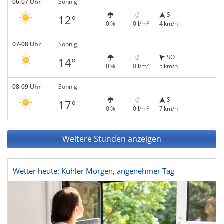
06-07 Uhr
Sonnig
S
12°
0 %
0 l/m²
4 km/h
07-08 Uhr
Sonnig
SO
14°
0 %
0 l/m²
5 km/h
08-09 Uhr
Sonnig
S
17°
0 %
0 l/m²
7 km/h
Weitere Stunden anzeigen
Wetter heute: Kühler Morgen, angenehmer Tag