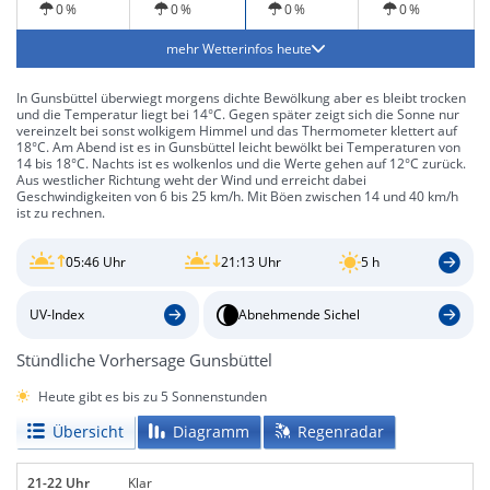
0 %
0 %
0 %
0 %
mehr Wetterinfos heute
In Gunsbüttel überwiegt morgens dichte Bewölkung aber es bleibt trocken
und die Temperatur liegt bei 14°C. Gegen später zeigt sich die Sonne nur
vereinzelt bei sonst wolkigem Himmel und das Thermometer klettert auf
18°C. Am Abend ist es in Gunsbüttel leicht bewölkt bei Temperaturen von
14 bis 18°C. Nachts ist es wolkenlos und die Werte gehen auf 12°C zurück.
Aus westlicher Richtung weht der Wind und erreicht dabei
Geschwindigkeiten von 6 bis 25 km/h. Mit Böen zwischen 14 und 40 km/h
ist zu rechnen.
05:46 Uhr
21:13 Uhr
5 h
UV-Index
Abnehmende Sichel
Stündliche Vorhersage Gunsbüttel
Heute gibt es bis zu 5 Sonnenstunden
Übersicht
Diagramm
Regenradar
21-22 Uhr
Klar