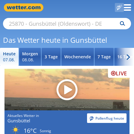
Das Wetter heute in Gunsbüttel
Heute
Morgen
3 Tage
Wochenende
7 Tage
16 Tage
07.08.
08.08.
LIVE
Aktuelles Wetter in
Pollenflug heute
Gunsbüttel
16°C
Sonnig