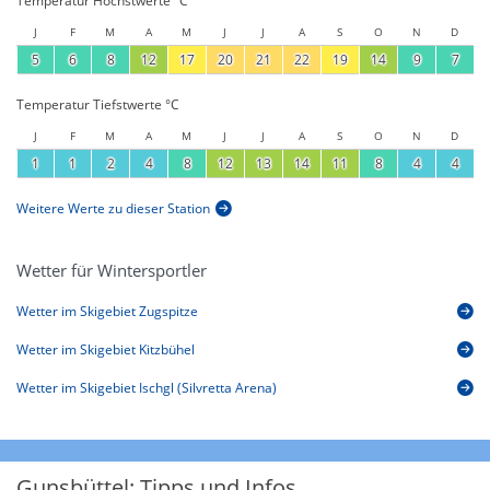
Temperatur Höchstwerte °C
J
F
M
A
M
J
J
A
S
O
N
D
5
6
8
12
17
20
21
22
19
14
9
7
Temperatur Tiefstwerte °C
J
F
M
A
M
J
J
A
S
O
N
D
1
1
2
4
8
12
13
14
11
8
4
4
Weitere Werte zu dieser Station
Wetter für Wintersportler
Wetter im Skigebiet Zugspitze
Wetter im Skigebiet Kitzbühel
Wetter im Skigebiet Ischgl (Silvretta Arena)
Gunsbüttel: Tipps und Infos