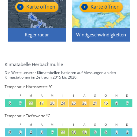
Karte öffnen
Karte öffnen
Regenradar
Windgeschwindigkeiten
Klimatabelle Herbachmühle
Die Werte unserer Klimatabellen basieren auf Messungen an den
Klimastationen im Zeitraum 2015 bis 2020.
Temperatur Höchstwerte °C
J
F
M
A
M
J
J
A
S
O
N
D
5
7
11
17
20
24
26
26
21
15
9
7
Temperatur Tiefstwerte °C
J
F
M
A
M
J
J
A
S
O
N
D
0
0
2
3
7
11
13
13
9
6
3
2