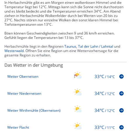
In Herbachmühle gibt es am Morgen einen wolkenlosen Himmel und die
Temperatur liegt bei 12°C. Mittags kann sich die Sonne nicht durchsetzen
und es bleibt bedeckt und die Temperaturen erreichen 34°C. Am Abend
ziehen in Herbachmühle Wolkenfelder durch bei Werten von 20 bis zu
27°C. Nachts stören nur einzelne Wolken den sonst klaren Himmel bei
Tiefsttemperaturen von 13°C.
Böen können Geschwindigkeiten zwischen 9 und 36 km/h erreichen.
Gefühlt liegen die Temperaturen bei 13 bis 37°C.
Herbachmühle liegt in den Regionen
Taunus
,
Tal der Lahn / Lahntal
und
Westerwald
. Öffnen Sie eine Region um eine Wettervorhersage für die
gesamte Region zu erhalten.
Das Wetter in der Umgebung
33°C
Wetter Oberneisen
/
14°C
34°C
Wetter Niederneisen
/
12°C
34°C
Wetter Wirthmühle (Oberneisen)
/
12°C
33°C
Wetter Flacht
/
11°C