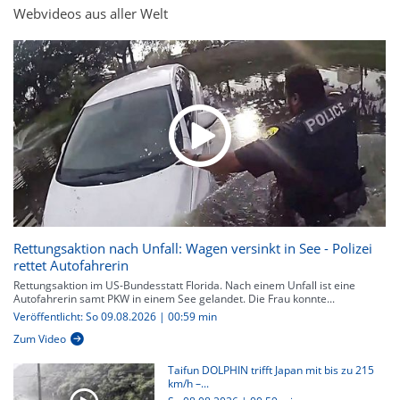
Webvideos aus aller Welt
Rettungsaktion nach Unfall: Wagen versinkt in See - Polizei
rettet Autofahrerin
Rettungsaktion im US-Bundesstatt Florida. Nach einem Unfall ist eine
Autofahrerin samt PKW in einem See gelandet. Die Frau konnte...
Veröffentlicht: So 09.08.2026 | 00:59 min
Zum Video
Taifun DOLPHIN trifft Japan mit bis zu 215
km/h –...