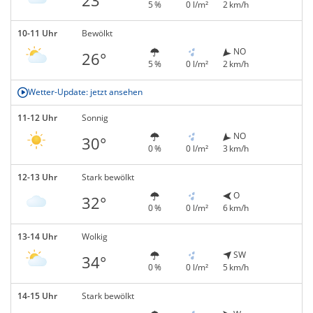
5 %
0 l/m²
2 km/h
10-11 Uhr
Bewölkt
NO
26°
5 %
0 l/m²
2 km/h
Wetter-Update: jetzt ansehen
11-12 Uhr
Sonnig
NO
30°
0 %
0 l/m²
3 km/h
12-13 Uhr
Stark bewölkt
O
32°
0 %
0 l/m²
6 km/h
13-14 Uhr
Wolkig
SW
34°
0 %
0 l/m²
5 km/h
14-15 Uhr
Stark bewölkt