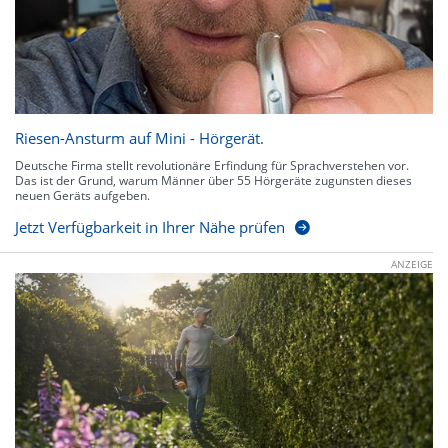
Riesen-Ansturm auf Mini - Hörgerät.
Deutsche Firma stellt revolutionäre Erfindung für Sprachverstehen vor.
Das ist der Grund, warum Männer über 55 Hörgeräte zugunsten dieses
neuen Geräts aufgeben.
Jetzt Verfügbarkeit in Ihrer Nähe prüfen
ANZEIGE