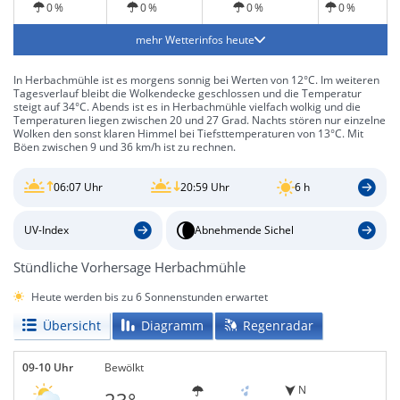
0 %
0 %
0 %
0 %
mehr Wetterinfos heute
In Herbachmühle ist es morgens sonnig bei Werten von 12°C. Im weiteren
Tagesverlauf bleibt die Wolkendecke geschlossen und die Temperatur
steigt auf 34°C. Abends ist es in Herbachmühle vielfach wolkig und die
Temperaturen liegen zwischen 20 und 27 Grad. Nachts stören nur einzelne
Wolken den sonst klaren Himmel bei Tiefsttemperaturen von 13°C. Mit
Böen zwischen 9 und 36 km/h ist zu rechnen.
06:07 Uhr
20:59 Uhr
6 h
UV-Index
Abnehmende Sichel
Stündliche Vorhersage Herbachmühle
Heute werden bis zu 6 Sonnenstunden erwartet
Übersicht
Diagramm
Regenradar
09-10 Uhr
Bewölkt
N
23°