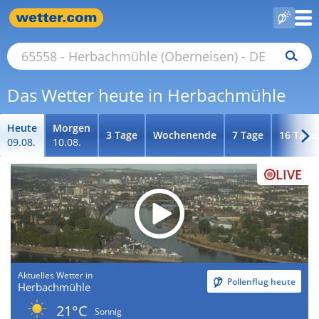
Das Wetter heute in Herbachmühle
Heute
Morgen
3 Tage
Wochenende
7 Tage
16 Tage
09.08.
10.08.
LIVE
Aktuelles Wetter in
Pollenflug heute
Herbachmühle
21°C
Sonnig