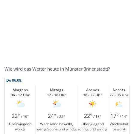
Wie wird das Wetter heute in Münster (Innenstadt)?
Do
06.08.
Morgens
Mittags
Abends
Nachts
06 - 12 Uhr
12 - 18 Uhr
18 - 22 Uhr
22 - 06 Uhr
22°
24°
22°
17°
/ 16°
/ 22°
/ 18°
/ 14°
Überwiegend
Wechselnd bewölkt,
Überwiegend
Wechselnd
wolkig
wenig Sonne und windig
sonnig und windig
bewölkt