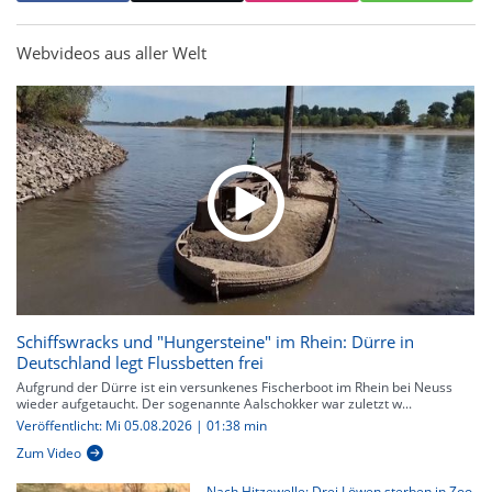
Webvideos aus aller Welt
Schiffswracks und "Hungersteine" im Rhein: Dürre in
Deutschland legt Flussbetten frei
Aufgrund der Dürre ist ein versunkenes Fischerboot im Rhein bei Neuss
wieder aufgetaucht. Der sogenannte Aalschokker war zuletzt w...
Veröffentlicht: Mi 05.08.2026 | 01:38 min
Zum Video
Nach Hitzewelle: Drei Löwen sterben in Zoo