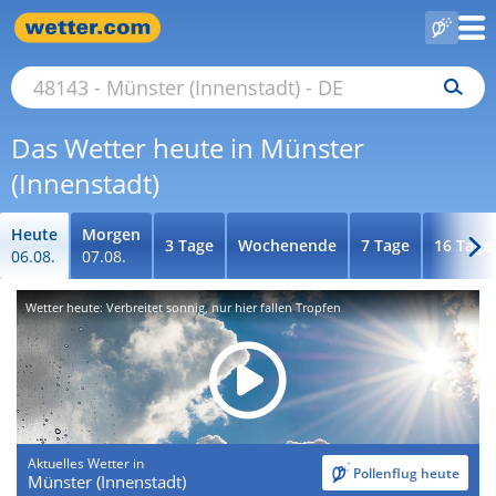
Das Wetter heute in Münster
(Innenstadt)
Heute
Morgen
3 Tage
Wochenende
7 Tage
16 Tage
06.08.
07.08.
Wetter heute: Verbreitet sonnig, nur hier fallen Tropfen
Aktuelles Wetter in
Pollenflug heute
Münster (Innenstadt)