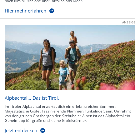
nach Rimini, Riccione und Cattolica ans Meer.
Hier mehr erfahren
ANZEIGE
Alpbachtal… Das ist Tirol.
Im Tiroler Alpbachtal erwartet dich ein erlebnisreicher Sommer:
Majestätische Gipfel, faszinierende Klammen, funkelnde Seen. Umrahmt
von den grünen Grasbergen der Kitzbüheler Alpen ist das Alpbachtal ein
Geheimtipp für große und kleine Gipfelstürmer.
Jetzt entdecken