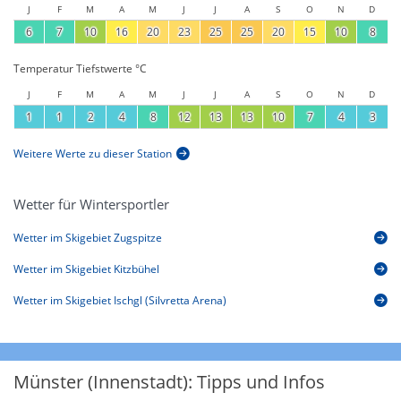
J
F
M
A
M
J
J
A
S
O
N
D
6
7
10
16
20
23
25
25
20
15
10
8
Temperatur Tiefstwerte °C
J
F
M
A
M
J
J
A
S
O
N
D
1
1
2
4
8
12
13
13
10
7
4
3
Weitere Werte zu dieser Station
Wetter für Wintersportler
Wetter im Skigebiet Zugspitze
Wetter im Skigebiet Kitzbühel
Wetter im Skigebiet Ischgl (Silvretta Arena)
Münster (Innenstadt): Tipps und Infos