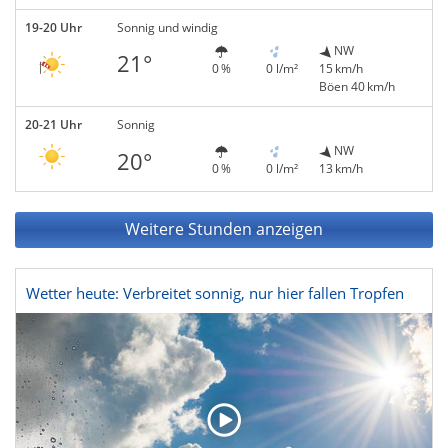
19-20 Uhr
Sonnig und windig
NW
21°
0 %
0 l/m²
15 km/h
Böen 40 km/h
20-21 Uhr
Sonnig
NW
20°
0 %
0 l/m²
13 km/h
Weitere Stunden anzeigen
Wetter heute: Verbreitet sonnig, nur hier fallen Tropfen