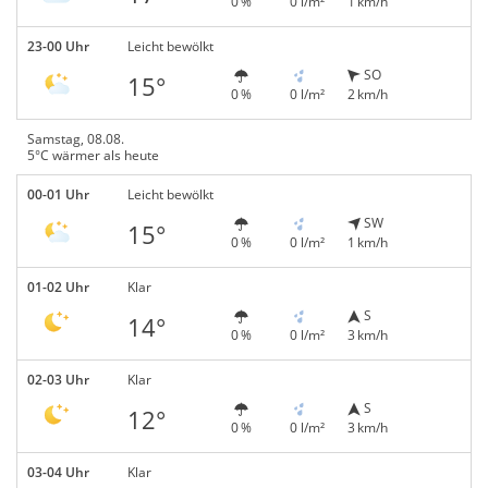
0 %
0 l/m²
1 km/h
23-00 Uhr
Leicht bewölkt
SO
15°
0 %
0 l/m²
2 km/h
Samstag, 08.08.
5°C wärmer als heute
00-01 Uhr
Leicht bewölkt
SW
15°
0 %
0 l/m²
1 km/h
01-02 Uhr
Klar
S
14°
0 %
0 l/m²
3 km/h
02-03 Uhr
Klar
S
12°
0 %
0 l/m²
3 km/h
03-04 Uhr
Klar