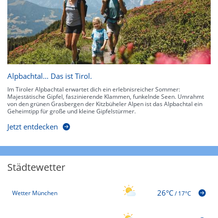
Alpbachtal… Das ist Tirol.
Im Tiroler Alpbachtal erwartet dich ein erlebnisreicher Sommer:
Majestätische Gipfel, faszinierende Klammen, funkelnde Seen. Umrahmt
von den grünen Grasbergen der Kitzbüheler Alpen ist das Alpbachtal ein
Geheimtipp für große und kleine Gipfelstürmer.
Jetzt entdecken
Städtewetter
26°C
Wetter München
/
17°C