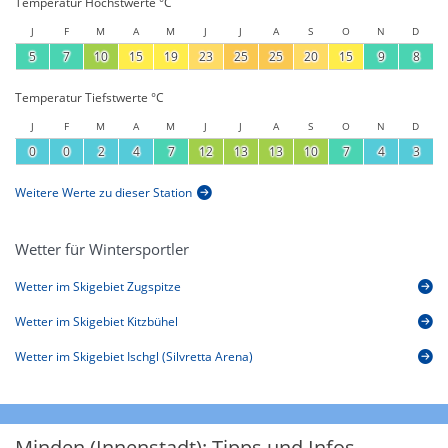
Temperatur Höchstwerte °C
J
F
M
A
M
J
J
A
S
O
N
D
5
7
10
15
19
23
25
25
20
15
9
8
Temperatur Tiefstwerte °C
J
F
M
A
M
J
J
A
S
O
N
D
0
0
2
4
7
12
13
13
10
7
4
3
Weitere Werte zu dieser Station
Wetter für Wintersportler
Wetter im Skigebiet Zugspitze
Wetter im Skigebiet Kitzbühel
Wetter im Skigebiet Ischgl (Silvretta Arena)
Minden (Innenstadt): Tipps und Infos