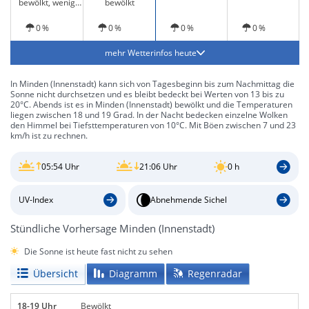
bewölkt, wenig
bewölkt
Sonne
0 %
0 %
0 %
0 %
mehr Wetterinfos heute
In Minden (Innenstadt) kann sich von Tagesbeginn bis zum Nachmittag die
Sonne nicht durchsetzen und es bleibt bedeckt bei Werten von 13 bis zu
20°C. Abends ist es in Minden (Innenstadt) bewölkt und die Temperaturen
liegen zwischen 18 und 19 Grad. In der Nacht bedecken einzelne Wolken
den Himmel bei Tiefsttemperaturen von 10°C. Mit Böen zwischen 7 und 23
km/h ist zu rechnen.
05:54 Uhr
21:06 Uhr
0 h
UV-Index
Abnehmende Sichel
Stündliche Vorhersage Minden (Innenstadt)
Die Sonne ist heute fast nicht zu sehen
Übersicht
Diagramm
Regenradar
18-19 Uhr
Bewölkt