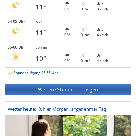
S
11°
0 %
0 l/m²
3 km/h
04-05 Uhr
Klar
S
11°
0 %
0 l/m²
4 km/h
05-06 Uhr
Sonnig
S
10°
0 %
0 l/m²
4 km/h
Sonnenaufgang 05:55 Uhr
Weitere Stunden anzeigen
Wetter heute: Kühler Morgen, angenehmer Tag