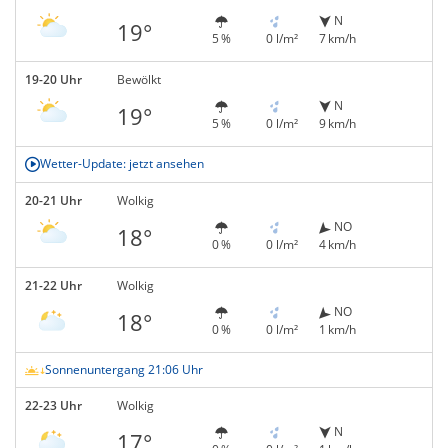
N
19°
5 %
0 l/m²
7 km/h
19-20 Uhr
Bewölkt
N
19°
5 %
0 l/m²
9 km/h
Wetter-Update: jetzt ansehen
20-21 Uhr
Wolkig
NO
18°
0 %
0 l/m²
4 km/h
21-22 Uhr
Wolkig
NO
18°
0 %
0 l/m²
1 km/h
Sonnenuntergang 21:06 Uhr
22-23 Uhr
Wolkig
N
17°