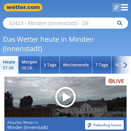
Das Wetter heute in Minden
(Innenstadt)
Heute
Morgen
3 Tage
Wochenende
7 Tage
16 Tage
07.08.
08.08.
LIVE
Aktuelles Wetter in
Pollenflug heute
Minden (Innenstadt)