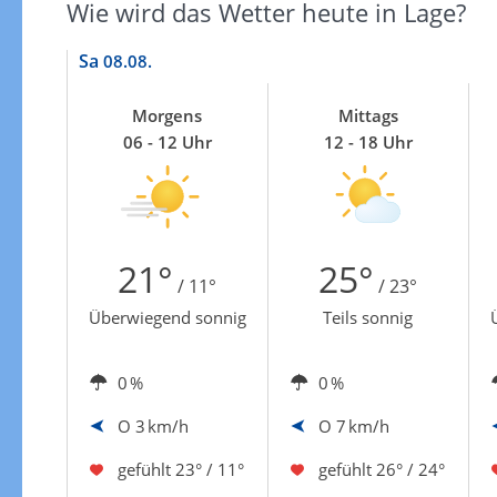
Wie wird das Wetter heute in Lage?
Sa
08.08.
Morgens
Mittags
06 - 12 Uhr
12 - 18 Uhr
21°
25°
/ 11°
/ 23°
Überwiegend sonnig
Teils sonnig
0 %
0 %
O
3 km/h
O
7 km/h
gefühlt
23° / 11°
gefühlt
26° / 24°