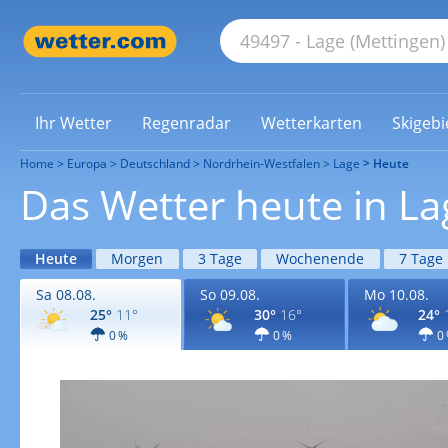
Ihr Wetter
Regenradar
Wetterkarten
Skigebi
Home
Europa
Deutschland
Nordrhein-Westfalen
Lage
Heute
Das Wetter heute in La
Heute
Morgen
3 Tage
Wochenende
7 Tage
Sa 08.08.
So 09.08.
Mo 10.08.
25°
11°
30°
16°
24°
0 %
0 %
0