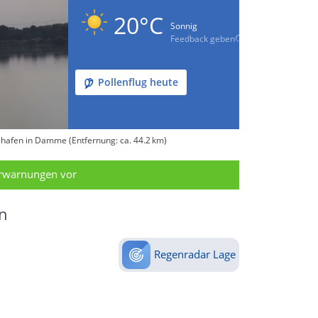
20°C
Sonnig
Feedback geben
Pollenflug heute
hafen in Damme (Entfernung: ca. 44.2 km)
erwarnungen vor
n
Regenradar Lage