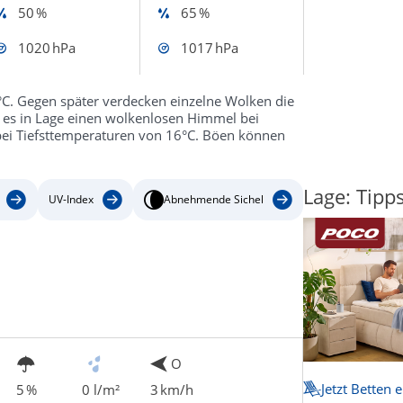
50 %
65 %
1020 hPa
1017 hPa
°C. Gegen später verdecken einzelne Wolken die
 es in Lage einen wolkenlosen Himmel bei
 bei Tiefsttemperaturen von 16°C. Böen können
Lage: Tipp
UV-Index
Abnehmende Sichel
O
Jetzt Betten 
5 %
0 l/m²
3 km/h