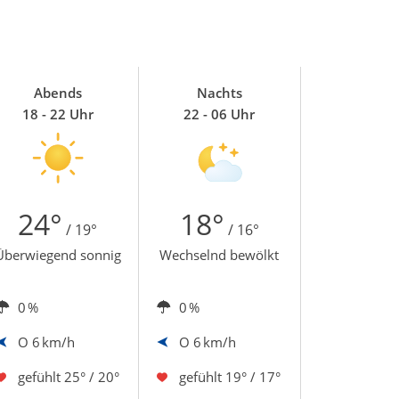
Abends
Nachts
18 - 22 Uhr
22 - 06 Uhr
24°
18°
/ 19°
/ 16°
Überwiegend sonnig
Wechselnd bewölkt
0 %
0 %
O
6 km/h
O
6 km/h
gefühlt
25° / 20°
gefühlt
19° / 17°