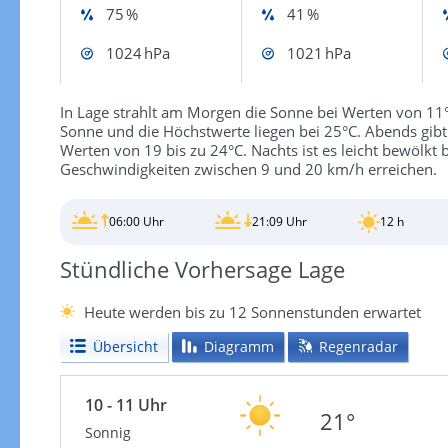
75 %
41 %
1024 hPa
1021 hPa
In Lage strahlt am Morgen die Sonne bei Werten von 11
Sonne und die Höchstwerte liegen bei 25°C. Abends gibt
Werten von 19 bis zu 24°C. Nachts ist es leicht bewölkt
Geschwindigkeiten zwischen 9 und 20 km/h erreichen.
06:00 Uhr
21:09 Uhr
12 h
Stündliche Vorhersage Lage
Heute werden bis zu 12 Sonnenstunden erwartet
Übersicht
Diagramm
Regenradar
10 - 11 Uhr
21°
Sonnig