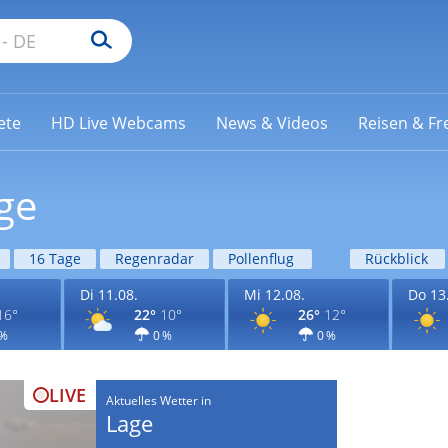
ete
HD Live Webcams
News & Videos
Reisen & Fre
ge
16 Tage
Regenradar
Pollenflug
Rückblick
Di 11.08.
Mi 12.08.
Do 13
16°
22°
10°
26°
12°
 %
0 %
0 %
LIVE
Aktuelles Wetter in
Lage