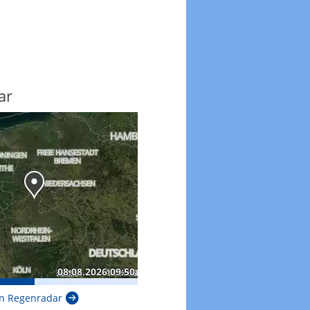
ar
n Regenradar