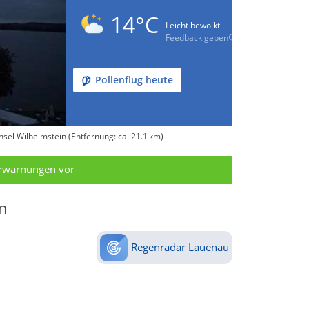
14°C
Leicht bewölkt
Feedback geben
Pollenflug heute
sel Wilhelmstein (Entfernung: ca. 21.1 km)
erwarnungen vor
n
Regenradar Lauenau