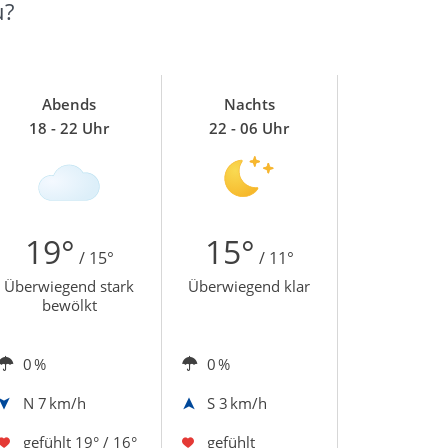
u?
Abends
Nachts
18 - 22 Uhr
22 - 06 Uhr
19°
15°
/ 15°
/ 11°
Überwiegend stark
Überwiegend klar
bewölkt
0 %
0 %
N
7 km/h
S
3 km/h
gefühlt
19° / 16°
gefühlt