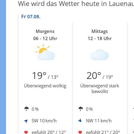
Wie wird das Wetter heute in Lauena
Fr
07.08.
Morgens
Mittags
06 - 12 Uhr
12 - 18 Uhr
19°
20°
/ 13°
/ 19°
Überwiegend wolkig
Überwiegend stark
bewölkt
0 %
0 %
SW
10 km/h
NW
11 km/h
gefühlt
20° / 12°
gefühlt
21° / 20°