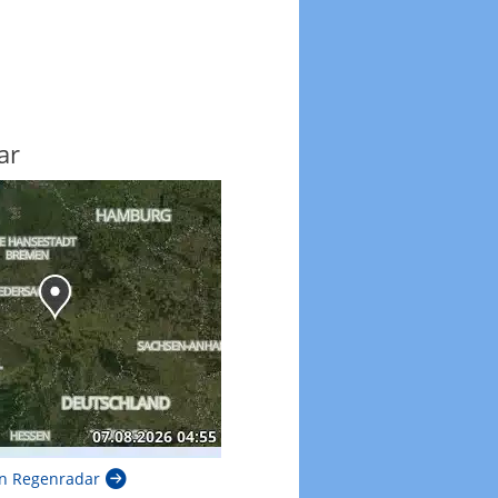
ar
n Regenradar