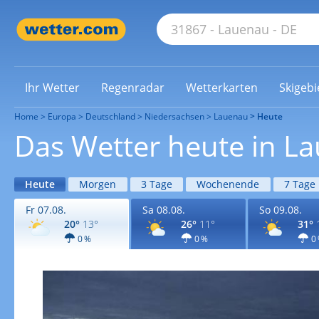
Ihr Wetter
Regenradar
Wetterkarten
Skigebi
Home
Europa
Deutschland
Niedersachsen
Lauenau
Heute
Das Wetter heute in L
Heute
Morgen
3 Tage
Wochenende
7 Tage
Fr 07.08.
Sa 08.08.
So 09.08.
20°
13°
26°
11°
31°
0 %
0 %
0