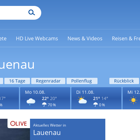
ete
HD Live Webcams
News & Videos
Reisen & Fre
auenau
16 Tage
Regenradar
Pollenflug
Rückblick
Mo 10.08.
Di 11.08.
Mi 12
17°
22°
20°
21°
14°
 %
70 %
0 %
LIVE
Aktuelles Wetter in
Lauenau