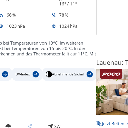
16° / 11°
66 %
78 %
1023 hPa
1024 hPa
 bei Temperaturen von 13°C. Im weiteren
t bei Temperaturen von 15 bis 20°C. In der
erkennen und das Thermometer fällt auf 11°C. Mit
Lauenau: T
UV-Index
Abnehmende Sichel
Jetzt Betten 
SW