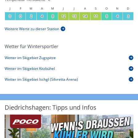
J
F
M
A
M
J
J
A
S
O
N
D
0
0
2
4
8
12
13
14
11
8
4
3
Weitere Werte zu dieser Station
Wetter für Wintersportler
Wetter im Skigebiet Zugspitze
Wetter im Skigebiet Kitzbühel
Wetter im Skigebiet Ischgl (Silvretta Arena)
Diedrichshagen: Tipps und Infos