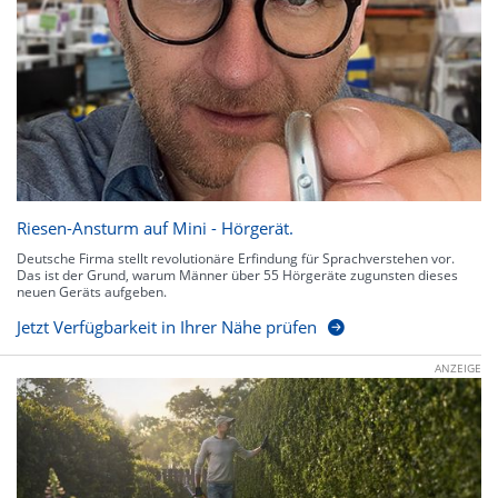
Riesen-Ansturm auf Mini - Hörgerät.
Deutsche Firma stellt revolutionäre Erfindung für Sprachverstehen vor.
Das ist der Grund, warum Männer über 55 Hörgeräte zugunsten dieses
neuen Geräts aufgeben.
Jetzt Verfügbarkeit in Ihrer Nähe prüfen
ANZEIGE