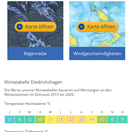
Karte öffnen
Karte öffnen
Regenradar
Windgeschwindigkeiten
Klimatabelle Diedrichshagen
Die Werte unserer Klimatabellen basieren auf Messungen an den
Klimastationen im Zeitraum 2015 bis 2020.
Temperatur Höchstwerte °C
J
F
M
A
M
J
J
A
S
O
N
D
4
5
8
13
17
21
22
23
19
14
9
7
Temperatur Tiefstwerte °C