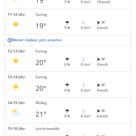
5 %
0 l/m²
10 km/h
11-12 Uhr
Sonnig
W
19°
5 %
0 l/m²
9 km/h
Wetter-Update: jetzt ansehen
12-13 Uhr
Sonnig
W
20°
0 %
0 l/m²
9 km/h
13-14 Uhr
Sonnig
W
20°
0 %
0 l/m²
9 km/h
14-15 Uhr
Wolkig
W
21°
0 %
0 l/m²
8 km/h
15-16 Uhr
Leicht bewölkt