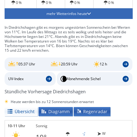
0 %
0 %
0 %
0 %
mehr Wetterinfos heute
In Diedrichshagen gibt es morgens ungestörten Sonnenschein bei Werten
von 11°C. Im Laufe des Mittags ist es teils wolkig und teils heiter und die
Höchstwerte liegen bei 21°C. Abends gibt es in Diedrichshagen keine
Wolken bei Temperaturen von 16 bis 19°C. Nachts ist es klar bei
Tiefsttemperaturen von 14°C. Böen können Geschwindigkeiten zwischen
15 und 22 km/h erreichen.
05:37 Uhr
20:59 Uhr
12 h
UV-Index
Abnehmende Sichel
Stündliche Vorhersage Diedrichshagen
Heute werden bis zu 12 Sonnenstunden erwartet
Übersicht
Diagramm
Regenradar
10-11 Uhr
Sonnig
W
19°