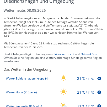
Diedrichshagen und Umgebung
Wetter heute, 08.08.2026
In Diedrichshagen gibt es am Morgen strahlenden Sonnenschein und die
Temperatur liegt bei 11°C. Im Laufe des Mittags wird die Sonne von
einzelnen Wolken verdeckt und die Temperatur steigt auf 21°C. Abends
gibt es in Diedrichshagen einen wolkenlosen Himmel bei Werten von 16 bis
zu 19°C. In der Nacht gibt es einen wolkenlosen Himmel bei Werten von
14°C.
Mit Böen zwischen 15 und 22 km/h ist zu rechnen. Gefühlt liegen die
Temperaturen bei 11 bis 22°C.
Diedrichshagen liegt in den Regionen
Lübecker Bucht
und
Ostseeküste
.
Öffnen Sie eine Region um eine Wettervorhersage für die gesamte Region
zu erhalten.
Das Wetter in der Umgebung
21°C
Wetter Boldenshagen (Kröpelin)
/
11°C
21°C
Wetter Horst (Kröpelin)
/
11°C
21°C
Wetter Jennewitz (Kröpelin)
/
11°C