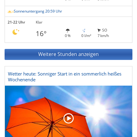
Sonnenuntergang 20:59 Uhr
21-22 Uhr
Klar
SO
16°
0 %
0 l/m²
7 km/h
Weitere Stunden anzeigen
Wetter heute: Sonniger Start in ein sommerlich heißes
Wochenende