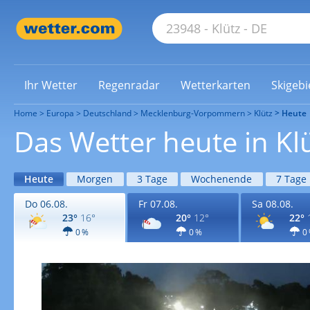
Ihr Wetter
Regenradar
Wetterkarten
Skigebi
Home
Europa
Deutschland
Mecklenburg-Vorpommern
Klütz
Heute
Das Wetter heute in Kl
Heute
Morgen
3 Tage
Wochenende
7 Tage
Do 06.08.
Fr 07.08.
Sa 08.08.
23°
16°
20°
12°
22°
0 %
0 %
0