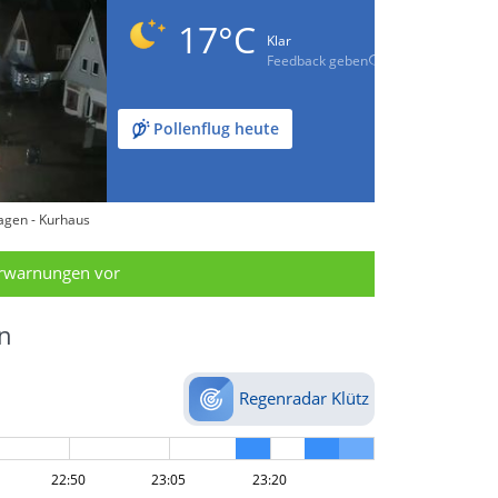
17°C
Klar
Feedback geben
Pollenflug heute
agen - Kurhaus
erwarnungen vor
n
Regenradar Klütz
22:50
23:05
23:20