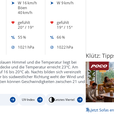
W
16 km/h
W
9 km/h
Böen
40 km/h
gefühlt
gefühlt
20° / 19°
19° / 15°
55 %
66 %
1021 hPa
1022 hPa
Klütz: Tipp
blauen Himmel und die Temperatur liegt bei
ndecke und die Temperatur erreicht 23°C. Am
f 16 bis 20°C ab. Nachts bilden sich vereinzelt
er bis südwestlicher Richtung weht der Wind und
 Böen können Geschwindigkeiten zwischen 21 und
UV-Index
Letztes Viertel
Jetzt Sofas e