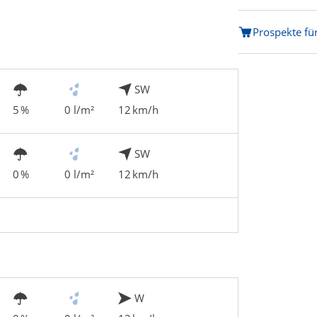
Prospekte für
SW
5 %
0 l/m²
12 km/h
SW
0 %
0 l/m²
12 km/h
W