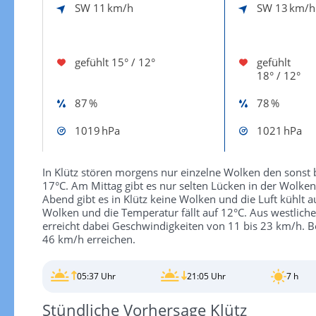
SW
11 km/h
SW
13 km/h
gefühlt
15° / 12°
gefühlt
18° / 12°
87 %
78 %
1019 hPa
1021 hPa
In Klütz stören morgens nur einzelne Wolken den sonst 
17°C. Am Mittag gibt es nur selten Lücken in der Wolke
Abend gibt es in Klütz keine Wolken und die Luft kühlt au
Wolken und die Temperatur fällt auf 12°C. Aus westlich
erreicht dabei Geschwindigkeiten von 11 bis 23 km/h.
46 km/h erreichen.
05:37 Uhr
21:05 Uhr
7 h
Stündliche Vorhersage Klütz