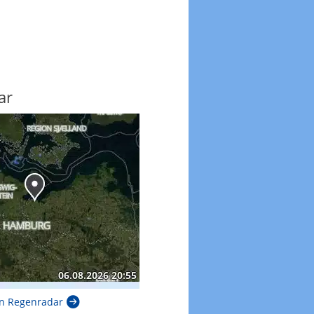
ar
n Regenradar