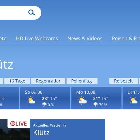
ete
HD Live Webcams
News & Videos
Reisen & Fre
ütz
16 Tage
Regenradar
Pollenflug
Reisezeit
So 09.08.
Mo 10.08.
Di 11.
13°
28°
15°
21°
19°
 %
0 %
70 %
LIVE
Aktuelles Wetter in
Klütz