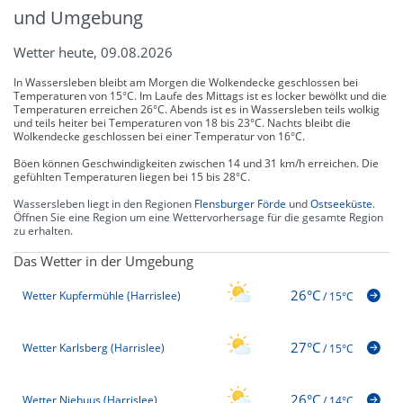
und Umgebung
Wetter heute, 09.08.2026
In Wassersleben bleibt am Morgen die Wolkendecke geschlossen bei
Temperaturen von 15°C. Im Laufe des Mittags ist es locker bewölkt und die
Temperaturen erreichen 26°C. Abends ist es in Wassersleben teils wolkig
und teils heiter bei Temperaturen von 18 bis 23°C. Nachts bleibt die
Wolkendecke geschlossen bei einer Temperatur von 16°C.
Böen können Geschwindigkeiten zwischen 14 und 31 km/h erreichen. Die
gefühlten Temperaturen liegen bei 15 bis 28°C.
Wassersleben liegt in den Regionen
Flensburger Förde
und
Ostseeküste
.
Öffnen Sie eine Region um eine Wettervorhersage für die gesamte Region
zu erhalten.
Das Wetter in der Umgebung
26°C
Wetter Kupfermühle (Harrislee)
/
15°C
27°C
Wetter Karlsberg (Harrislee)
/
15°C
26°C
Wetter Niehuus (Harrislee)
/
14°C