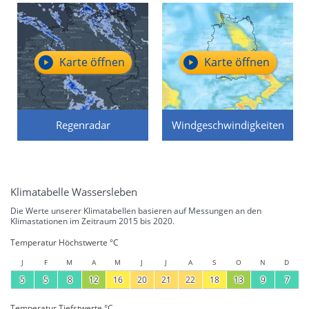
Karte öffnen
Karte öffnen
Regenradar
Windgeschwindigkeiten
Klimatabelle Wassersleben
Die Werte unserer Klimatabellen basieren auf Messungen an den
Klimastationen im Zeitraum 2015 bis 2020.
Temperatur Höchstwerte °C
J
F
M
A
M
J
J
A
S
O
N
D
5
5
8
12
16
20
21
22
18
13
9
7
Temperatur Tiefstwerte °C