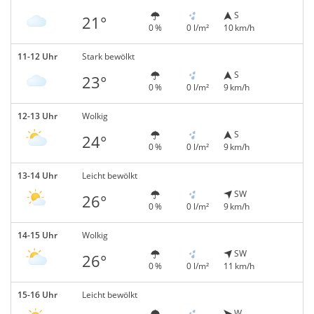
S
21°
0 %
0 l/m²
10 km/h
11-12 Uhr
Stark bewölkt
S
23°
0 %
0 l/m²
9 km/h
12-13 Uhr
Wolkig
S
24°
0 %
0 l/m²
9 km/h
13-14 Uhr
Leicht bewölkt
SW
26°
0 %
0 l/m²
9 km/h
14-15 Uhr
Wolkig
SW
26°
0 %
0 l/m²
11 km/h
15-16 Uhr
Leicht bewölkt
W