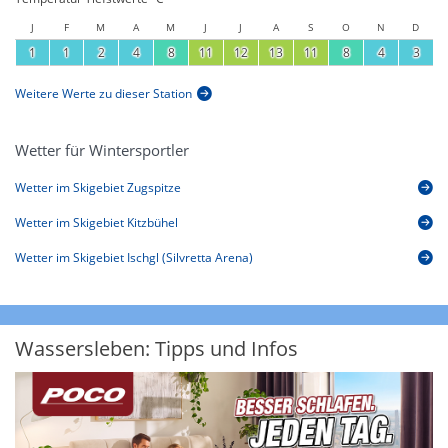
J
F
M
A
M
J
J
A
S
O
N
D
1
1
2
4
8
11
12
13
11
8
4
3
Weitere Werte zu dieser Station
Wetter für Wintersportler
Wetter im Skigebiet Zugspitze
Wetter im Skigebiet Kitzbühel
Wetter im Skigebiet Ischgl (Silvretta Arena)
Wassersleben: Tipps und Infos