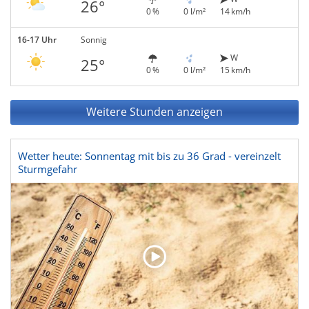
26°
0 %
0 l/m²
14 km/h
16-17 Uhr
Sonnig
W
25°
0 %
0 l/m²
15 km/h
Weitere Stunden anzeigen
Wetter heute: Sonnentag mit bis zu 36 Grad - vereinzelt
Sturmgefahr