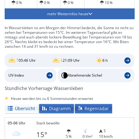
0 %
0 %
0 %
10 %
mehr Wetterinfos heute
In Wassersleben ist am Morgen der Himmel bedeckt, die Sonne ist nicht zu
sehen bei Temperaturen von 15°C. Im weiteren Tagesverlauf gibt es
mittags und auch abends lockere Bewölkung bei Temperaturen von 18 bis
26°C. Nachts bleibt es bedeckt bei einer Temperatur von 16°C. Mit Böen
zwischen 14 und 31 km/h ist zu rechnen.
05:46 Uhr
21:09 Uhr
6 h
UV-Index
Abnehmende Sichel
Stündliche Vorhersage Wassersleben
Heute werden bis zu 6 Sonnenstunden erwartet
Übersicht
Diagramm
Regenradar
05-06 Uhr
Stark bewölkt
S
15°
5 %
0 l/m²
10 km/h