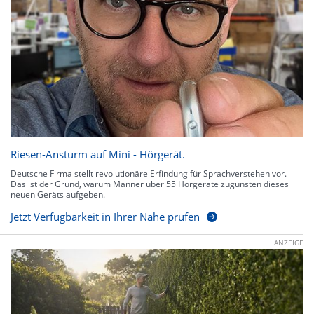
Riesen-Ansturm auf Mini - Hörgerät.
Deutsche Firma stellt revolutionäre Erfindung für Sprachverstehen vor.
Das ist der Grund, warum Männer über 55 Hörgeräte zugunsten dieses
neuen Geräts aufgeben.
Jetzt Verfügbarkeit in Ihrer Nähe prüfen
ANZEIGE