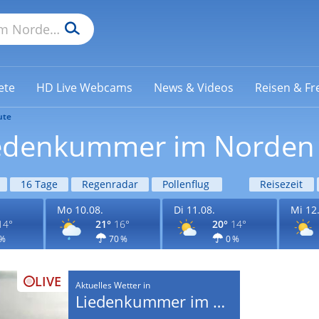
ete
HD Live Webcams
News & Videos
Reisen & Fre
ute
Liedenkummer im Norden
16 Tage
Regenradar
Pollenflug
Reisezeit
Mo 10.08.
Di 11.08.
Mi 12
14°
21°
16°
20°
14°
 %
70 %
0 %
LIVE
Aktuelles Wetter in
Liedenkummer im Norden