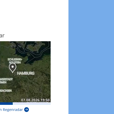
ar
n Regenradar