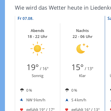
Wie wird das Wetter heute in Liede
Fr
S
07.08.
Abends
Nachts
18 - 22 Uhr
22 - 06 Uhr
19°
15°
/ 16°
/ 13°
Sonnig
Klar
0 %
0 %
NW
9 km/h
S
4 km/h
gefühlt
19° / 17°
gefühlt
16° / 13°