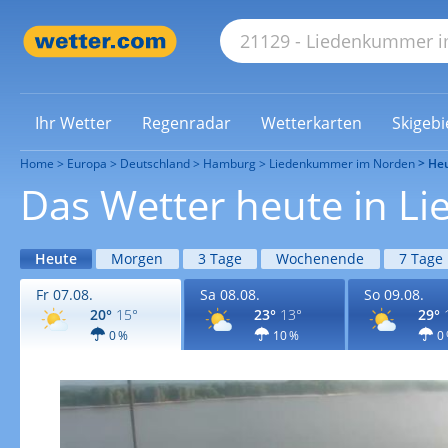
Ihr Wetter
Regenradar
Wetterkarten
Skigebi
Home
Europa
Deutschland
Hamburg
Liedenkummer im Norden
He
Das Wetter heute in 
Heute
Morgen
3 Tage
Wochenende
7 Tage
Fr 07.08.
Sa 08.08.
So 09.08.
20°
15°
23°
13°
29°
0 %
10 %
0