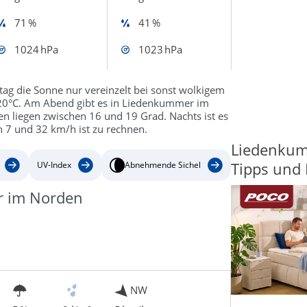
71 %
41 %
1024 hPa
1023 hPa
ag die Sonne nur vereinzelt bei sonst wolkigem
20°C. Am Abend gibt es in Liedenkummer im
 liegen zwischen 16 und 19 Grad. Nachts ist es
n 7 und 32 km/h ist zu rechnen.
Liedenkum
Tipps und 
UV-Index
Abnehmende Sichel
r im Norden
NW