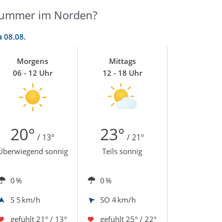
nkummer im Norden?
a
08.08.
Morgens
Mittags
06 - 12 Uhr
12 - 18 Uhr
20°
23°
/ 13°
/ 21°
Überwiegend sonnig
Teils sonnig
0 %
0 %
S
5 km/h
SO
4 km/h
gefühlt
21° / 13°
gefühlt
25° / 22°