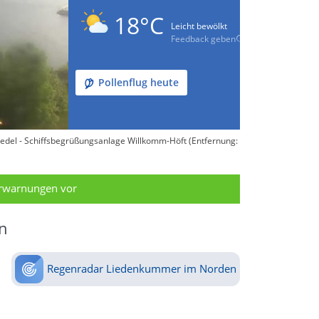
18°C
Leicht bewölkt
Feedback geben
Pollenflug heute
del - Schiffsbegrüßungsanlage Willkomm-Höft (Entfernung:
erwarnungen vor
n
Regenradar Liedenkummer im Norden