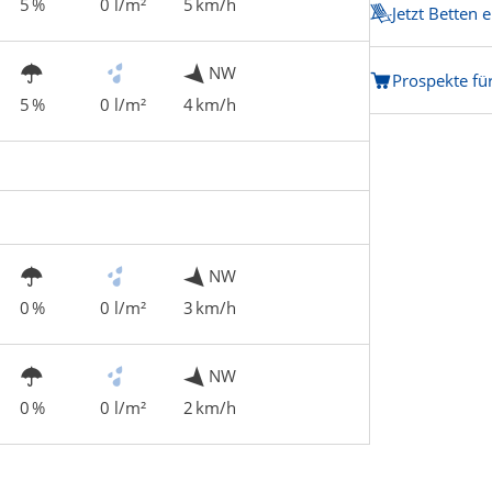
5 %
0 l/m²
5 km/h
Jetzt Betten 
NW
Prospekte f
5 %
0 l/m²
4 km/h
NW
0 %
0 l/m²
3 km/h
NW
0 %
0 l/m²
2 km/h