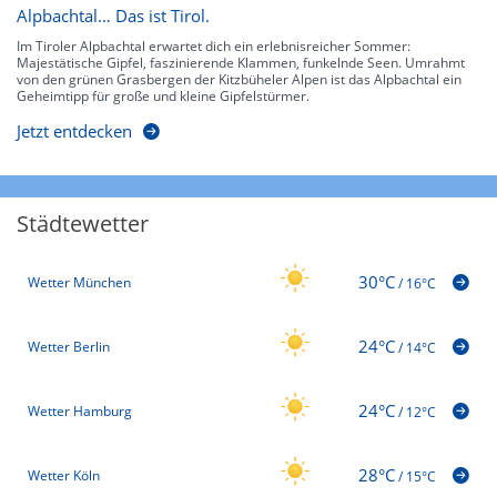
Alpbachtal… Das ist Tirol.
Im Tiroler Alpbachtal erwartet dich ein erlebnisreicher Sommer:
Majestätische Gipfel, faszinierende Klammen, funkelnde Seen. Umrahmt
von den grünen Grasbergen der Kitzbüheler Alpen ist das Alpbachtal ein
Geheimtipp für große und kleine Gipfelstürmer.
Jetzt entdecken
Städtewetter
30°C
Wetter München
/
16°C
24°C
Wetter Berlin
/
14°C
24°C
Wetter Hamburg
/
12°C
28°C
Wetter Köln
/
15°C