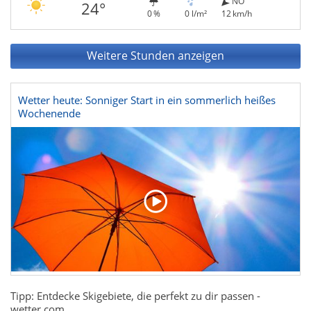
NO
24°
0 %
0 l/m²
12 km/h
Weitere Stunden anzeigen
Wetter heute: Sonniger Start in ein sommerlich heißes
Wochenende
Tipp: Entdecke Skigebiete, die perfekt zu dir passen -
wetter.com