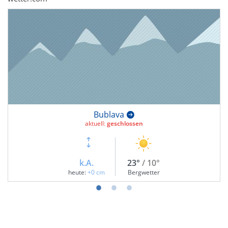
Bublava
aktuell:
geschlossen
k.A.
23°
/ 10°
heute:
+0 cm
Bergwetter