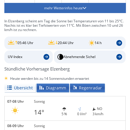
mehr Wetterinfos heute
In Elzenberg scheint am Tag die Sonne bei Temperaturen von 11 bis 25°C.
Nachts ist es klar bei Tiefstwerten von 11°C. Mit Böen zwischen 10 und 26
km/h ist zu rechnen.
05:46 Uhr
20:44 Uhr
14 h
UV-Index
Abnehmende Sichel
Stündliche Vorhersage Elzenberg
Heute werden bis zu 14 Sonnenstunden erwartet
Übersicht
Diagramm
Regenradar
07-08 Uhr
Sonnig
NO
14°
5 %
0 l/m²
3 km/h
08-09 Uhr
Sonnig