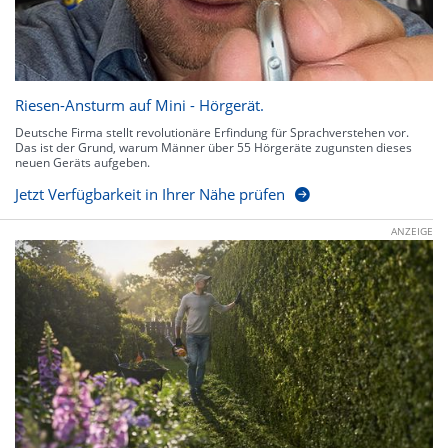
Riesen-Ansturm auf Mini - Hörgerät.
Deutsche Firma stellt revolutionäre Erfindung für Sprachverstehen vor.
Das ist der Grund, warum Männer über 55 Hörgeräte zugunsten dieses
neuen Geräts aufgeben.
Jetzt Verfügbarkeit in Ihrer Nähe prüfen
ANZEIGE