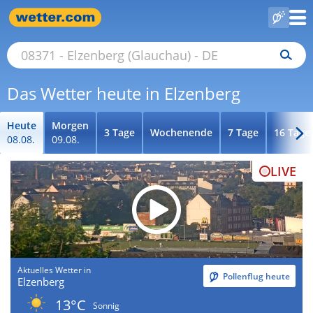
Das Wetter heute in Elzenberg
Heute
Morgen
3 Tage
Wochenende
7 Tage
16 Tage
08.08.
09.08.
LIVE
Aktuelles Wetter in
Pollenflug heute
Elzenberg
13°C
Sonnig