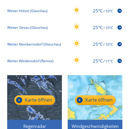
25°C
Wetter Hölzel (Glauchau)
/
10°C
25°C
Wetter Gesau (Glauchau)
/
10°C
25°C
Wetter Kleinbernsdorf (Glauchau)
/
10°C
25°C
Wetter Weidensdorf (Remse)
/
11°C
Karte öffnen
Karte öffnen
Regenradar
Windgeschwindigkeiten