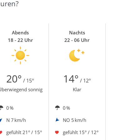
euren?
Abends
Nachts
18 - 22 Uhr
22 - 06 Uhr
20°
14°
/ 15°
/ 12°
Überwiegend sonnig
Klar
0 %
0 %
N
7 km/h
NO
5 km/h
gefühlt
21° / 15°
gefühlt
15° / 12°