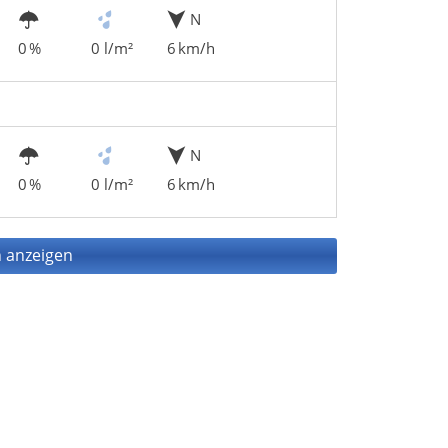
N
0 %
0 l/m²
6 km/h
N
0 %
0 l/m²
6 km/h
 anzeigen