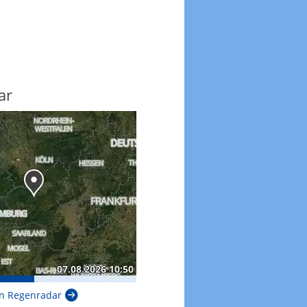
ar
n Regenradar