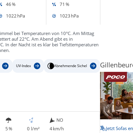
46 %
71 %
1022 hPa
1023 hPa
Himmel bei Temperaturen von 10°C. Am Mittag
tert auf 22°C. Am Abend gibt es in
 In der Nacht ist es klar bei Tiefsttemperaturen
hnen.
Gillenbeur
UV-Index
Abnehmende Sichel
NO
Jetzt Sofas e
5 %
0 l/m²
4 km/h