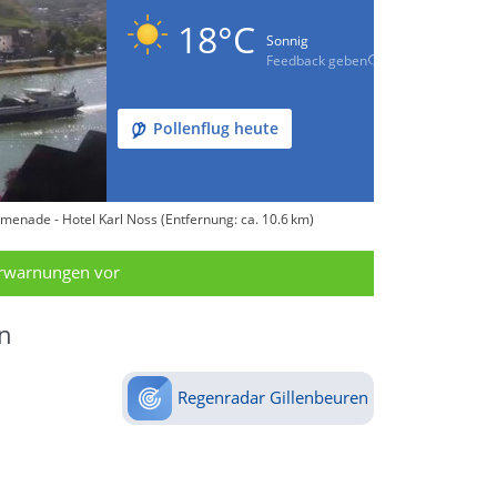
18°C
Sonnig
Feedback geben
Pollenflug heute
enade - Hotel Karl Noss (Entfernung: ca. 10.6 km)
erwarnungen vor
n
Regenradar Gillenbeuren