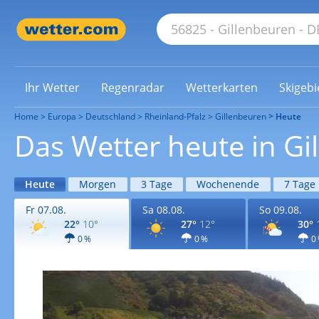
Ihr Wetter
Regenradar
Wetterkarten
Skigebi
Home
Europa
Deutschland
Rheinland-Pfalz
Gillenbeuren
Heute
Das Wetter heute in Gi
Heute
Morgen
3 Tage
Wochenende
7 Tage
Fr 07.08.
Sa 08.08.
So 09.08.
22°
10°
27°
12°
30°
0 %
0 %
0