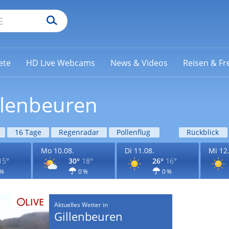
ete
HD Live Webcams
News & Videos
Reisen & Fre
llenbeuren
16 Tage
Regenradar
Pollenflug
Rückblick
Mo 10.08.
Di 11.08.
Mi 12
15°
30°
18°
26°
16°
 %
0 %
0 %
LIVE
Aktuelles Wetter in
Gillenbeuren