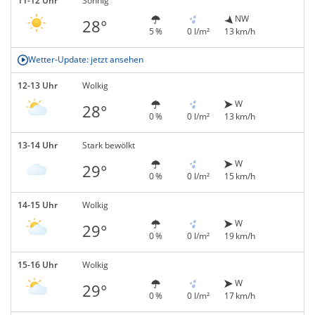
11-12 Uhr
Sonnig
NW
28°
5 %
0 l/m²
13 km/h
Wetter-Update: jetzt ansehen
12-13 Uhr
Wolkig
W
28°
0 %
0 l/m²
13 km/h
13-14 Uhr
Stark bewölkt
W
29°
0 %
0 l/m²
15 km/h
14-15 Uhr
Wolkig
W
29°
0 %
0 l/m²
19 km/h
15-16 Uhr
Wolkig
W
29°
0 %
0 l/m²
17 km/h