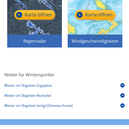
Karte öffnen
Karte öffnen
Regenradar
Windgeschwindigkeiten
Wetter für Wintersportler
Wetter im Skigebiet Zugspitze
Wetter im Skigebiet Kitzbühel
Wetter im Skigebiet Ischgl (Silvretta Arena)