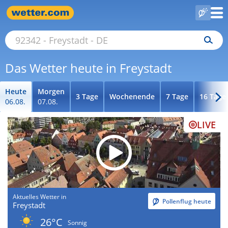
Das Wetter heute in Freystadt
Heute
Morgen
3 Tage
Wochenende
7 Tage
16 Tage
06.08.
07.08.
LIVE
Aktuelles Wetter in
Pollenflug heute
Freystadt
26°C
Sonnig