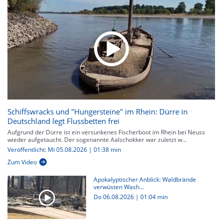
Schiffswracks und "Hungersteine" im Rhein: Dürre in
Deutschland legt Flussbetten frei
Aufgrund der Dürre ist ein versunkenes Fischerboot im Rhein bei Neuss
wieder aufgetaucht. Der sogenannte Aalschokker war zuletzt w...
Veröffentlicht: Mi 05.08.2026 | 01:38 min
Zum Video
Apokalyptischer Anblick: Waldbrände
verwüsten Wash...
Do 06.08.2026
|
01:04 min