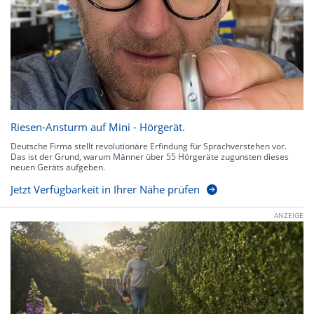
Riesen-Ansturm auf Mini - Hörgerät.
Deutsche Firma stellt revolutionäre Erfindung für Sprachverstehen vor.
Das ist der Grund, warum Männer über 55 Hörgeräte zugunsten dieses
neuen Geräts aufgeben.
Jetzt Verfügbarkeit in Ihrer Nähe prüfen
ANZEIGE