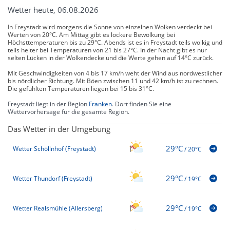
Wetter heute, 06.08.2026
In Freystadt wird morgens die Sonne von einzelnen Wolken verdeckt bei
Werten von 20°C. Am Mittag gibt es lockere Bewölkung bei
Höchsttemperaturen bis zu 29°C. Abends ist es in Freystadt teils wolkig und
teils heiter bei Temperaturen von 21 bis 27°C. In der Nacht gibt es nur
selten Lücken in der Wolkendecke und die Werte gehen auf 14°C zurück.
Mit Geschwindigkeiten von 4 bis 17 km/h weht der Wind aus nordwestlicher
bis nördlicher Richtung. Mit Böen zwischen 11 und 42 km/h ist zu rechnen.
Die gefühlten Temperaturen liegen bei 15 bis 31°C.
Freystadt liegt in der Region
Franken
. Dort finden Sie eine
Wettervorhersage für die gesamte Region.
Das Wetter in der Umgebung
29°C
Wetter Schöllnhof (Freystadt)
/
20°C
29°C
Wetter Thundorf (Freystadt)
/
19°C
29°C
Wetter Realsmühle (Allersberg)
/
19°C