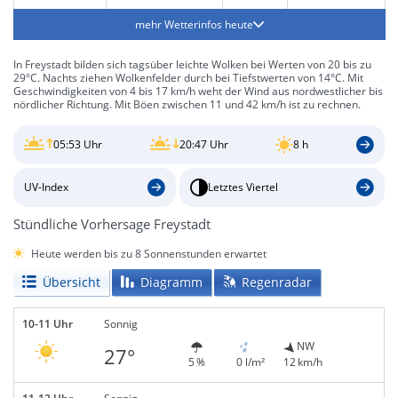
mehr Wetterinfos heute
In Freystadt bilden sich tagsüber leichte Wolken bei Werten von 20 bis zu
29°C. Nachts ziehen Wolkenfelder durch bei Tiefstwerten von 14°C. Mit
Geschwindigkeiten von 4 bis 17 km/h weht der Wind aus nordwestlicher bis
nördlicher Richtung. Mit Böen zwischen 11 und 42 km/h ist zu rechnen.
05:53 Uhr
20:47 Uhr
8 h
UV-Index
Letztes Viertel
Stündliche Vorhersage Freystadt
Heute werden bis zu 8 Sonnenstunden erwartet
Übersicht
Diagramm
Regenradar
10-11 Uhr
Sonnig
NW
27°
5 %
0 l/m²
12 km/h