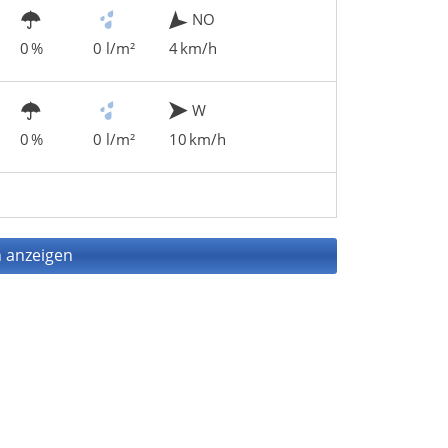
NO
0 %
0 l/m²
4 km/h
W
0 %
0 l/m²
10 km/h
 anzeigen