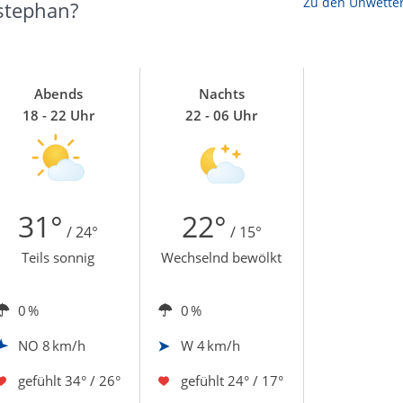
Zu den Unwette
stephan?
Abends
Nachts
18 - 22 Uhr
22 - 06 Uhr
31°
22°
/ 24°
/ 15°
Teils sonnig
Wechselnd bewölkt
0 %
0 %
NO
8 km/h
W
4 km/h
gefühlt
34° / 26°
gefühlt
24° / 17°