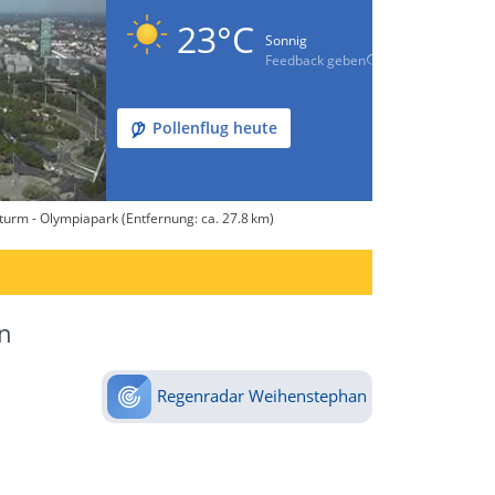
23°C
Sonnig
Feedback geben
Pollenflug heute
urm - Olympiapark (Entfernung: ca. 27.8 km)
n
Regenradar Weihenstephan