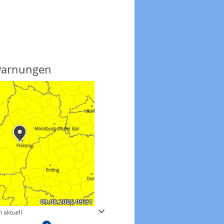
warnungen
Regenradar
 aktuell
Zum animierten Regenradar