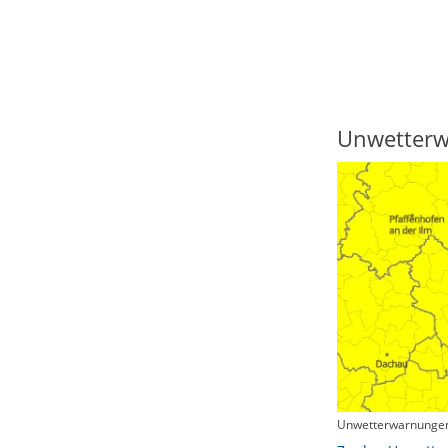
Regenradar
Unwetter
Unwetterwarnungen
Zum animierten Regenradar