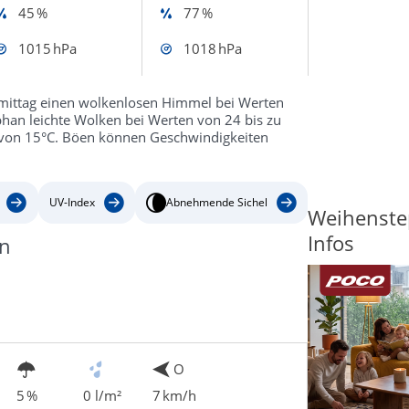
45 %
77 %
1015 hPa
1018 hPa
mittag einen wolkenlosen Himmel bei Werten
han leichte Wolken bei Werten von 24 bis zu
r von 15°C. Böen können Geschwindigkeiten
UV-Index
Abnehmende Sichel
Weihenste
Infos
an
O
5 %
0 l/m²
7 km/h