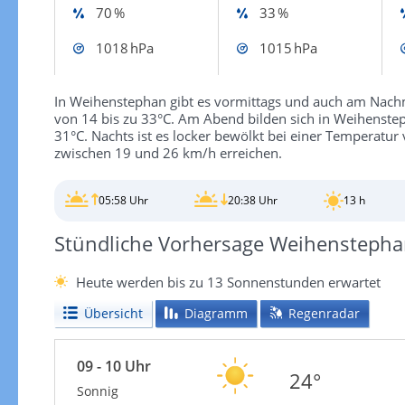
70 %
33 %
1018 hPa
1015 hPa
In Weihenstephan gibt es vormittags und auch am Nach
von 14 bis zu 33°C. Am Abend bilden sich in Weihenstep
31°C. Nachts ist es locker bewölkt bei einer Temperatu
zwischen 19 und 26 km/h erreichen.
05:58 Uhr
20:38 Uhr
13 h
Stündliche Vorhersage Weihensteph
Heute werden bis zu 13 Sonnenstunden erwartet
Übersicht
Diagramm
Regenradar
09 - 10 Uhr
24°
Sonnig