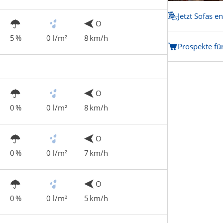
Jetzt Sofas e
O
5 %
0 l/m²
8 km/h
Prospekte fü
O
0 %
0 l/m²
8 km/h
O
0 %
0 l/m²
7 km/h
O
0 %
0 l/m²
5 km/h