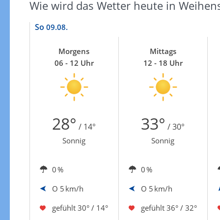
Zu den Unwetterwarnungen
Wie wird das Wetter heute in Weihen
So
09.08.
Morgens
Mittags
06 - 12 Uhr
12 - 18 Uhr
28°
33°
/ 14°
/ 30°
Sonnig
Sonnig
0 %
0 %
O
5 km/h
O
5 km/h
gefühlt
30° / 14°
gefühlt
36° / 32°