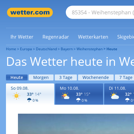
Ihr Wetter
Regenradar
Wetterkarten
Skigebi
Home
Europa
Deutschland
Bayern
Weihenstephan
Heute
Das Wetter heute in W
Heute
Morgen
3 Tage
Wochenende
7 Tage
So 09.08.
Mo 10.08.
Di 11.08.
33°
14°
33°
15°
32°
0 %
0 %
0