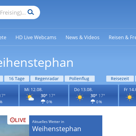
ete
HD Live Webcams
News & Videos
Reisen & Fre
eihenstephan
16 Tage
Regenradar
Pollenflug
Reisezeit
Mi 12.08.
Do 13.08.
Fr 14.
17°
30°
17°
30°
17°
 %
0 %
0 %
LIVE
Aktuelles Wetter in
Weihenstephan